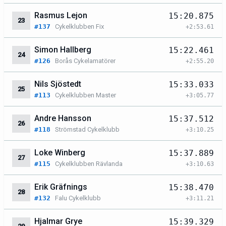
Rasmus Lejon
15:20.875
23
#137
Cykelklubben Fix
+2:53.61
Simon Hallberg
15:22.461
24
#126
Borås Cykelamatörer
+2:55.20
Nils Sjöstedt
15:33.033
25
#113
Cykelklubben Master
+3:05.77
Andre Hansson
15:37.512
26
#118
Strömstad Cykelklubb
+3:10.25
Loke Winberg
15:37.889
27
#115
Cykelklubben Rävlanda
+3:10.63
Erik Gräfnings
15:38.470
28
#132
Falu Cykelklubb
+3:11.21
Hjalmar Grye
15:39.329