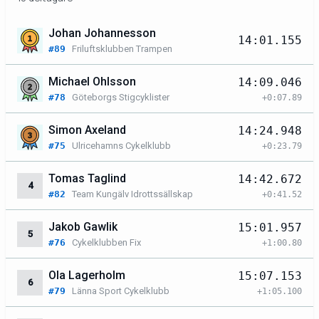
Johan Johannesson
14:01.155
#89
Friluftsklubben Trampen
Michael Ohlsson
14:09.046
#78
Göteborgs Stigcyklister
+0:07.89
Simon Axeland
14:24.948
#75
Ulricehamns Cykelklubb
+0:23.79
Tomas Taglind
14:42.672
4
#82
Team Kungälv Idrottssällskap
+0:41.52
Jakob Gawlik
15:01.957
5
#76
Cykelklubben Fix
+1:00.80
Ola Lagerholm
15:07.153
6
#79
Länna Sport Cykelklubb
+1:05.100