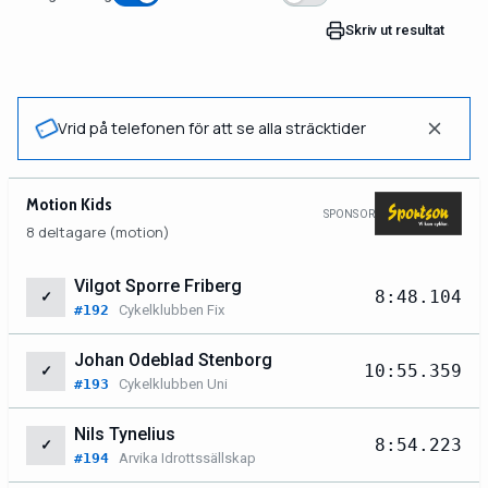
Skriv ut resultat
Vrid på telefonen för att se alla sträcktider
Motion Kids
SPONSOR
8 deltagare (motion)
Vilgot Sporre Friberg
8:48.104
✓
#192
Cykelklubben Fix
Johan Odeblad Stenborg
10:55.359
✓
#193
Cykelklubben Uni
Nils Tynelius
8:54.223
✓
#194
Arvika Idrottssällskap