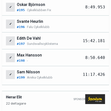
Oskar Björnson
8:49.953
✓
#195
Cykelklubben Fix
Svante Heurlin
✓
#196
Falu Cykelklubb
Edith De Vahl
15:42.181
✓
#197
Sundsvallscyklisterna
Max Hansson
8:50.640
✓
#198
-
Sam Nilsson
11:17.426
✓
#199
Arvika Cykelklubb
Herrar Elit
SPONSOR
22 deltagare