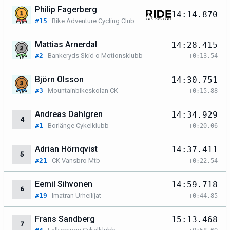
Philip Fagerberg
14:14.870
#15
Bike Adventure Cycling Club
Mattias Arnerdal
14:28.415
#2
Bankeryds Skid o Motionsklubb
+0:13.54
Björn Olsson
14:30.751
#3
Mountainbikeskolan CK
+0:15.88
Andreas Dahlgren
14:34.929
4
#1
Borlänge Cykelklubb
+0:20.06
Adrian Hörnqvist
14:37.411
5
#21
CK Vansbro Mtb
+0:22.54
Eemil Sihvonen
14:59.718
6
#19
Imatran Urheilijat
+0:44.85
Frans Sandberg
15:13.468
7