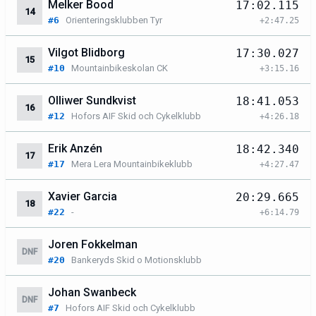
Melker Bood
17:02.115
14
#6
Orienteringsklubben Tyr
+2:47.25
Vilgot Blidborg
17:30.027
15
#10
Mountainbikeskolan CK
+3:15.16
Olliwer Sundkvist
18:41.053
16
#12
Hofors AIF Skid och Cykelklubb
+4:26.18
Erik Anzén
18:42.340
17
#17
Mera Lera Mountainbikeklubb
+4:27.47
Xavier Garcia
20:29.665
18
#22
-
+6:14.79
Joren Fokkelman
DNF
#20
Bankeryds Skid o Motionsklubb
Johan Swanbeck
DNF
#7
Hofors AIF Skid och Cykelklubb