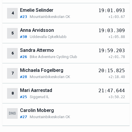
Emelie Selinder
19:01.093
4
#23
Mountainbikeskolan CK
+1:03.67
Anna Arvidsson
19:03.309
5
#30
Uddevalla Cykelklubb
+1:05.88
Sandra Attermo
19:59.203
6
#26
Bike Adventure Cycling Club
+2:01.78
Michaela Fogelberg
20:15.825
7
#28
Mountainbikeskolan CK
+2:18.40
Mari Aarrestad
21:47.644
8
#25
Siggerud IL
+3:50.22
Carolin Moberg
DNS
#27
Mountainbikeskolan CK