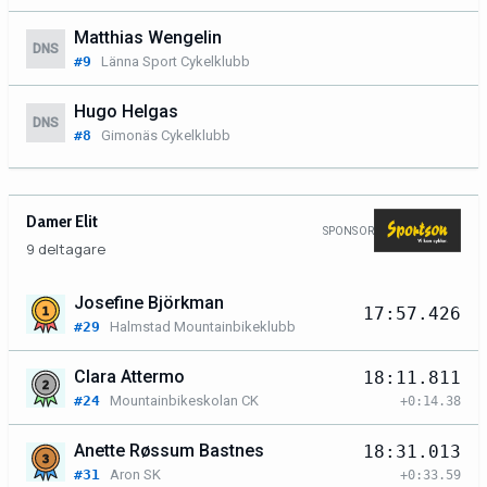
Matthias Wengelin
DNS
#9
Länna Sport Cykelklubb
Hugo Helgas
DNS
#8
Gimonäs Cykelklubb
Damer Elit
SPONSOR
9 deltagare
Josefine Björkman
17:57.426
#29
Halmstad Mountainbikeklubb
Clara Attermo
18:11.811
#24
Mountainbikeskolan CK
+0:14.38
Anette Røssum Bastnes
18:31.013
#31
Aron SK
+0:33.59