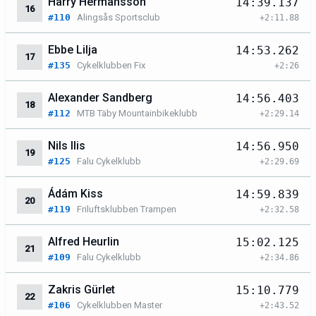
Harry Hermansson
14:39.137
16
#110
Alingsås Sportsclub
+2:11.88
Ebbe Lilja
14:53.262
17
#135
Cykelklubben Fix
+2:26
Alexander Sandberg
14:56.403
18
#112
MTB Täby Mountainbikeklubb
+2:29.14
Nils Ilis
14:56.950
19
#125
Falu Cykelklubb
+2:29.69
Ádám Kiss
14:59.839
20
#119
Friluftsklubben Trampen
+2:32.58
Alfred Heurlin
15:02.125
21
#109
Falu Cykelklubb
+2:34.86
Zakris Gürlet
15:10.779
22
#106
Cykelklubben Master
+2:43.52