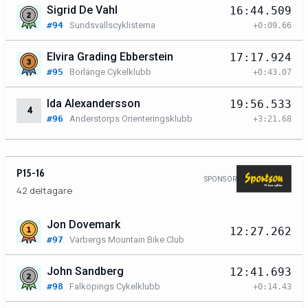
Sigrid De Vahl
16:44.509
#94
Sundsvallscyklisterna
+0:09.66
Elvira Grading Ebberstein
17:17.924
#95
Borlänge Cykelklubb
+0:43.07
Ida Alexandersson
19:56.533
4
#96
Anderstorps Orienteringsklubb
+3:21.68
P15-16
SPONSOR
42 deltagare
Jon Dovemark
12:27.262
#97
Varbergs Mountain Bike Club
John Sandberg
12:41.693
#98
Falköpings Cykelklubb
+0:14.43