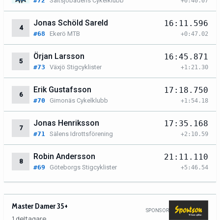
#72
Saltsjöbadens Cykelklubb
+0:40.07
Jonas Schöld Sareld
16:11.596
4
#68
Ekerö MTB
+0:47.02
Örjan Larsson
16:45.871
5
#73
Växjö Stigcyklister
+1:21.30
Erik Gustafsson
17:18.750
6
#70
Gimonäs Cykelklubb
+1:54.18
Jonas Henriksson
17:35.168
7
#71
Sälens Idrottsförening
+2:10.59
Robin Andersson
21:11.110
8
#69
Göteborgs Stigcyklister
+5:46.54
Master Damer 35+
SPONSOR
1 deltagare