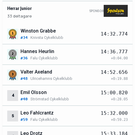
Herrar Junior
SPONSOR
33 deltagare
Winston Grabbe
14:32.774
#34
Knivsta Cykelklubb
Hannes Heurlin
14:36.777
#36
Falu Cykelklubb
+0:04.00
Valter Axeland
14:52.656
#48
Ulricehamns Cykelklubb
+0:19.88
Emil Olsson
15:00.820
4
#40
Strömstad Cykelklubb
+0:28.05
Leo Fahlcrantz
15:32.000
5
#59
Falu Cykelklubb
+0:59.23
Leo Drotz
15:33.184