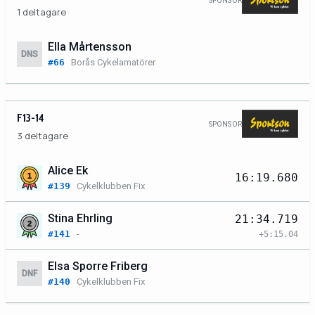
SPONSOR
1 deltagare
Ella Mårtensson
DNS
#66
Borås Cykelamatörer
F13-14
SPONSOR
3 deltagare
Alice Ek
16:19.680
#139
Cykelklubben Fix
Stina Ehrling
21:34.719
#141
-
+5:15.04
Elsa Sporre Friberg
DNF
#140
Cykelklubben Fix