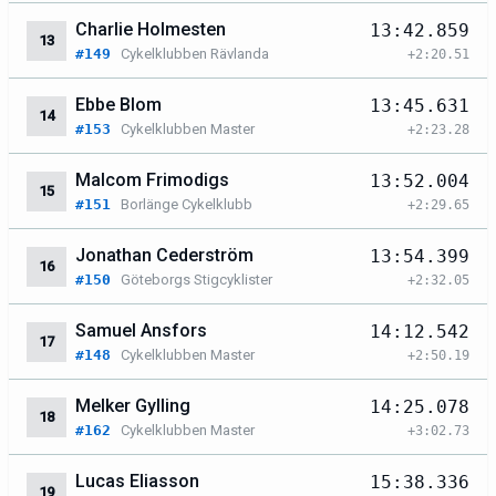
Charlie Holmesten
13:42.859
13
#149
Cykelklubben Rävlanda
+2:20.51
Ebbe Blom
13:45.631
14
#153
Cykelklubben Master
+2:23.28
Malcom Frimodigs
13:52.004
15
#151
Borlänge Cykelklubb
+2:29.65
Jonathan Cederström
13:54.399
16
#150
Göteborgs Stigcyklister
+2:32.05
Samuel Ansfors
14:12.542
17
#148
Cykelklubben Master
+2:50.19
Melker Gylling
14:25.078
18
#162
Cykelklubben Master
+3:02.73
Lucas Eliasson
15:38.336
19