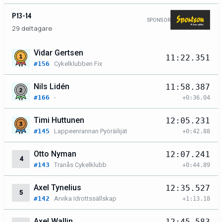
P13-14
SPONSOR
29 deltagare
Vidar Gertsen
11:22.351
#156
Cykelklubben Fix
Nils Lidén
11:58.387
#166
-
+0:36.04
Timi Huttunen
12:05.231
#145
Lappeenrannan Pyöräilijät
+0:42.88
Otto Nyman
12:07.241
4
#143
Tranås Cykelklubb
+0:44.89
Axel Tynelius
12:35.527
5
#142
Arvika Idrottssällskap
+1:13.18
Axel Wallin
12:45.583