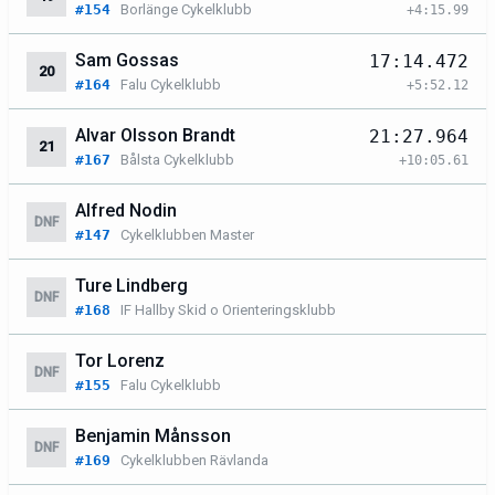
#154
Borlänge Cykelklubb
+4:15.99
Sam Gossas
17:14.472
20
#164
Falu Cykelklubb
+5:52.12
Alvar Olsson Brandt
21:27.964
21
#167
Bålsta Cykelklubb
+10:05.61
Alfred Nodin
DNF
#147
Cykelklubben Master
Ture Lindberg
DNF
#168
IF Hallby Skid o Orienteringsklubb
Tor Lorenz
DNF
#155
Falu Cykelklubb
Benjamin Månsson
DNF
#169
Cykelklubben Rävlanda