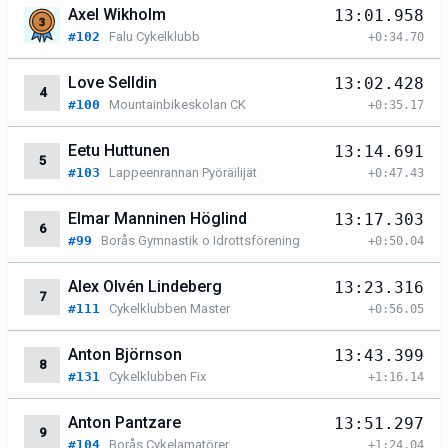
Axel Wikholm
13:01.958
#102
Falu Cykelklubb
+0:34.70
Love Selldin
13:02.428
4
#100
Mountainbikeskolan CK
+0:35.17
Eetu Huttunen
13:14.691
5
#103
Lappeenrannan Pyöräilijät
+0:47.43
Elmar Manninen Höglind
13:17.303
6
#99
Borås Gymnastik o Idrottsförening
+0:50.04
Alex Olvén Lindeberg
13:23.316
7
#111
Cykelklubben Master
+0:56.05
Anton Björnson
13:43.399
8
#131
Cykelklubben Fix
+1:16.14
Anton Pantzare
13:51.297
9
#104
Borås Cykelamatörer
+1:24.04