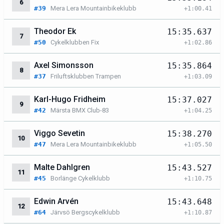
6
#39
Mera Lera Mountainbikeklubb
+1:00.41
Theodor Ek
15:35.637
7
#50
Cykelklubben Fix
+1:02.86
Axel Simonsson
15:35.864
8
#37
Friluftsklubben Trampen
+1:03.09
Karl-Hugo Fridheim
15:37.027
9
#42
Märsta BMX Club-83
+1:04.25
Viggo Sevetin
15:38.270
10
#47
Mera Lera Mountainbikeklubb
+1:05.50
Malte Dahlgren
15:43.527
11
#45
Borlänge Cykelklubb
+1:10.75
Edwin Arvén
15:43.648
12
#64
Järvsö Bergscykelklubb
+1:10.87