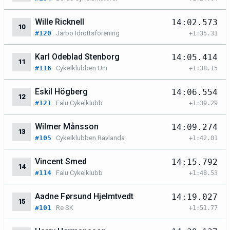
Wille Ricknell
14:02.573
10
#120
Järbo Idrottsförening
+1:35.31
Karl Odeblad Stenborg
14:05.414
11
#116
Cykelklubben Uni
+1:38.15
Eskil Högberg
14:06.554
12
#121
Falu Cykelklubb
+1:39.29
Wilmer Månsson
14:09.274
13
#105
Cykelklubben Rävlanda
+1:42.01
Vincent Smed
14:15.792
14
#114
Falu Cykelklubb
+1:48.53
Aadne Førsund Hjelmtvedt
14:19.027
15
#101
Re SK
+1:51.77