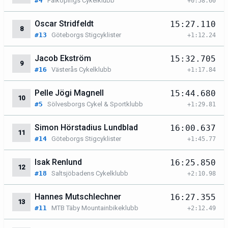
#4
Falköpings Cykelklubb
+0:58.60
Oscar Stridfeldt
15:27.110
8
#13
Göteborgs Stigcyklister
+1:12.24
Jacob Ekström
15:32.705
9
#16
Västerås Cykelklubb
+1:17.84
Pelle Jögi Magnell
15:44.680
10
#5
Sölvesborgs Cykel & Sportklubb
+1:29.81
Simon Hörstadius Lundblad
16:00.637
11
#14
Göteborgs Stigcyklister
+1:45.77
Isak Renlund
16:25.850
12
#18
Saltsjöbadens Cykelklubb
+2:10.98
Hannes Mutschlechner
16:27.355
13
#11
MTB Täby Mountainbikeklubb
+2:12.49