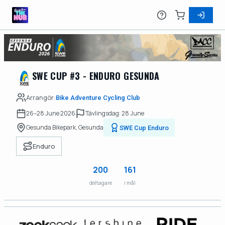
SWE CUP #3 - ENDURO GESUNDA
Arrangör:
Bike Adventure Cycling Club
26–28 June 2026
Tävlingsdag: 28 June
Gesunda Bikepark, Gesunda
SWE Cup Enduro
Enduro
200
161
deltagare
i mål