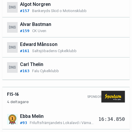
Algot Norgren
DNS
#157
Bankeryds Skid o Motionsklubb
Alvar Bastman
DNS
#159
CK Uven
Edward Månsson
DNS
#161
Saltsjöbadens Cykelklubb
Carl Thelin
DNS
#163
Falu Cykelklubb
F15-16
SPONSOR
4 deltagare
Ebba Melin
16:34.850
#93
Friluftsfrämjandets Lokalavd i Värnamo