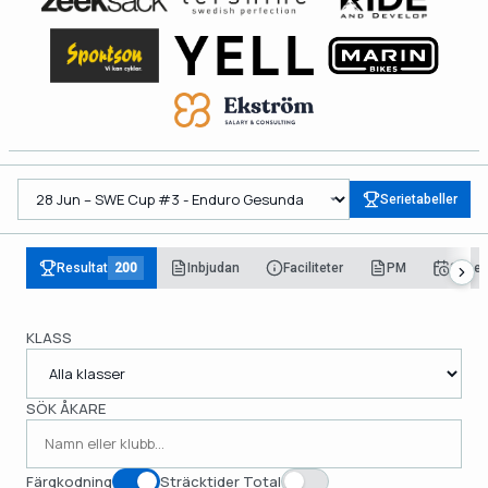
Serietabeller
Resultat
200
Inbjudan
Faciliteter
PM
Sche
KLASS
SÖK ÅKARE
Färgkodning
Sträcktider Total