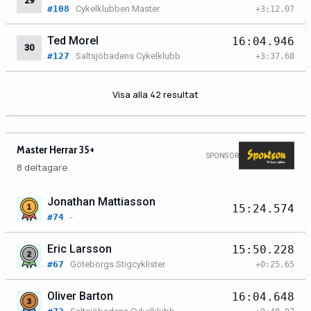
29
#108
Cykelklubben Master
+3:12.07
Ted Morel
16:04.946
30
#127
Saltsjöbadens Cykelklubb
+3:37.68
Visa alla 42 resultat
Master Herrar 35+
SPONSOR
8 deltagare
Jonathan Mattiasson
15:24.574
#74
-
Eric Larsson
15:50.228
#67
Göteborgs Stigcyklister
+0:25.65
Oliver Barton
16:04.648