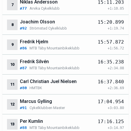
Niklas Andersson
15:11.203
7
#77
Arvika Cykelklubb
+1:10.05
Joachim Olsson
15:20.899
8
#92
Strömstad Cykelklubb
+1:19.74
Fredrik Hjelm
15:57.872
9
#86
MTB Täby Mountainbikeklubb
+1:56.72
Fredrik Silvén
16:35.238
10
#87
MTB Täby Mountainbikeklubb
+2:34.08
Carl Christian Juel Nielsen
16:37.840
11
#80
HMTBK
+2:36.69
Marcus Gylling
17:04.954
12
#91
Cykelklubben Master
+3:03.80
Per Kumlin
17:16.125
13
#88
MTB Täby Mountainbikeklubb
+3:14.97