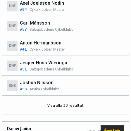
Axel Joelsson Nodin
DNF
#54
Cykelklubben Master
Carl Månsson
DNF
#57
Saltsjöbadens Cykelklubb
Anton Hermansson
DNF
#41
Cykelklubben Master
Jesper Huss Wieringa
DNF
#51
Saltsjöbadens Cykelklubb
Joshua Nilsson
DNS
#53
Arvika Cykelklubb
Visa alla 33 resultat
Damer Junior