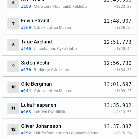
6
#158
Mera Lera Mountainbikeklubb
+1:23.23
Edvin Strand
12:48.907
7
#160
Cykelklubben Master
+1:26.56
Tage Axeland
12:51.773
8
#146
Ulricehamns Cykelklubb
+1:29.42
Sixten Vestin
12:56.730
9
#170
Borlänge Cykelklubb
+1:34.38
Olle Bergman
13:01.597
10
#144
Cykelklubben Master
+1:39.25
Luka Haapanen
13:35.902
11
#165
Lahden Pyöräilijät
+2:13.55
Oliver Johansson
13:37.887
12
#152
Friluftsfrämjandets Lokalavd i Värnamo
+2:15.54