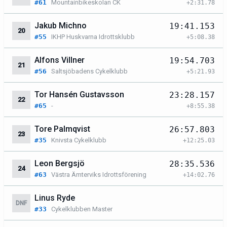
#61
Mountainbikeskolan CK
+2:31.78
Jakub Michno
19:41.153
20
#55
IKHP Huskvarna Idrottsklubb
+5:08.38
Alfons Villner
19:54.703
21
#56
Saltsjöbadens Cykelklubb
+5:21.93
Tor Hansén Gustavsson
23:28.157
22
#65
-
+8:55.38
Tore Palmqvist
26:57.803
23
#35
Knivsta Cykelklubb
+12:25.03
Leon Bergsjö
28:35.536
24
#63
Västra Ämterviks Idrottsförening
+14:02.76
Linus Ryde
DNF
#33
Cykelklubben Master