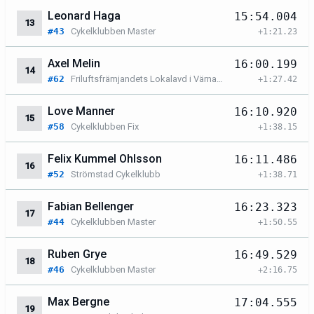
Leonard Haga
15:54.004
13
#43
Cykelklubben Master
+1:21.23
Axel Melin
16:00.199
14
#62
Friluftsfrämjandets Lokalavd i Värnamo
+1:27.42
Love Manner
16:10.920
15
#58
Cykelklubben Fix
+1:38.15
Felix Kummel Ohlsson
16:11.486
16
#52
Strömstad Cykelklubb
+1:38.71
Fabian Bellenger
16:23.323
17
#44
Cykelklubben Master
+1:50.55
Ruben Grye
16:49.529
18
#46
Cykelklubben Master
+2:16.75
Max Bergne
17:04.555
19