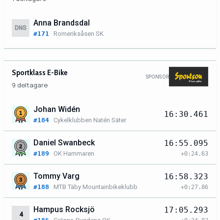
Anna Brandsdal
DNS
#171
Romeriksåsen SK
Sportklass E-Bike
SPONSOR
9 deltagare
Johan Widén
16:30.461
#184
Cykelklubben Natén Säter
Daniel Swanbeck
16:55.095
#189
OK Hammaren
+0:24.63
Tommy Varg
16:58.323
#188
MTB Täby Mountainbikeklubb
+0:27.86
Hampus Rocksjö
17:05.293
4