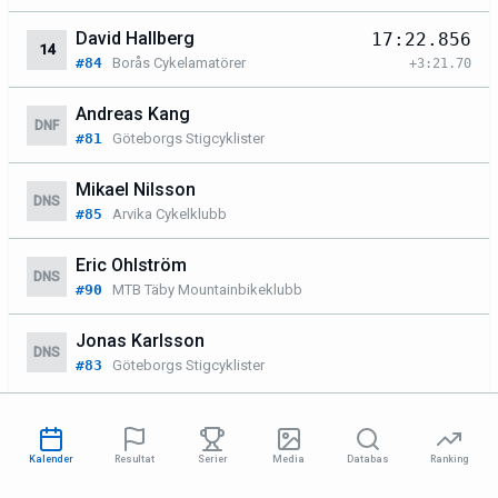
David Hallberg
17:22.856
14
#84
Borås Cykelamatörer
+3:21.70
Andreas Kang
DNF
#81
Göteborgs Stigcyklister
Mikael Nilsson
DNS
#85
Arvika Cykelklubb
Eric Ohlström
DNS
#90
MTB Täby Mountainbikeklubb
Jonas Karlsson
DNS
#83
Göteborgs Stigcyklister
Motion Mellan
Kalender
Resultat
Serier
Media
Databas
Ranking
SPONSOR
6 deltagare (motion)