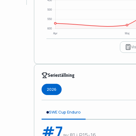
Vi
Serieställning
2026
SWE Cup Enduro
#7
av 81 i P15-16