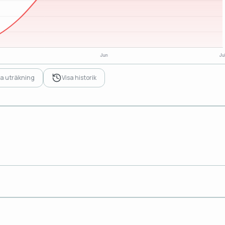
sa uträkning
Visa historik