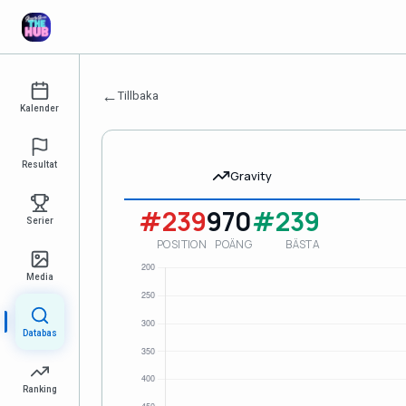
←
Tillbaka
Kalender
Resultat
Gravity
#239
970
#239
Serier
POSITION
POÄNG
BÄSTA
Media
Databas
Ranking