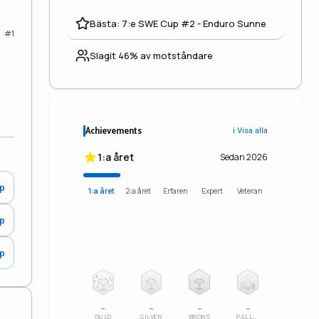
Bästa: 7:e SWE Cup #2 - Enduro Sunne
#1
Slagit 46% av motståndare
Achievements
ℹ️ Visa alla
1:a året
Sedan 2026
0p
1:a året
2:a året
Erfaren
Expert
Veteran
0p
0p
2
3
–
–
–
–
GULD
SILVER
BRONS
PALLSERIE