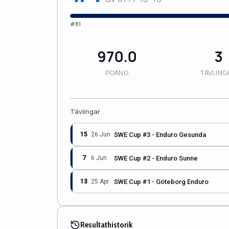
#81
970.0
3
POÄNG
TÄVLING
Tävlingar
SWE Cup #3 - Enduro Gesunda
15
26 Jun
SWE Cup #2 - Enduro Sunne
7
6 Jun
SWE Cup #1 - Göteborg Enduro
13
25 Apr
Resultathistorik