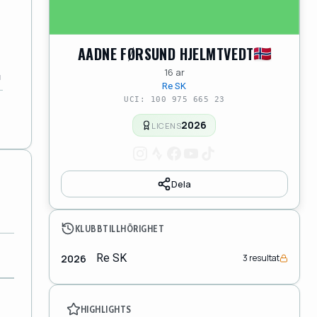
AADNE FØRSUND HJELMTVEDT
16 ar
Re SK
UCI: 100 975 665 23
2026
LICENS
Dela
KLUBBTILLHÖRIGHET
Re SK
2026
3 resultat
HIGHLIGHTS