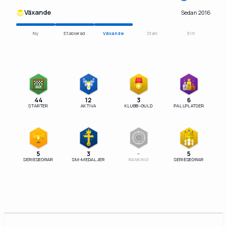
Växande
Sedan 2016
Ny
Etablerad
Växande
Stark
Elit
1
GO!
2
3
44
12
3
6
STARTER
AKTIVA
KLUBB-GULD
PALLPLATSER
–
SM
5
3
–
5
SERIESEGRAR
SM-MEDALJER
RANKING
SERIESEGRAR