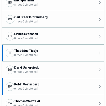
Erik Sparrman
ES
8 race
0 vinst
0 pall
Carl Fredrik Strandberg
CS
1 race
0 vinst
0 pall
Linnea Svensson
LS
0 race
0 vinst
0 pall
Thaddäus Tiedje
TT
0 race
0 vinst
0 pall
David Unnerstedt
DU
0 race
0 vinst
0 pall
Robin Vesterberg
RV
0 race
0 vinst
0 pall
Thomas Westfeldt
TW
0 race
0 vinst
0 pall