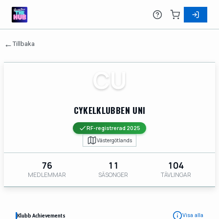
←
Tillbaka
CU
CYKELKLUBBEN UNI
RF-registrerad 2025
Västergötlands
76
11
104
MEDLEMMAR
SÄSONGER
TÄVLINGAR
Klubb Achievements
Visa alla