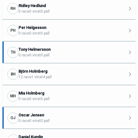
Ridley Hedlund
RH
0 race
0 vinst
0 pall
Per Helgesson
PH
0 race
0 vinst
0 pall
Tony Helmersson
TH
0 race
0 vinst
0 pall
Björn Holmberg
BH
12 race
1 vinst
4 pall
Mia Holmberg
MH
0 race
0 vinst
0 pall
Oscar Jensen
OJ
0 race
0 vinst
0 pall
Daniel Kumlin