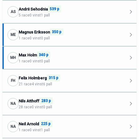
Andrii Sehodnia
539 p
AS
5 race
0 vinst
1 pall
Magnus Eriksson
350 p
ME
1 race
0 vinst
0 pall
Max Holm
340 p
MH
1 race
0 vinst
0 pall
Felix Holmberg
315 p
FH
21 race
4 vinst
6 pall
Nils Atthoff
283 p
NA
28 race
0 vinst
0 pall
Neil Arnold
225 p
NA
1 race
0 vinst
1 pall