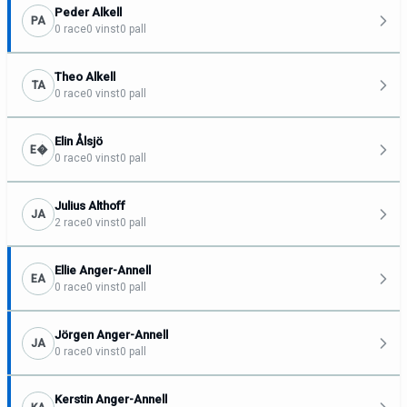
Peder Alkell
PA
0 race
0 vinst
0 pall
Theo Alkell
TA
0 race
0 vinst
0 pall
Elin Ålsjö
E�
0 race
0 vinst
0 pall
Julius Althoff
JA
2 race
0 vinst
0 pall
Ellie Anger-Annell
EA
0 race
0 vinst
0 pall
Jörgen Anger-Annell
JA
0 race
0 vinst
0 pall
Kerstin Anger-Annell