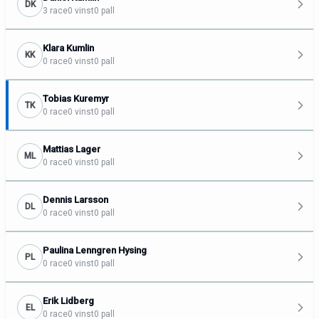
DK
3 race
0 vinst
0 pall
Klara Kumlin
KK
0 race
0 vinst
0 pall
Tobias Kuremyr
TK
0 race
0 vinst
0 pall
Mattias Lager
ML
0 race
0 vinst
0 pall
Dennis Larsson
DL
0 race
0 vinst
0 pall
Paulina Lenngren Hysing
PL
0 race
0 vinst
0 pall
Erik Lidberg
EL
0 race
0 vinst
0 pall