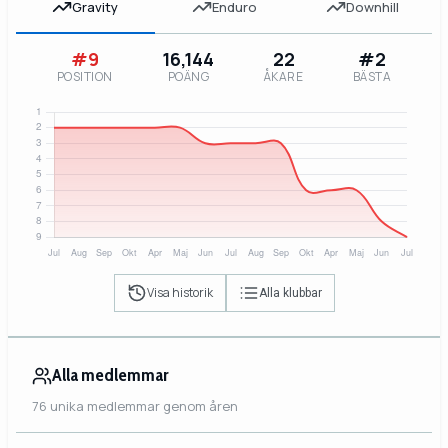
Gravity
Enduro
Downhill
#9
16,144
22
#2
POSITION
POÄNG
ÅKARE
BÄSTA
Visa historik
Alla klubbar
Alla medlemmar
76 unika medlemmar genom åren