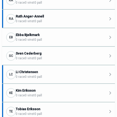
KA
0 race
0 vinst
0 pall
Ruth Anger-Annell
RA
0 race
0 vinst
0 pall
Ebba Bjelkmark
EB
0 race
0 vinst
0 pall
Sven Cederberg
SC
0 race
0 vinst
0 pall
Li Christensen
LC
0 race
0 vinst
0 pall
Kim Eriksson
KE
0 race
0 vinst
0 pall
Tobias Eriksson
TE
0 race
0 vinst
0 pall