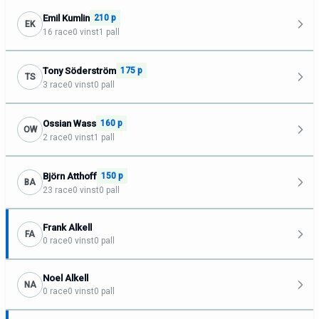
Emil Kumlin
210 p
EK
16 race
0 vinst
1 pall
Tony Söderström
175 p
TS
3 race
0 vinst
0 pall
Ossian Wass
160 p
OW
2 race
0 vinst
1 pall
Björn Atthoff
150 p
BA
23 race
0 vinst
0 pall
Frank Alkell
FA
0 race
0 vinst
0 pall
Noel Alkell
NA
0 race
0 vinst
0 pall