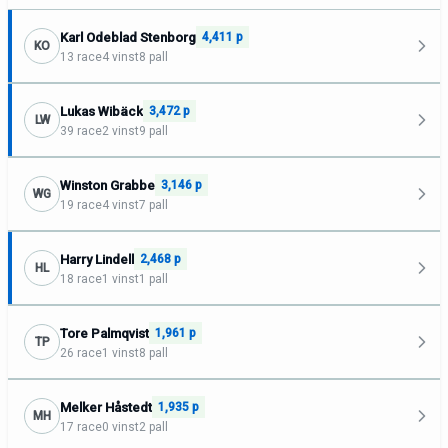
Karl Odeblad Stenborg
4,411 p
KO
13 race
4 vinst
8 pall
Lukas Wibäck
3,472 p
LW
39 race
2 vinst
9 pall
Winston Grabbe
3,146 p
WG
19 race
4 vinst
7 pall
Harry Lindell
2,468 p
HL
18 race
1 vinst
1 pall
Tore Palmqvist
1,961 p
TP
26 race
1 vinst
8 pall
Melker Håstedt
1,935 p
MH
17 race
0 vinst
2 pall