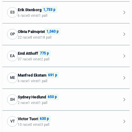
Erik Stenborg
1,733 p
ES
6 race
0 vinst
1 pall
Olivia Palmqvist
1,040 p
OP
22 race
8 vinst
18 pall
Emil Atthoff
775 p
EA
37 race
0 vinst
2 pall
Manfred Ekstam
691 p
ME
6 race
1 vinst
1 pall
Sydney Hedlund
650 p
SH
2 race
1 vinst
1 pall
Victor Tuori
630 p
VT
10 race
0 vinst
3 pall