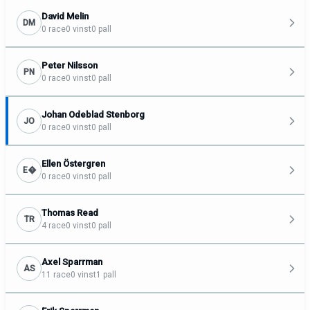
David Melin
DM
0 race
0 vinst
0 pall
Peter Nilsson
PN
0 race
0 vinst
0 pall
Johan Odeblad Stenborg
JO
0 race
0 vinst
0 pall
Ellen Östergren
E�
0 race
0 vinst
0 pall
Thomas Read
TR
4 race
0 vinst
0 pall
Axel Sparrman
AS
11 race
0 vinst
1 pall