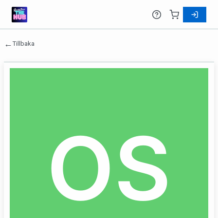
←
Tillbaka