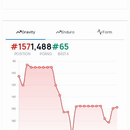
Gravity
Enduro
Form
#157
1,488
#65
POSITION
POÄNG
BÄSTA