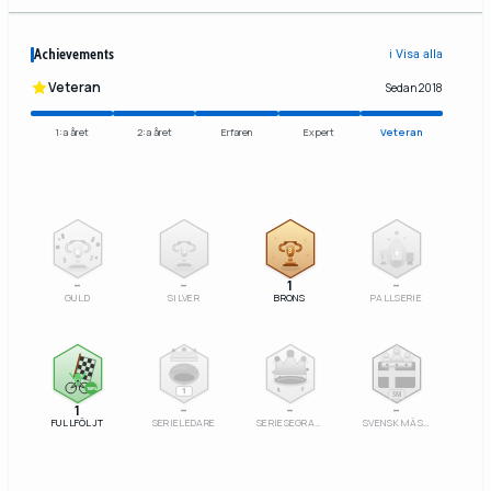
Achievements
ℹ️ Visa alla
Veteran
Sedan 2018
1:a året
2:a året
Erfaren
Expert
Veteran
2
3
–
–
1
–
GULD
SILVER
BRONS
PALLSERIE
100%
1
SM
1
–
–
–
FULLFÖLJT
SERIELEDARE
SERIESEGRARE
SVENSK MÄSTARE