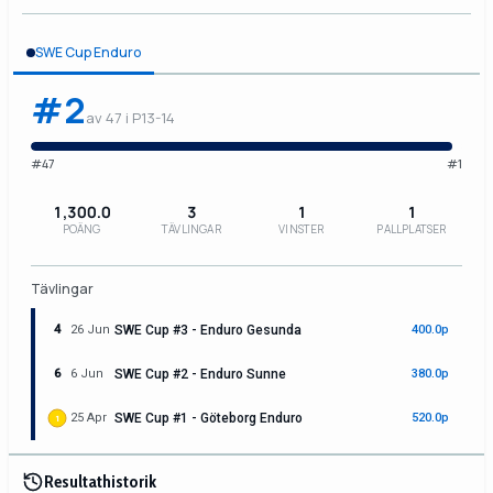
SWE Cup Enduro
#2
av 47 i P13-14
#47
#1
1,300.0
3
1
1
POÄNG
TÄVLINGAR
VINSTER
PALLPLATSER
Tävlingar
4
26 Jun
SWE Cup #3 - Enduro Gesunda
400.0p
6
6 Jun
SWE Cup #2 - Enduro Sunne
380.0p
25 Apr
SWE Cup #1 - Göteborg Enduro
520.0p
1
Resultathistorik