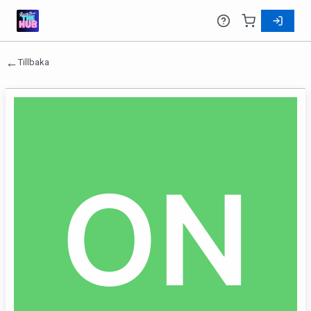
←
Tillbaka