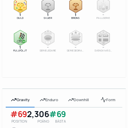
2
3
1
1
1
–
GULD
SILVER
BRONS
PALLSERIE
100%
1
SM
1
–
–
–
FULLFÖLJT
SERIELEDARE
SERIESEGRARE
SVENSK MÄSTARE
Gravity
Enduro
Downhill
Form
#69
2,306
#69
POSITION
POÄNG
BÄSTA