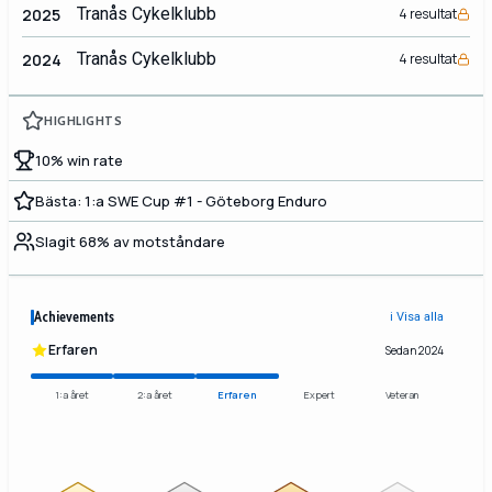
Tranås Cykelklubb
2025
4 resultat
Tranås Cykelklubb
2024
4 resultat
HIGHLIGHTS
10% win rate
Bästa: 1:a SWE Cup #1 - Göteborg Enduro
Slagit 68% av motståndare
Achievements
ℹ️ Visa alla
Erfaren
Sedan 2024
1:a året
2:a året
Erfaren
Expert
Veteran