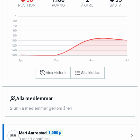
POSITION
POÄNG
ÅKARE
BÄSTA
Visa historik
Alla klubbar
Alla medlemmar
2 unika medlemmar genom åren
Mari Aarrestad
1,080 p
MA
3 race
0 vinst
0 pall