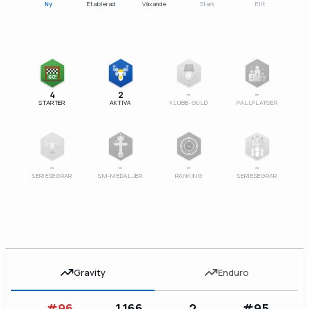
Ny
Etablerad
Växande
Stark
Elit
1
GO!
2
3
4
2
–
–
STARTER
AKTIVA
KLUBB-GULD
PALLPLATSER
–
SM
–
–
–
–
SERIESEGRAR
SM-MEDALJER
RANKING
SERIESEGRAR
Gravity
Enduro
#96
1,166
2
#95