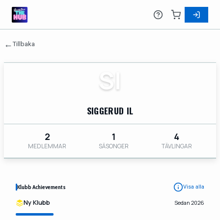
←
Tillbaka
SI
SIGGERUD IL
2
1
4
MEDLEMMAR
SÄSONGER
TÄVLINGAR
Klubb Achievements
Visa alla
Ny Klubb
Sedan 2026