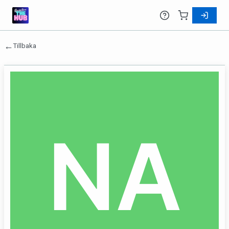
←
Tillbaka