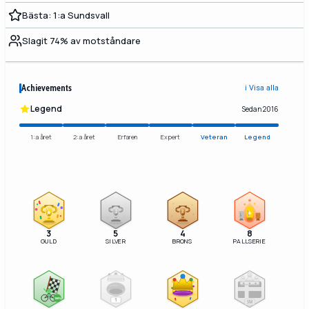
Bästa: 1:a Sundsvall
Slagit 74% av motståndare
Achievements
ℹ️ Visa alla
Legend
Sedan 2016
1:a året
2:a året
Erfaren
Expert
Veteran
Legend
2
3
3
5
4
8
GULD
SILVER
BRONS
PALLSERIE
100%
1
SM