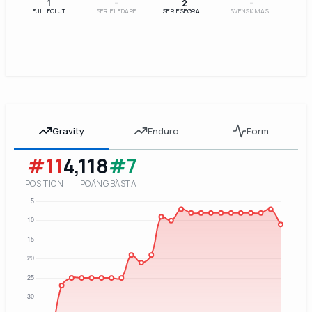
1
–
2
–
FULLFÖLJT
SERIELEDARE
SERIESEGRARE
SVENSK MÄSTARE
Gravity
Enduro
Form
#11
4,118
#7
POSITION
POÄNG
BÄSTA