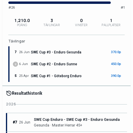
#26
#1
1,210.0
3
0
1
POÄNG
TÄVLINGAR
VINSTER
PALLPLATSER
Tävlingar
7
26 Jun
SWE Cup #3 - Enduro Gesunda
370.0p
6 Jun
SWE Cup #2 - Enduro Sunne
450.0p
2
5
25 Apr
SWE Cup #1 - Göteborg Enduro
390.0p
Resultathistorik
2026
SWE Cup Enduro - SWE Cup #3 - Enduro Gesunda
#7
26 Jun
Gesunda · Master Herrar 45+