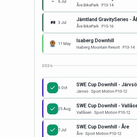
–
6 Jul
Åre BikePark · P13-14
Jämtland GravitySeries - Å
#8
3 Jul
Åre BikePark · P15-16
Isaberg Downhill
11 May
Isaberg Mountain Resort · P13-14
2024
SWE Cup Downhill - Järvsö
6 Oct
Järvsö · Sport Motion P10-12
SWE Cup Downhill - Vallås
25 Aug
Vallåsen · Sport Motion P10-12
SWE Cup Downhill - Åre
7 Jul
Åre · Sport Motion P10-12