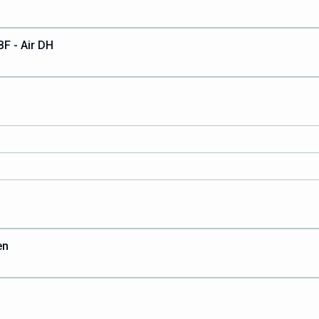
BF - Air DH
en