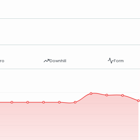
ro
Downhill
Form