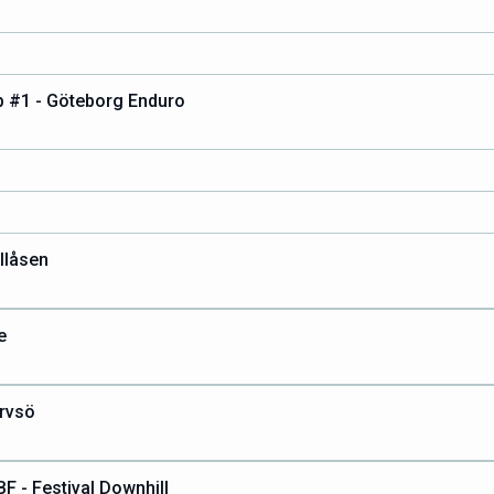
 #1 - Göteborg Enduro
llåsen
e
ärvsö
F - Festival Downhill