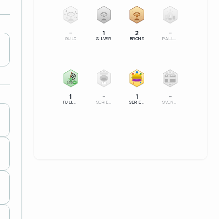
2
3
–
1
2
–
GULD
SILVER
BRONS
PALLSERIE
100%
1
SM
1
–
1
–
FULLFÖLJT
SERIELEDARE
SERIESEGRARE
SVENSK MÄSTARE