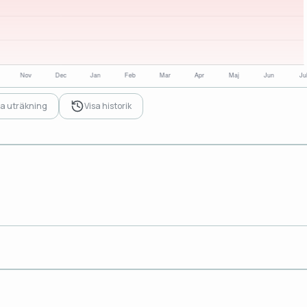
sa uträkning
Visa historik