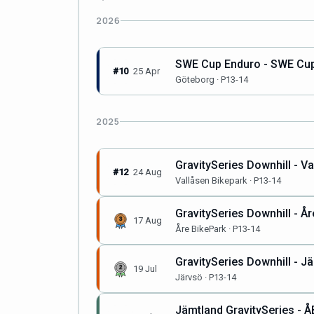
2026
SWE Cup Enduro - SWE Cup
#10
25 Apr
Göteborg · P13-14
2025
GravitySeries Downhill - Va
#12
24 Aug
Vallåsen Bikepark · P13-14
GravitySeries Downhill - År
17 Aug
Åre BikePark · P13-14
GravitySeries Downhill - J
19 Jul
Järvsö · P13-14
Jämtland GravitySeries - ÅB