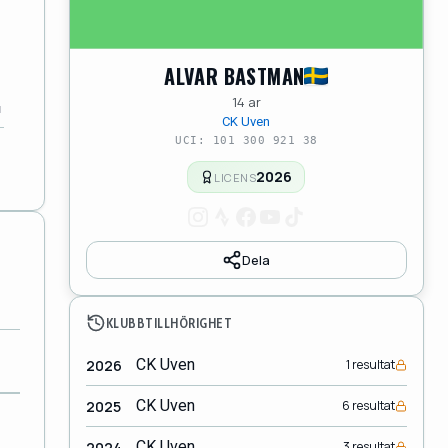
ALVAR BASTMAN
14 ar
CK Uven
UCI: 101 300 921 38
2026
LICENS
Dela
KLUBBTILLHÖRIGHET
CK Uven
2026
1 resultat
CK Uven
2025
6 resultat
CK Uven
2024
3 resultat