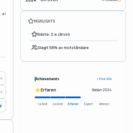
#1
HIGHLIGHTS
Bästa: 2:a Järvsö
Slagit 58% av motståndare
ns
Achievements
ℹ️ Visa alla
Erfaren
Sedan 2024
ns
1:a året
2:a året
Erfaren
Expert
Veteran
0p