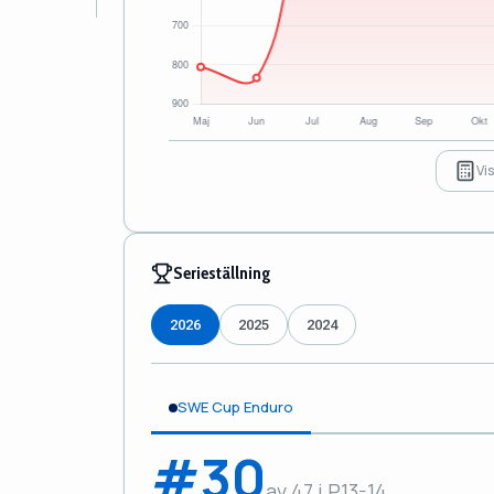
Vi
Serieställning
2026
2025
2024
SWE Cup Enduro
#30
av 47 i P13-14