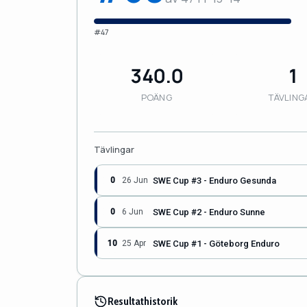
#47
340.0
1
POÄNG
TÄVLING
Tävlingar
SWE Cup #3 - Enduro Gesunda
0
26 Jun
SWE Cup #2 - Enduro Sunne
0
6 Jun
SWE Cup #1 - Göteborg Enduro
10
25 Apr
Resultathistorik