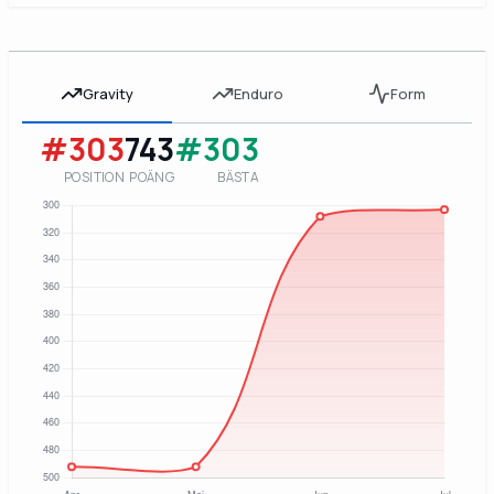
Gravity
Enduro
Form
#303
743
#303
POSITION
POÄNG
BÄSTA