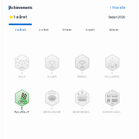
Achievements
ℹ️ Visa alla
1:a året
Sedan 2026
1:a året
2:a året
Erfaren
Expert
Veteran
2
3
–
–
–
–
GULD
SILVER
BRONS
PALLSERIE
100%
1
SM
1
–
–
–
FULLFÖLJT
SERIELEDARE
SERIESEGRARE
SVENSK MÄSTARE