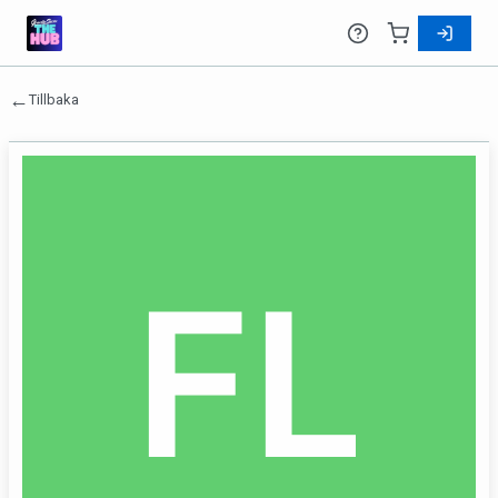
←
Tillbaka