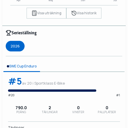
Visa uträkning
Visa historik
Serieställning
2026
SWE Cup Enduro
#5
av 20 i Sportklass E-Bike
#20
#1
790.0
2
0
0
POÄNG
TÄVLINGAR
VINSTER
PALLPLATSER
Tävlingar