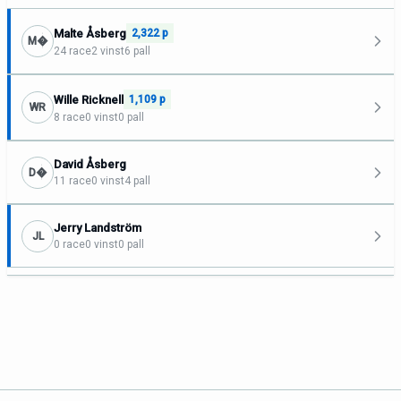
Malte Åsberg
2,322 p
M�
24 race
2 vinst
6 pall
Wille Ricknell
1,109 p
WR
8 race
0 vinst
0 pall
David Åsberg
D�
11 race
0 vinst
4 pall
Jerry Landström
JL
0 race
0 vinst
0 pall