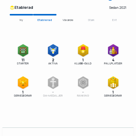
Etablerad
Sedan 2021
Ny
Etablerad
Växande
Stark
Elit
1
GO!
2
3
11
2
1
4
STARTER
AKTIVA
KLUBB-GULD
PALLPLATSER
–
SM
1
–
–
1
SERIESEGRAR
SM-MEDALJER
RANKING
SERIESEGRAR