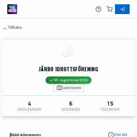
←
Tillbaka
JI
JÄRBO IDROTTSFÖRENING
RF-registrerad 2025
Gästriklands
4
6
15
MEDLEMMAR
SÄSONGER
TÄVLINGAR
Klubb Achievements
Visa alla