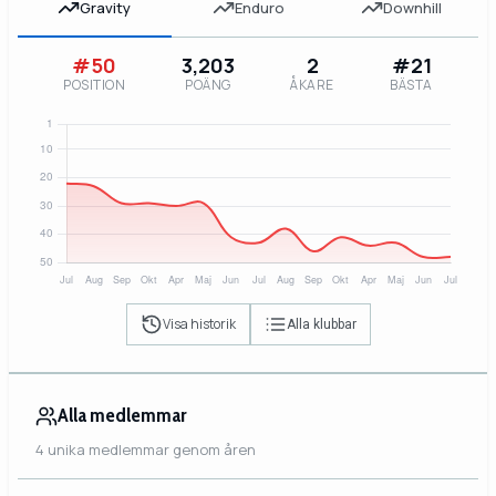
Gravity
Enduro
Downhill
#50
3,203
2
#21
POSITION
POÄNG
ÅKARE
BÄSTA
Visa historik
Alla klubbar
Alla medlemmar
4 unika medlemmar genom åren