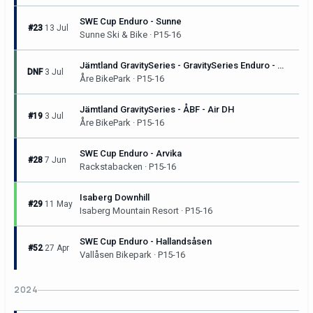
SWE Cup Enduro - Sunne
#23
13 Jul
Sunne Ski & Bike · P15-16
Jämtland GravitySeries - GravitySeries Enduro - Åre Bike Festival
DNF
3 Jul
Åre BikePark · P15-16
Jämtland GravitySeries - ÅBF - Air DH
#19
3 Jul
Åre BikePark · P15-16
SWE Cup Enduro - Arvika
#28
7 Jun
Rackstabacken · P15-16
Isaberg Downhill
#29
11 May
Isaberg Mountain Resort · P15-16
SWE Cup Enduro - Hallandsåsen
#52
27 Apr
Vallåsen Bikepark · P15-16
2024