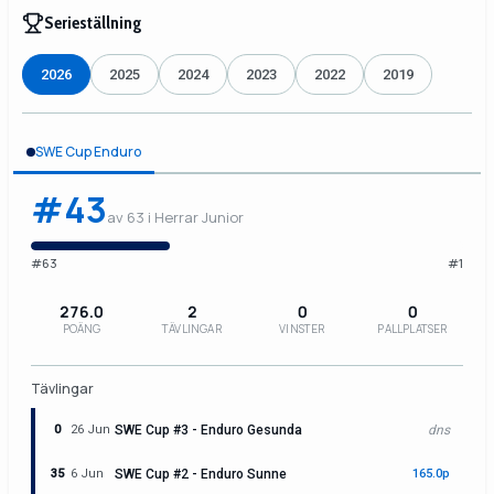
Serieställning
2026
2025
2024
2023
2022
2019
SWE Cup Enduro
#43
av 63 i Herrar Junior
#63
#1
276.0
2
0
0
POÄNG
TÄVLINGAR
VINSTER
PALLPLATSER
Tävlingar
0
26 Jun
SWE Cup #3 - Enduro Gesunda
dns
35
6 Jun
SWE Cup #2 - Enduro Sunne
165.0p