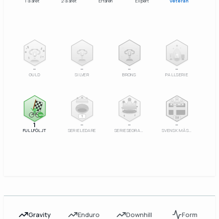
1:a året
2:a året
Erfaren
Expert
Veteran
2
3
–
–
–
–
GULD
SILVER
BRONS
PALLSERIE
100%
1
SM
1
–
–
–
FULLFÖLJT
SERIELEDARE
SERIESEGRARE
SVENSK MÄSTARE
Gravity
Enduro
Downhill
Form