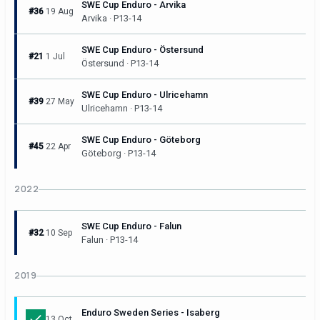
SWE Cup Enduro - Arvika
#36
19 Aug
Arvika · P13-14
SWE Cup Enduro - Östersund
#21
1 Jul
Östersund · P13-14
SWE Cup Enduro - Ulricehamn
#39
27 May
Ulricehamn · P13-14
SWE Cup Enduro - Göteborg
#45
22 Apr
Göteborg · P13-14
2022
SWE Cup Enduro - Falun
#32
10 Sep
Falun · P13-14
2019
Enduro Sweden Series - Isaberg
13 Oct