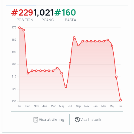
#229
1,021
#160
POSITION
POÄNG
BÄSTA
Visa uträkning
Visa historik