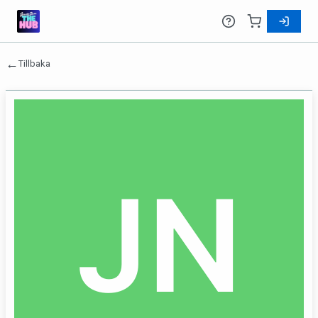
←
Tillbaka