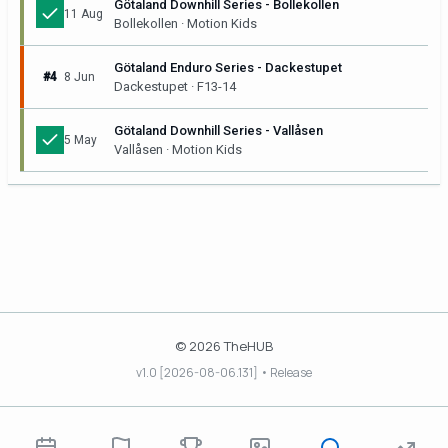
Götaland Downhill Series - Bollekollen
11 Aug
Bollekollen · Motion Kids
Götaland Enduro Series - Dackestupet
#4
8 Jun
Dackestupet · F13-14
Götaland Downhill Series - Vallåsen
5 May
Vallåsen · Motion Kids
© 2026 TheHUB
v1.0 [2026-08-06.131] • Release