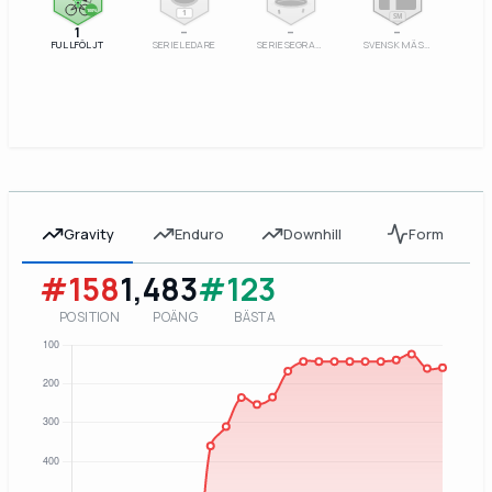
100%
1
SM
1
–
–
–
FULLFÖLJT
SERIELEDARE
SERIESEGRARE
SVENSK MÄSTARE
Gravity
Enduro
Downhill
Form
#158
1,483
#123
POSITION
POÄNG
BÄSTA