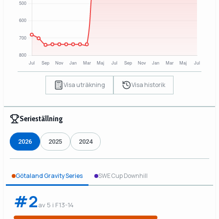
Visa uträkning
Visa historik
Serieställning
2026
2025
2024
Götaland Gravity Series
SWE Cup Downhill
#2
av 5 i F13-14