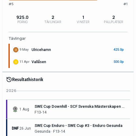
#5
#1
925.0
2
1
2
POÄNG
TÄVLINGAR
VINSTER
PALLPLATSER
Tävlingar
9 May
Ulricehamn
425.0p
3
11 Apr
Vallåsen
500.0p
1
Resultathistorik
2026
SWE Cup Downhill - SCF Svenska Mästerskapen & SWE Cup #3 - Downhill Sunne
1 Aug
F13-14
SWE Cup Enduro - SWE Cup #3 - Enduro Gesunda
DNF
26 Jun
Gesunda · F13-14