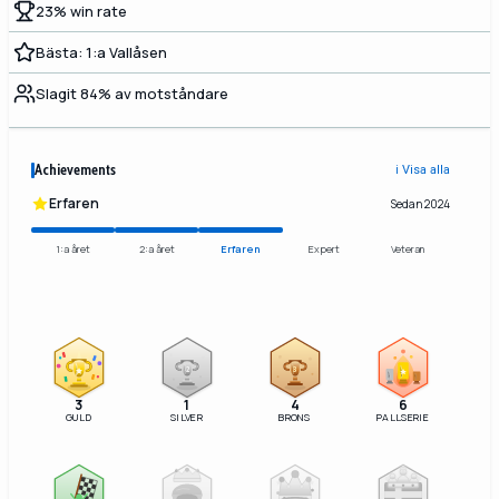
23% win rate
Bästa: 1:a Vallåsen
Slagit 84% av motståndare
Achievements
ℹ️ Visa alla
Erfaren
Sedan 2024
1:a året
2:a året
Erfaren
Expert
Veteran
2
3
3
1
4
6
GULD
SILVER
BRONS
PALLSERIE