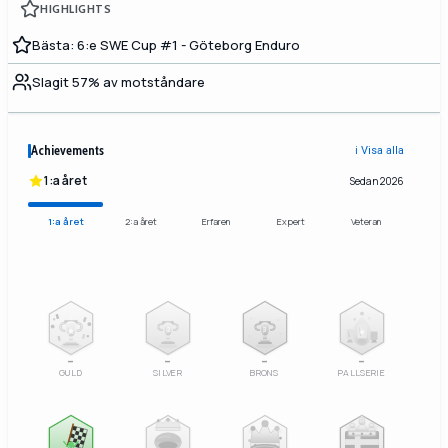
HIGHLIGHTS
Bästa: 6:e SWE Cup #1 - Göteborg Enduro
Slagit 57% av motståndare
Achievements
ℹ️ Visa alla
1:a året
Sedan 2026
1:a året
2:a året
Erfaren
Expert
Veteran
2
3
–
–
–
–
GULD
SILVER
BRONS
PALLSERIE