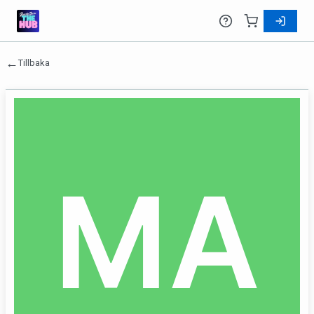
←
Tillbaka