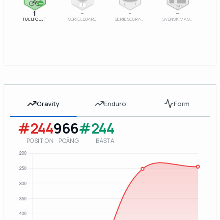
100%
1
SM
1
–
–
–
FULLFÖLJT
SERIELEDARE
SERIESEGRARE
SVENSK MÄSTARE
Gravity
Enduro
Form
#244
966
#244
POSITION
POÄNG
BÄSTA