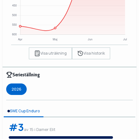
Visa uträkning
Visa historik
Serieställning
2026
SWE Cup Enduro
#3
av 15 i Damer Elit