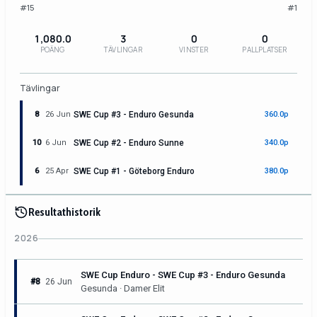
#15
#1
1,080.0
3
0
0
POÄNG
TÄVLINGAR
VINSTER
PALLPLATSER
Tävlingar
8
26 Jun
SWE Cup #3 - Enduro Gesunda
360.0p
10
6 Jun
SWE Cup #2 - Enduro Sunne
340.0p
6
25 Apr
SWE Cup #1 - Göteborg Enduro
380.0p
Resultathistorik
2026
SWE Cup Enduro - SWE Cup #3 - Enduro Gesunda
#8
26 Jun
Gesunda · Damer Elit