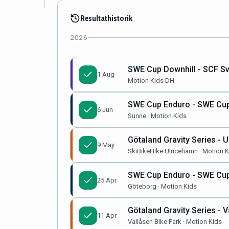
Resultathistorik
2026
SWE Cup Downhill - SCF S
1 Aug
Motion Kids DH
SWE Cup Enduro - SWE Cup
6 Jun
Sunne · Motion Kids
Götaland Gravity Series - 
9 May
SkiBikeHike Ulricehamn · Motion K
SWE Cup Enduro - SWE Cup
25 Apr
Göteborg · Motion Kids
Götaland Gravity Series - V
11 Apr
Vallåsen Bike Park · Motion Kids