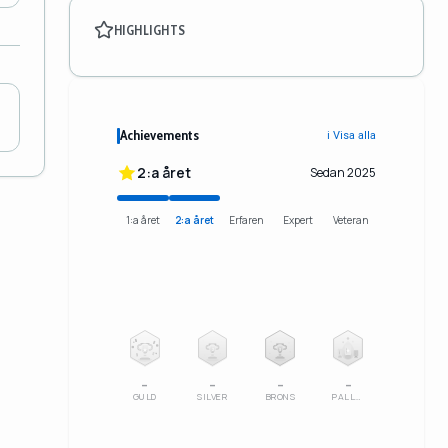
HIGHLIGHTS
Achievements
ℹ️ Visa alla
2:a året
Sedan 2025
1:a året
2:a året
Erfaren
Expert
Veteran
2
3
–
–
–
–
GULD
SILVER
BRONS
PALLSERIE