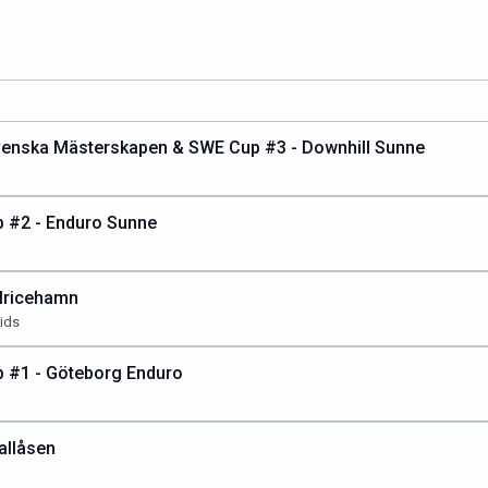
venska Mästerskapen & SWE Cup #3 - Downhill Sunne
 #2 - Enduro Sunne
Ulricehamn
ids
 #1 - Göteborg Enduro
allåsen