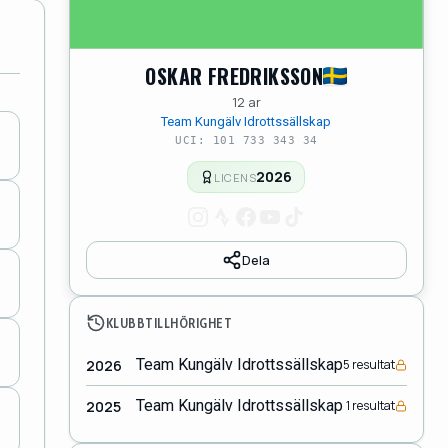
OSKAR FREDRIKSSON
12 ar
Team Kungälv Idrottssällskap
UCI: 101 733 343 34
2026
LICENS
Dela
KLUBBTILLHÖRIGHET
Team Kungälv Idrottssällskap
2026
5 resultat
Team Kungälv Idrottssällskap
2025
1 resultat