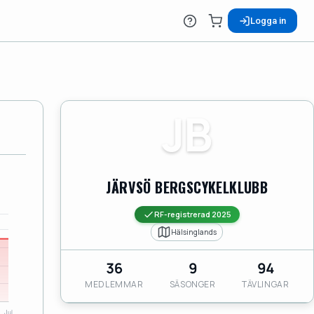
Logga in
JB
JÄRVSÖ BERGSCYKELKLUBB
RF-registrerad 2025
Hälsinglands
36
9
94
MEDLEMMAR
SÄSONGER
TÄVLINGAR