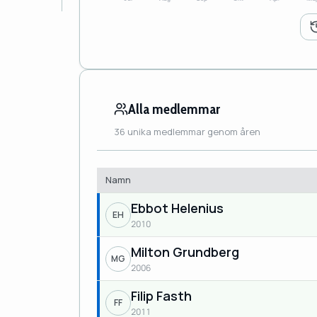
Alla medlemmar
36 unika medlemmar genom åren
Namn
Ebbot Helenius
EH
2010
Milton Grundberg
MG
2006
Filip Fasth
FF
2011