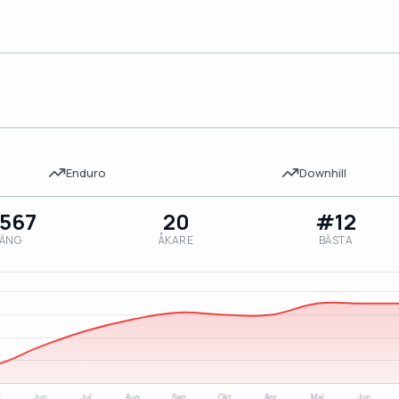
Enduro
Downhill
,567
20
#12
ÄNG
ÅKARE
BÄSTA