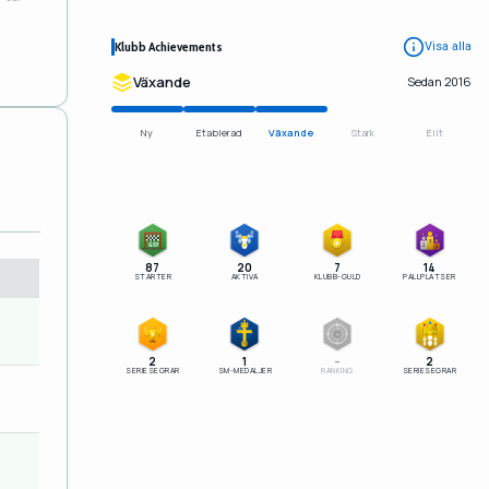
Klubb Achievements
Visa alla
Växande
Sedan 2016
Ny
Etablerad
Växande
Stark
Elit
1
GO!
2
3
87
20
7
14
STARTER
AKTIVA
KLUBB-GULD
PALLPLATSER
–
SM
2
1
–
2
SERIESEGRAR
SM-MEDALJER
RANKING
SERIESEGRAR