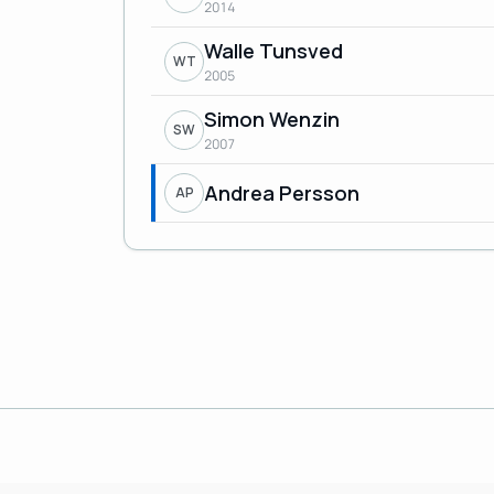
2014
Walle Tunsved
WT
2005
Simon Wenzin
SW
2007
Andrea Persson
AP