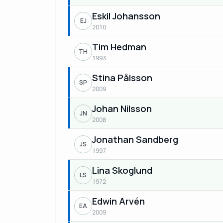
Eskil Johansson
EJ
2010
Tim Hedman
TH
1993
Stina Pålsson
SP
2009
Johan Nilsson
JN
2008
Jonathan Sandberg
JS
1997
Lina Skoglund
LS
1972
Edwin Arvén
EA
2009