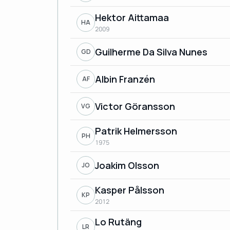
Hektor Aittamaa
HA
2009
Guilherme Da Silva Nunes
GD
Albin Franzén
AF
Victor Göransson
VG
Patrik Helmersson
PH
1975
Joakim Olsson
JO
Kasper Pålsson
KP
2012
Lo Rutäng
LR