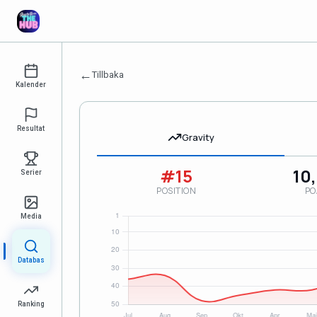
←
Tillbaka
Kalender
Resultat
Gravity
#15
10
Serier
POSITION
PO
Media
Databas
Ranking