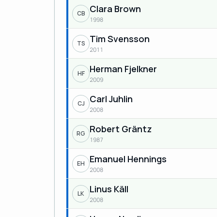
Clara Brown
CB
1998
Tim Svensson
TS
2011
Herman Fjelkner
HF
2009
Carl Juhlin
CJ
2008
Robert Gräntz
RG
1987
Emanuel Hennings
EH
2008
Linus Käll
LK
2008