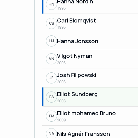
Hanna Nordin
HN
1995
Carl Blomqvist
CB
1996
Hanna Jonsson
HJ
Vilgot Nyman
VN
2008
Joah Filipowski
JF
2008
Elliot Sundberg
ES
2008
Elliot mohamed Bruno
EM
2009
Nils Agnér Fransson
NA