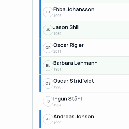
Ebba Johansson
EJ
1995
Jason Shill
JS
1980
Oscar Rigler
OR
2011
Barbara Lehmann
BL
1981
Oscar Stridfeldt
OS
1996
Ingun Ståhl
IS
1984
Andreas Jonson
AJ
1999