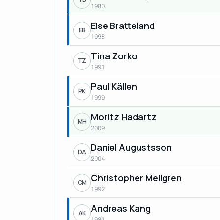
1980
Else Bratteland
EB
1998
Tina Zorko
TZ
1991
Paul Källen
PK
1999
Moritz Hadartz
MH
2009
Daniel Augustsson
DA
2004
Christopher Mellgren
CM
1992
Andreas Kang
AK
1981