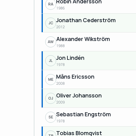
Robin Andersson
RA
1986
Jonathan Cederström
JC
2012
Alexander Wikström
AW
1988
Jon Lindén
JL
1978
Måns Ericsson
ME
2008
Oliver Johansson
OJ
2009
Sebastian Engström
SE
1978
Tobias Blomqvist
TB