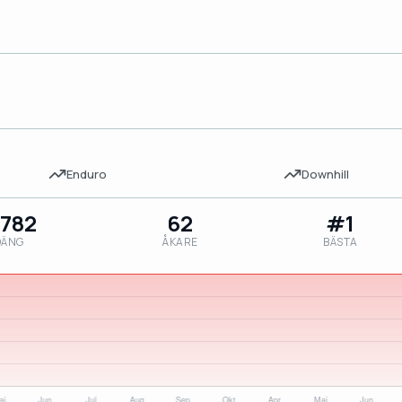
Enduro
Downhill
,782
62
#1
OÄNG
ÅKARE
BÄSTA