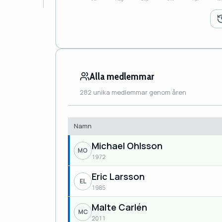
Alla medlemmar
282 unika medlemmar genom åren
Namn
Michael Ohlsson
MO
1972
Eric Larsson
EL
1985
Malte Carlén
MC
2011