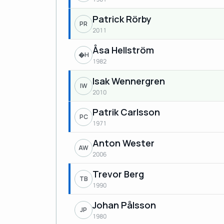
Patrick Rörby
PR
2011
Åsa Hellström
�H
1982
Isak Wennergren
IW
2010
Patrik Carlsson
PC
1971
Anton Wester
AW
2006
Trevor Berg
TB
1990
Johan Pålsson
JP
1980