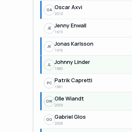
Oscar Axvi
OA
2010
Jenny Enwall
JE
1973
Jonas Karlsson
JK
1976
Johnny Linder
JL
1980
Patrik Capretti
PC
1981
Olle Wiandt
OW
2009
Gabriel Glos
GG
2008