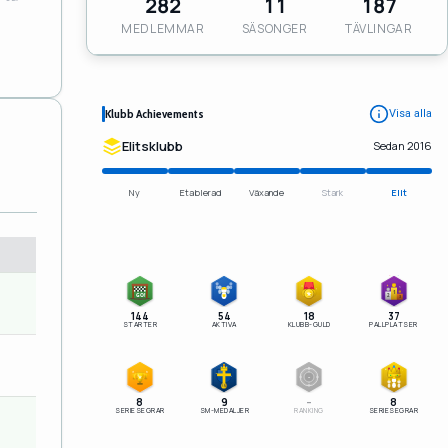
282
11
187
MEDLEMMAR
SÄSONGER
TÄVLINGAR
Klubb Achievements
Visa alla
Elitsklubb
Sedan 2016
Ny
Etablerad
Växande
Stark
Elit
1
GO!
2
3
144
54
18
37
STARTER
AKTIVA
KLUBB-GULD
PALLPLATSER
–
SM
8
9
–
8
SERIESEGRAR
SM-MEDALJER
RANKING
SERIESEGRAR