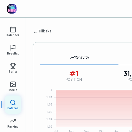
←
Tillbaka
Kalender
Resultat
Gravity
#1
31
Serier
POSITION
P
Media
Databas
Ranking