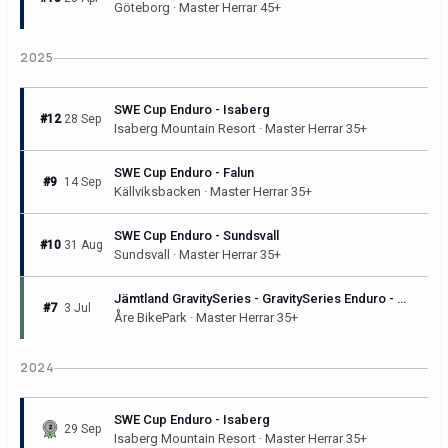
Göteborg · Master Herrar 45+
2025
SWE Cup Enduro - Isaberg
#12
28 Sep
Isaberg Mountain Resort · Master Herrar 35+
SWE Cup Enduro - Falun
#9
14 Sep
Källviksbacken · Master Herrar 35+
SWE Cup Enduro - Sundsvall
#10
31 Aug
Sundsvall · Master Herrar 35+
Jämtland GravitySeries - GravitySeries Enduro - Åre Bike Festival
#7
3 Jul
Åre BikePark · Master Herrar 35+
2024
SWE Cup Enduro - Isaberg
29 Sep
Isaberg Mountain Resort · Master Herrar 35+