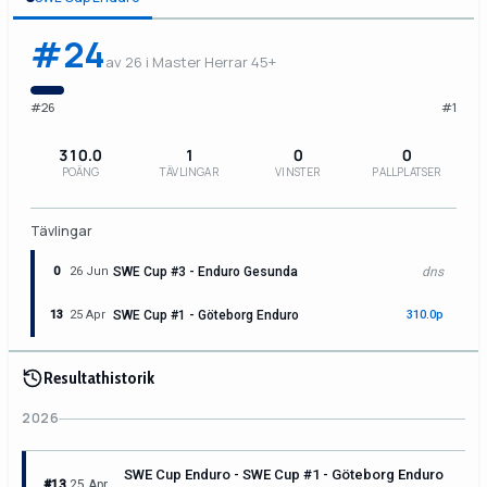
#24
av 26 i Master Herrar 45+
#26
#1
310.0
1
0
0
POÄNG
TÄVLINGAR
VINSTER
PALLPLATSER
Tävlingar
0
26 Jun
SWE Cup #3 - Enduro Gesunda
dns
13
25 Apr
SWE Cup #1 - Göteborg Enduro
310.0p
Resultathistorik
2026
SWE Cup Enduro - SWE Cup #1 - Göteborg Enduro
#13
25 Apr