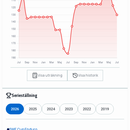
Visa uträkning
Visa historik
Serieställning
2026
2025
2024
2023
2022
2019
SWE Cup Enduro