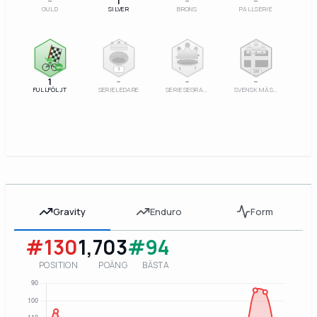
–
1
–
–
GULD
SILVER
BRONS
PALLSERIE
100%
1
SM
1
–
–
–
FULLFÖLJT
SERIELEDARE
SERIESEGRARE
SVENSK MÄSTARE
Gravity
Enduro
Form
#130
1,703
#94
POSITION
POÄNG
BÄSTA