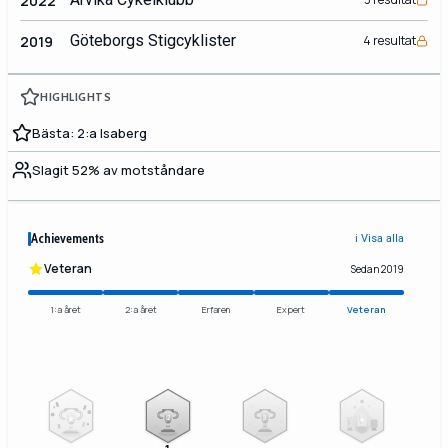
2022
Göteborgs Stigcyklister
2019
4 resultat
HIGHLIGHTS
Bästa: 2:a Isaberg
Slagit 52% av motståndare
Achievements
ℹ️ Visa alla
Veteran
Sedan 2019
1:a året
2:a året
Erfaren
Expert
Veteran
2
3