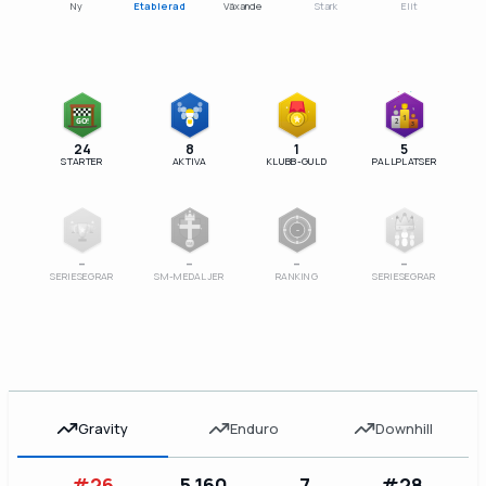
Ny
Etablerad
Växande
Stark
Elit
1
GO!
2
3
24
8
1
5
STARTER
AKTIVA
KLUBB-GULD
PALLPLATSER
–
SM
–
–
–
–
SERIESEGRAR
SM-MEDALJER
RANKING
SERIESEGRAR
Gravity
Enduro
Downhill
#26
5,160
7
#28