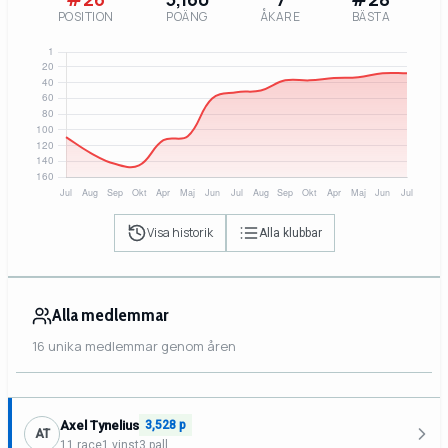
POSITION
POÄNG
ÅKARE
BÄSTA
Visa historik
Alla klubbar
Alla medlemmar
16 unika medlemmar genom åren
Axel Tynelius
3,528 p
AT
11 race
1 vinst
3 pall