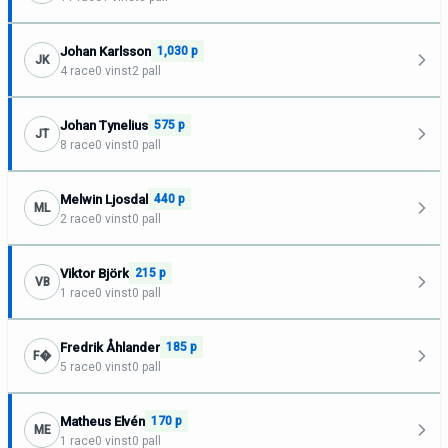
Johan Karlsson
1,030 p
JK
4 race
0 vinst
2 pall
Johan Tynelius
575 p
JT
8 race
0 vinst
0 pall
Melwin Ljosdal
440 p
ML
2 race
0 vinst
0 pall
Viktor Björk
215 p
VB
1 race
0 vinst
0 pall
Fredrik Åhlander
185 p
F�
5 race
0 vinst
0 pall
Matheus Elvén
170 p
ME
1 race
0 vinst
0 pall