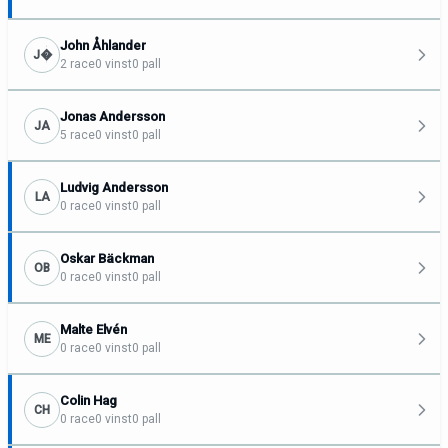
John Åhlander
J�
2 race
0 vinst
0 pall
Jonas Andersson
JA
5 race
0 vinst
0 pall
Ludvig Andersson
LA
0 race
0 vinst
0 pall
Oskar Bäckman
OB
0 race
0 vinst
0 pall
Malte Elvén
ME
0 race
0 vinst
0 pall
Colin Hag
CH
0 race
0 vinst
0 pall