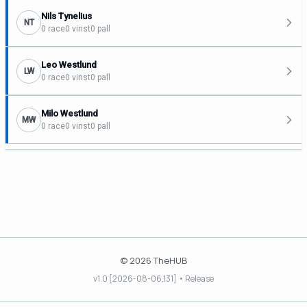
Nils Tynelius
NT
0 race
0 vinst
0 pall
Leo Westlund
LW
0 race
0 vinst
0 pall
Milo Westlund
MW
0 race
0 vinst
0 pall
© 2026 TheHUB
v1.0 [2026-08-06.131] • Release