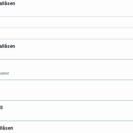
allåsen
allåsen
unior
ll
llåsen