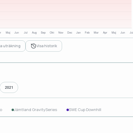
sa uträkning
Visa historik
2021
o
Jämtland GravitySeries
SWE Cup Downhill