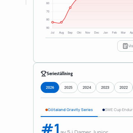
Vi
Serieställning
2026
2025
2024
2023
2022
Götaland Gravity Series
SWE Cup Endur
#1
av 5 i Damer Junior