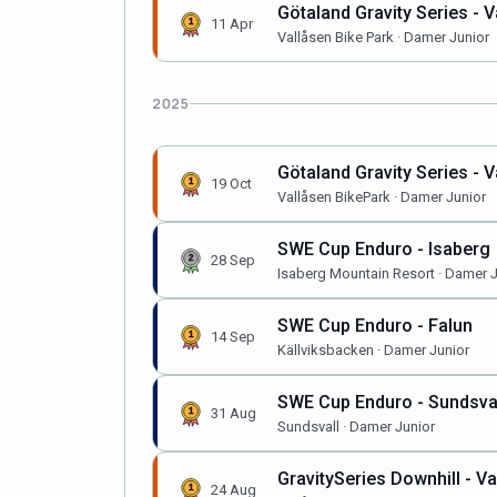
Götaland Gravity Series - V
11 Apr
Vallåsen Bike Park · Damer Junior
2025
Götaland Gravity Series - V
19 Oct
Vallåsen BikePark · Damer Junior
SWE Cup Enduro - Isaberg
28 Sep
Isaberg Mountain Resort · Damer J
SWE Cup Enduro - Falun
14 Sep
Källviksbacken · Damer Junior
SWE Cup Enduro - Sundsva
31 Aug
Sundsvall · Damer Junior
GravitySeries Downhill - Va
24 Aug