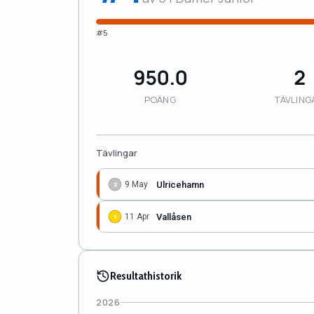
#5
950.0
2
POÄNG
TÄVLING
Tävlingar
Ulricehamn
9 May
2
Vallåsen
11 Apr
1
Resultathistorik
2026