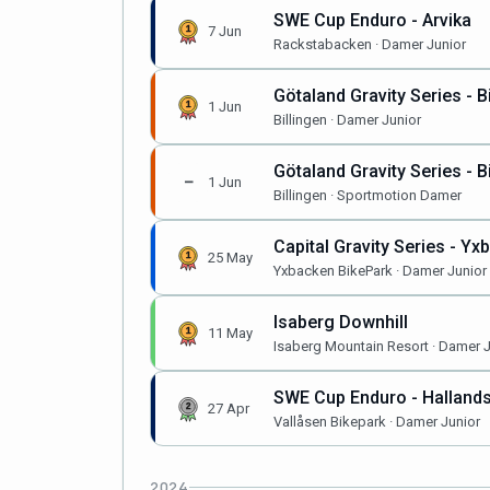
SWE Cup Enduro - Arvika
7 Jun
Rackstabacken · Damer Junior
Götaland Gravity Series - B
1 Jun
Billingen · Damer Junior
Götaland Gravity Series - B
–
1 Jun
Billingen · Sportmotion Damer
Capital Gravity Series - Yx
25 May
Yxbacken BikePark · Damer Junior
Isaberg Downhill
11 May
Isaberg Mountain Resort · Damer J
SWE Cup Enduro - Halland
27 Apr
Vallåsen Bikepark · Damer Junior
2024