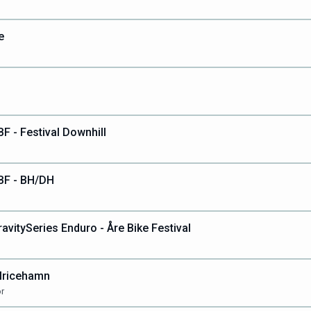
e
F - Festival Downhill
ÅBF - BH/DH
avitySeries Enduro - Åre Bike Festival
Ulricehamn
r