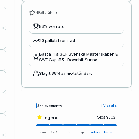
HIGHLIGHTS
53% win rate
20 pallplatser i rad
Bästa: 1:a SCF Svenska Mästerskapen &
SWE Cup #3 - Downhill Sunne
Slagit 88% av motståndare
Achievements
ℹ️ Visa alla
Legend
Sedan 2021
1:a året
2:a året
Erfaren
Expert
Veteran
Legend