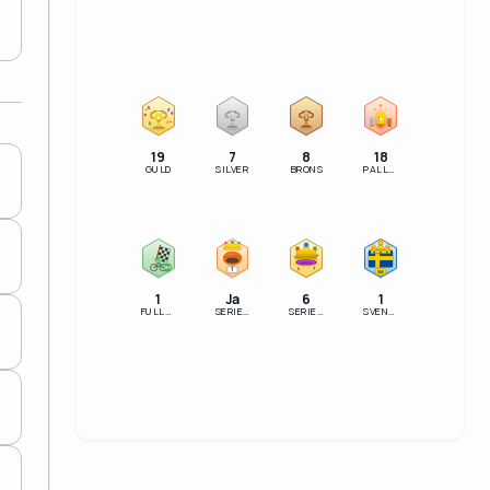
2
3
19
7
8
18
GULD
SILVER
BRONS
PALLSERIE
100%
1
SM
1
Ja
6
1
FULLFÖLJT
SERIELEDARE
SERIESEGRARE
SVENSK MÄSTARE