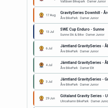
Vallåsen Bikepark · Damer Junior
GravitySeries Downhill - År
17 Aug
Åre BikePark · Damer Junior
SWE Cup Enduro - Sunne
13 Jul
Sunne Ski & Bike · Damer Junior
Jämtland GravitySeries - ÅB
6 Jul
Åre BikePark · Damer Junior
Jämtland GravitySeries - 
4 Jul
Åre BikePark · Damer Elit
Jämtland GravitySeries - Gr
3 Jul
Åre BikePark · Damer Junior
Götaland Gravity Series - 
29 Jun
Ulricehamn BikePark · Damer Junio