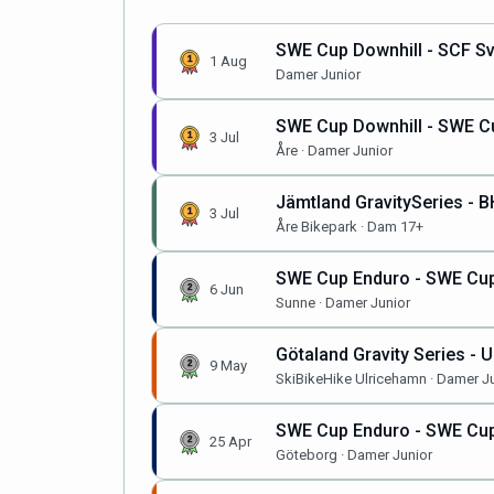
SWE Cup Downhill - SCF S
1 Aug
Damer Junior
SWE Cup Downhill - SWE Cup
3 Jul
Åre · Damer Junior
Jämtland GravitySeries - BH
3 Jul
Åre Bikepark · Dam 17+
SWE Cup Enduro - SWE Cup
6 Jun
Sunne · Damer Junior
Götaland Gravity Series - 
9 May
SkiBikeHike Ulricehamn · Damer J
SWE Cup Enduro - SWE Cup
25 Apr
Göteborg · Damer Junior