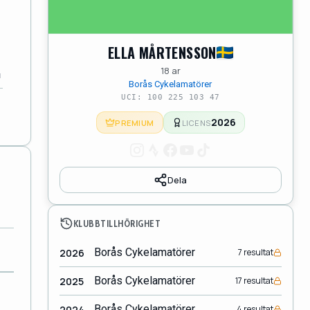
ELLA MÅRTENSSON
18 ar
Borås Cykelamatörer
UCI: 100 225 103 47
2026
PREMIUM
LICENS
Dela
KLUBBTILLHÖRIGHET
Borås Cykelamatörer
2026
7 resultat
Borås Cykelamatörer
2025
17 resultat
Borås Cykelamatörer
2024
4 resultat