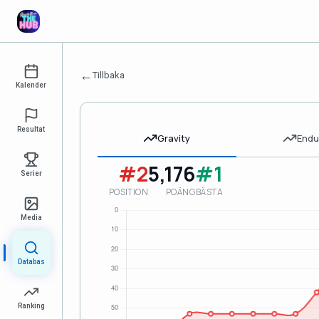
←
Tillbaka
Kalender
Resultat
Gravity
Endu
#2
5,176
#1
Serier
POSITION
POÄNG
BÄSTA
Media
Databas
Ranking