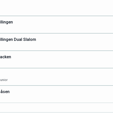
illingen
illingen Dual Slalom
backen
unior
såsen