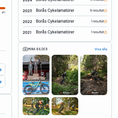
Borås Cykelamatörer
2023
8 resultat
#1
Borås Cykelamatörer
2022
1 resultat
Borås Cykelamatörer
2021
1 resultat
MINA BILDER
Visa alla
0p
0p