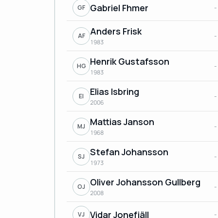
Gabriel Fhmer
-
GF
Anders Frisk
-
AF
1983
Henrik Gustafsson
-
HG
1983
Elias Isbring
-
EI
2006
Mattias Janson
-
MJ
1968
Stefan Johansson
-
SJ
1973
Oliver Johansson Gullberg
-
OJ
2008
Vidar Jonefjäll
-
VJ