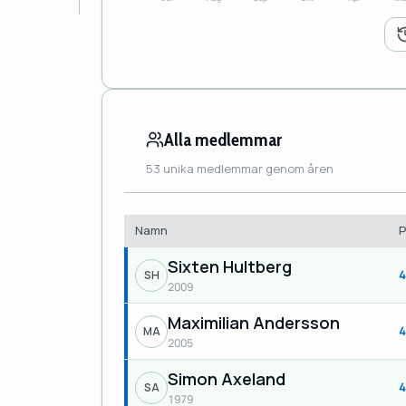
Alla medlemmar
53 unika medlemmar genom åren
Namn
Sixten Hultberg
4
SH
2009
Maximilian Andersson
4
MA
2005
Simon Axeland
4
SA
1979