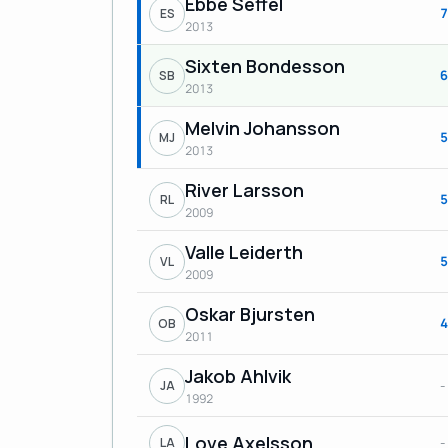
Ebbe Seffel
7
ES
2013
Sixten Bondesson
6
SB
2013
Melvin Johansson
5
MJ
2013
River Larsson
5
RL
2009
Valle Leiderth
5
VL
2009
Oskar Bjursten
4
OB
2011
Jakob Ahlvik
-
JA
1992
Love Axelsson
-
LA