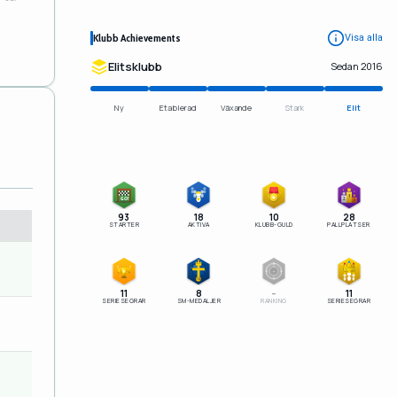
Klubb Achievements
Visa alla
Elitsklubb
Sedan 2016
Ny
Etablerad
Växande
Stark
Elit
1
GO!
2
3
93
18
10
28
STARTER
AKTIVA
KLUBB-GULD
PALLPLATSER
–
SM
11
8
–
11
SERIESEGRAR
SM-MEDALJER
RANKING
SERIESEGRAR