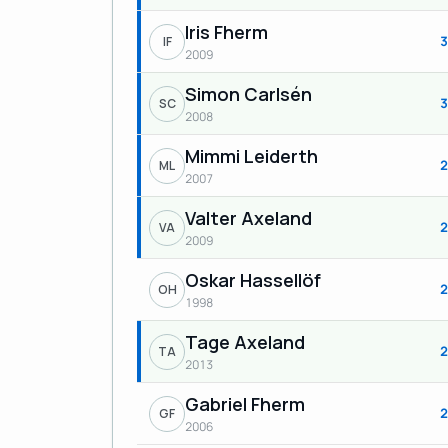
Iris Fherm
3
IF
2009
Simon Carlsén
3
SC
2008
Mimmi Leiderth
2
ML
2007
Valter Axeland
2
VA
2009
Oskar Hassellöf
2
OH
1998
Tage Axeland
2
TA
2013
Gabriel Fherm
2
GF
2006