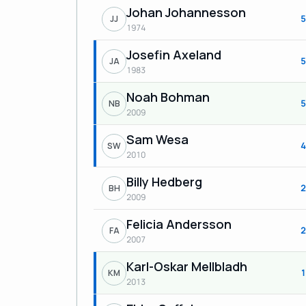
Johan Johannesson
5
JJ
1974
Josefin Axeland
5
JA
1983
Noah Bohman
5
NB
2009
Sam Wesa
4
SW
2010
Billy Hedberg
2
BH
2009
Felicia Andersson
2
FA
2007
Karl-Oskar Mellbladh
1
KM
2013