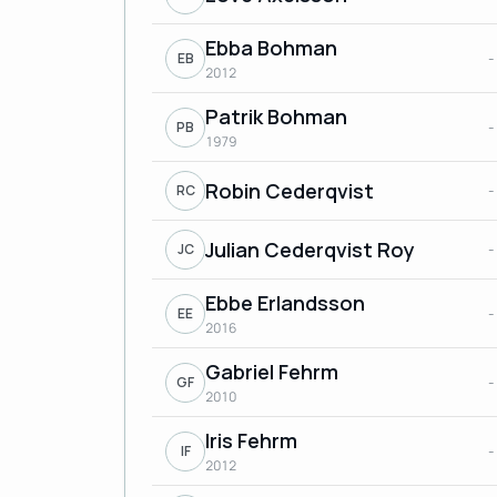
Ebba Bohman
-
EB
2012
Patrik Bohman
-
PB
1979
Robin Cederqvist
-
RC
Julian Cederqvist Roy
-
JC
Ebbe Erlandsson
-
EE
2016
Gabriel Fehrm
-
GF
2010
Iris Fehrm
-
IF
2012