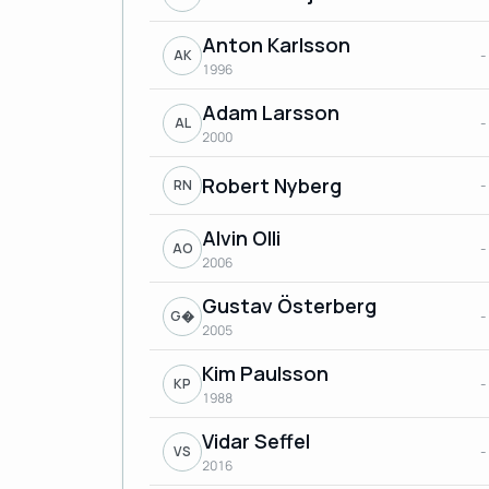
Anton Karlsson
-
AK
1996
Adam Larsson
-
AL
2000
Robert Nyberg
-
RN
Alvin Olli
-
AO
2006
Gustav Österberg
-
G�
2005
Kim Paulsson
-
KP
1988
Vidar Seffel
-
VS
2016