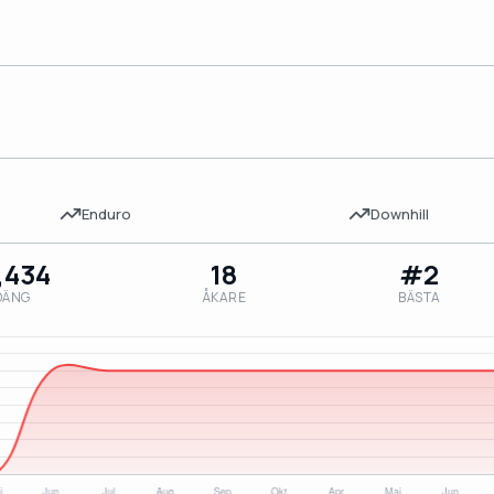
Enduro
Downhill
,434
18
#2
OÄNG
ÅKARE
BÄSTA