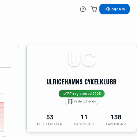
Logga in
UC
ULRICEHAMNS CYKELKLUBB
RF-registrerad 2025
Västergötlands
53
11
138
MEDLEMMAR
SÄSONGER
TÄVLINGAR