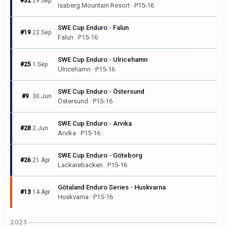
#32
29 Sep
Isaberg Mountain Resort · P15-16
SWE Cup Enduro - Falun
#19
22 Sep
Falun · P15-16
SWE Cup Enduro - Ulricehamn
#25
1 Sep
Ulricehamn · P15-16
SWE Cup Enduro - Östersund
#9
30 Jun
Östersund · P15-16
SWE Cup Enduro - Arvika
#28
2 Jun
Arvika · P15-16
SWE Cup Enduro - Göteborg
#26
21 Apr
Lackarebacken · P15-16
Götaland Enduro Series - Huskvarna
#13
14 Apr
Huskvarna · P15-16
2023