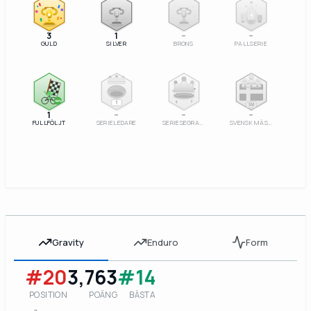
2
3
3
1
–
–
GULD
SILVER
BRONS
PALLSERIE
100%
1
SM
1
–
–
–
FULLFÖLJT
SERIELEDARE
SERIESEGRARE
SVENSK MÄSTARE
Gravity
Enduro
Form
#20
3,763
#14
POSITION
POÄNG
BÄSTA