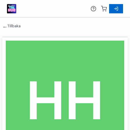
←
Tillbaka