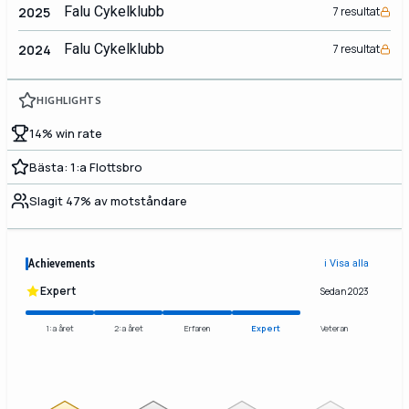
Falu Cykelklubb
2025
7 resultat
Falu Cykelklubb
2024
7 resultat
HIGHLIGHTS
14% win rate
Bästa: 1:a Flottsbro
Slagit 47% av motståndare
Achievements
ℹ️ Visa alla
Expert
Sedan 2023
1:a året
2:a året
Erfaren
Expert
Veteran