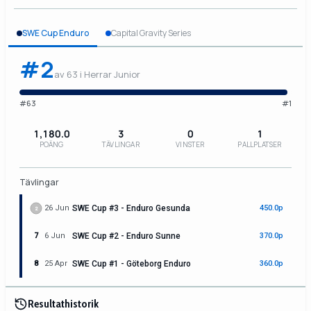
SWE Cup Enduro
Capital Gravity Series
#2
av 63 i Herrar Junior
#63
#1
1,180.0
3
0
1
POÄNG
TÄVLINGAR
VINSTER
PALLPLATSER
Tävlingar
26 Jun
SWE Cup #3 - Enduro Gesunda
450.0p
2
7
6 Jun
SWE Cup #2 - Enduro Sunne
370.0p
8
25 Apr
SWE Cup #1 - Göteborg Enduro
360.0p
Resultathistorik