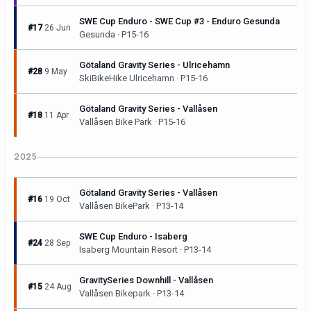
SWE Cup Enduro - SWE Cup #3 - Enduro Gesunda
#17
26 Jun
Gesunda · P15-16
Götaland Gravity Series - Ulricehamn
#28
9 May
SkiBikeHike Ulricehamn · P15-16
Götaland Gravity Series - Vallåsen
#18
11 Apr
Vallåsen Bike Park · P15-16
2025
Götaland Gravity Series - Vallåsen
#16
19 Oct
Vallåsen BikePark · P13-14
SWE Cup Enduro - Isaberg
#24
28 Sep
Isaberg Mountain Resort · P13-14
GravitySeries Downhill - Vallåsen
#15
24 Aug
Vallåsen Bikepark · P13-14