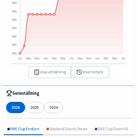
Visa uträkning
Visa historik
Serieställning
2026
2025
2024
SWE Cup Enduro
Götaland Gravity Series
SWE Cup Downhill