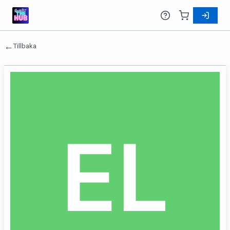
←
Tillbaka