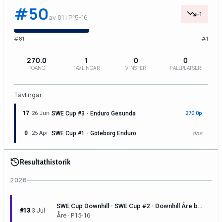
#50
-1
av 81 i P15-16
#81
#1
270.0
1
0
0
POÄNG
TÄVLINGAR
VINSTER
PALLPLATSER
Tävlingar
17
26 Jun
SWE Cup #3 - Enduro Gesunda
270.0p
0
25 Apr
SWE Cup #1 - Göteborg Enduro
dns
Resultathistorik
2026
SWE Cup Downhill - SWE Cup #2 - Downhill Åre by Pirelli
#13
3 Jul
Åre · P15-16