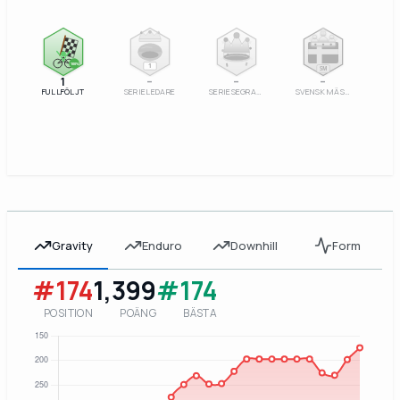
100%
1
SM
1
–
–
–
FULLFÖLJT
SERIELEDARE
SERIESEGRARE
SVENSK MÄSTARE
Gravity
Enduro
Downhill
Form
#174
1,399
#174
POSITION
POÄNG
BÄSTA