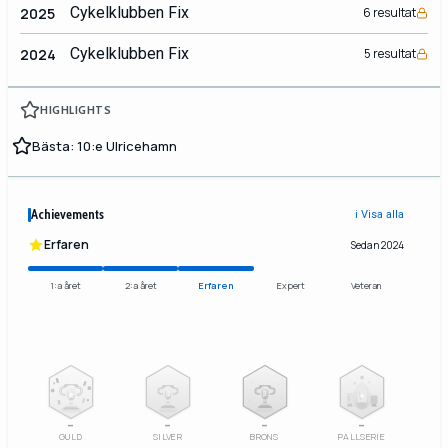
Cykelklubben Fix
2025
6 resultat
Cykelklubben Fix
2024
5 resultat
HIGHLIGHTS
Bästa: 10:e Ulricehamn
Achievements
ℹ️ Visa alla
Erfaren
Sedan 2024
1:a året
2:a året
Erfaren
Expert
Veteran
2
3
–
–
–
–
GULD
SILVER
BRONS
PALLSERIE