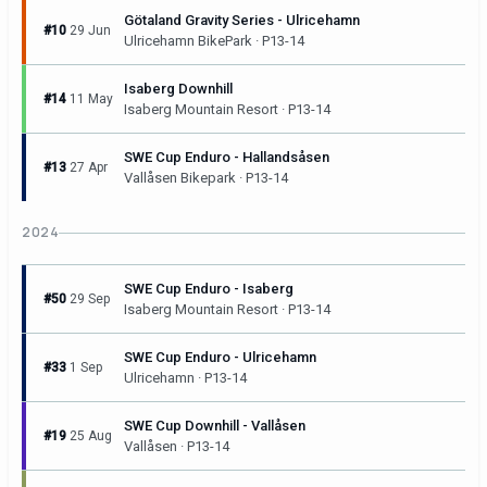
Götaland Gravity Series - Ulricehamn
#10
29 Jun
Ulricehamn BikePark · P13-14
Isaberg Downhill
#14
11 May
Isaberg Mountain Resort · P13-14
SWE Cup Enduro - Hallandsåsen
#13
27 Apr
Vallåsen Bikepark · P13-14
2024
SWE Cup Enduro - Isaberg
#50
29 Sep
Isaberg Mountain Resort · P13-14
SWE Cup Enduro - Ulricehamn
#33
1 Sep
Ulricehamn · P13-14
SWE Cup Downhill - Vallåsen
#19
25 Aug
Vallåsen · P13-14