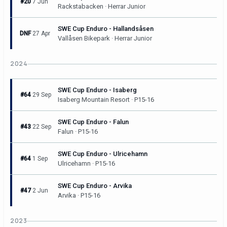
#20
7 Jun
Rackstabacken · Herrar Junior
SWE Cup Enduro - Hallandsåsen
DNF
27 Apr
Vallåsen Bikepark · Herrar Junior
2024
SWE Cup Enduro - Isaberg
#64
29 Sep
Isaberg Mountain Resort · P15-16
SWE Cup Enduro - Falun
#43
22 Sep
Falun · P15-16
SWE Cup Enduro - Ulricehamn
#64
1 Sep
Ulricehamn · P15-16
SWE Cup Enduro - Arvika
#47
2 Jun
Arvika · P15-16
2023