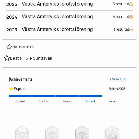
Västra Ämterviks Idrottsförening
2025
6 resultat
Västra Ämterviks Idrottsförening
2024
4 resultat
Västra Ämterviks Idrottsförening
2023
1 resultat
HIGHLIGHTS
Bästa: 15:e Sundsvall
Achievements
ℹ️ Visa alla
Expert
Sedan 2023
1:a året
2:a året
Erfaren
Expert
Veteran
2
3