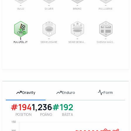
–
–
–
–
GULD
SILVER
BRONS
PALLSERIE
100%
1
SM
1
–
–
–
FULLFÖLJT
SERIELEDARE
SERIESEGRARE
SVENSK MÄSTARE
Gravity
Enduro
Form
#194
1,236
#192
POSITION
POÄNG
BÄSTA