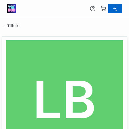
←
Tillbaka