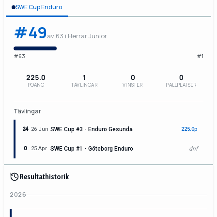
SWE Cup Enduro
#49
av 63 i Herrar Junior
#63
#1
225.0
1
0
0
POÄNG
TÄVLINGAR
VINSTER
PALLPLATSER
Tävlingar
24
26 Jun
SWE Cup #3 - Enduro Gesunda
225.0p
0
25 Apr
SWE Cup #1 - Göteborg Enduro
dnf
Resultathistorik
2026