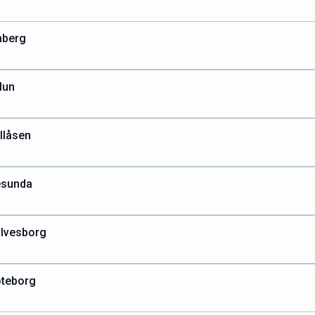
aberg
lun
llåsen
esunda
ölvesborg
öteborg