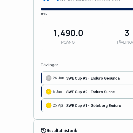
#13
1,490.0
3
POÄNG
TÄVLING
Tävlingar
SWE Cup #3 - Enduro Gesunda
26 Jun
2
SWE Cup #2 - Enduro Sunne
6 Jun
1
SWE Cup #1 - Göteborg Enduro
25 Apr
1
Resultathistorik