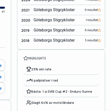
Göteborgs Stigcyklister
2021
6 resultat
#1
Göteborgs Stigcyklister
2020
1 resultat
Göteborgs Stigcyklister
2019
6 resultat
Göteborgs Stigcyklister
2018
5 resultat
HIGHLIGHTS
0p
23% win rate
0p
6 pallplatser i rad
0p
Bästa: 1:a SWE Cup #2 - Enduro Sunne
Slagit 64% av motståndare