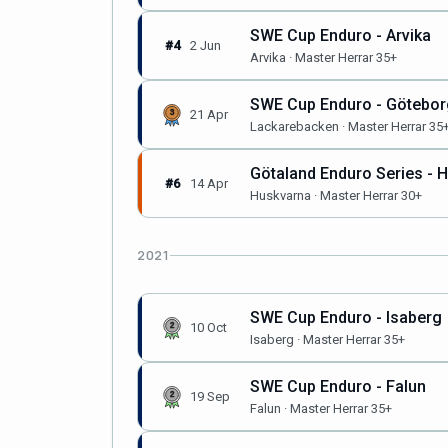
SWE Cup Enduro - Arvika
#4
2 Jun
Arvika · Master Herrar 35+
SWE Cup Enduro - Götebor
21 Apr
Lackarebacken · Master Herrar 35
Götaland Enduro Series - 
#6
14 Apr
Huskvarna · Master Herrar 30+
2021
SWE Cup Enduro - Isaberg
10 Oct
Isaberg · Master Herrar 35+
SWE Cup Enduro - Falun
19 Sep
Falun · Master Herrar 35+