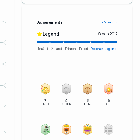
Achievements
ℹ️ Visa alla
Legend
Sedan 2017
1:a året
2:a året
Erfaren
Expert
Veteran
Legend
2
3
7
4
3
6
GULD
SILVER
BRONS
PALLSERIE
100%
1
SM