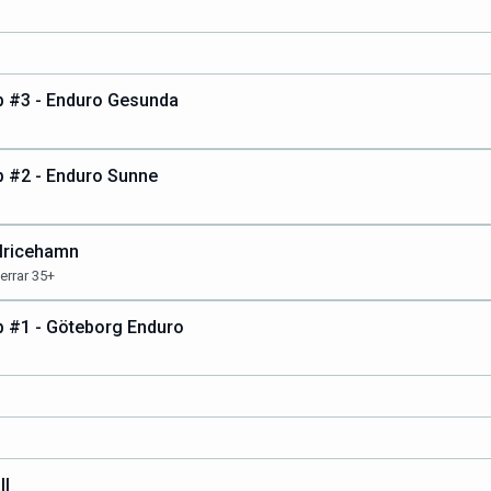
 #3 - Enduro Gesunda
 #2 - Enduro Sunne
Ulricehamn
errar 35+
 #1 - Göteborg Enduro
ll