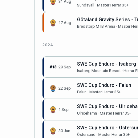
31 Aug
Sundsvall · Master Herrar 35+
Götaland Gravity Series - 
17 Aug
Bredstorp MTB Arena · Master Her
2024
SWE Cup Enduro - Isaberg
#13
29 Sep
Isaberg Mountain Resort · Herrar El
SWE Cup Enduro - Falun
22 Sep
Falun · Master Herrar 35+
SWE Cup Enduro - Ulriceh
1 Sep
Ulricehamn · Master Herrar 35+
SWE Cup Enduro - Östersu
30 Jun
Östersund · Master Herrar 35+