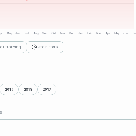
sa uträkning
Visa historik
2019
2018
2017
s