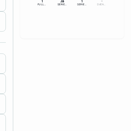
1
Ja
1
–
FULLFÖLJT
SERIELEDARE
SERIESEGRARE
SVENSK MÄSTARE