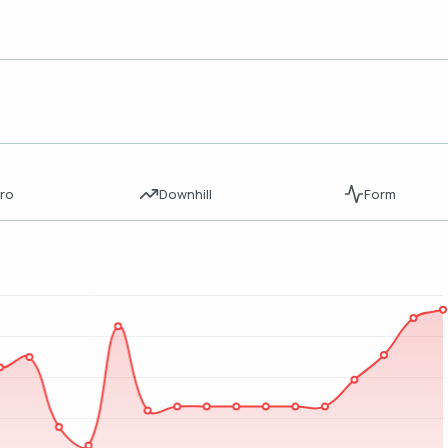
ro
Downhill
Form