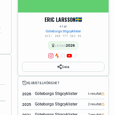
ERIC LARSSON
41 ar
Göteborgs Stigcyklister
UCI: 100 777 562 91
2026
LICENS
Dela
KLUBBTILLHÖRIGHET
Göteborgs Stigcyklister
2026
4 resultat
Göteborgs Stigcyklister
2025
2 resultat
Göteborgs Stigcyklister
2024
7 resultat