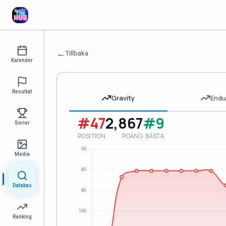
←
Tillbaka
Kalender
Resultat
Gravity
Endu
#47
2,867
#9
Serier
POSITION
POÄNG
BÄSTA
Media
Databas
Ranking