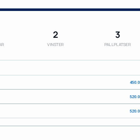
2
3
AR
VINSTER
PALLPLATSER
450.
520.
520.