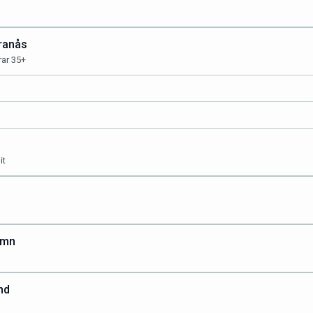
Tranås
rar 35+
it
amn
nd