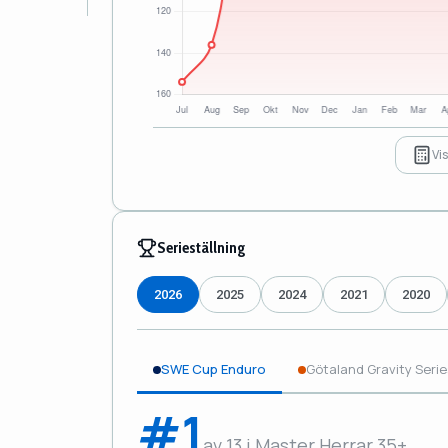
Vi
Serieställning
2026
2025
2024
2021
2020
SWE Cup Enduro
Götaland Gravity Serie
#1
av 13 i Master Herrar 35+