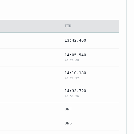
TID
13:42.460
14:05.540
+0:23.08
14:10.180
+0:27.72
14:33.720
+0:51.26
DNF
DNS