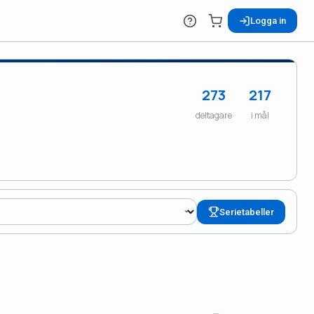
Logga in
273
217
deltagare
i mål
Serietabeller