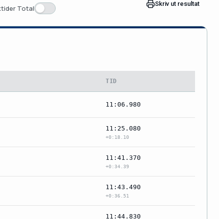
Skriv ut resultat
tider Total
TID
11:06.980
11:25.080
+0:18.10
11:41.370
+0:34.39
11:43.490
+0:36.51
11:44.830