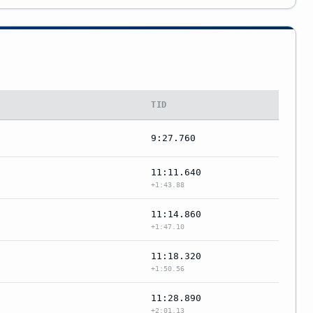
TID
9:27.760
11:11.640
+1:43.88
11:14.860
+1:47.10
11:18.320
+1:50.56
11:28.890
+2:01.13