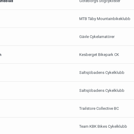
undblad
Göteborgs Stigcyklister
MTB Täby Mountainbikeklubb
Gävle Cykelamatörer
n
Kesberget Bikepark CK
Saltsjöbadens Cykelklubb
Saltsjöbadens Cykelklubb
Trailstore Collective BC
Team KBK Bikes Cykelklubb