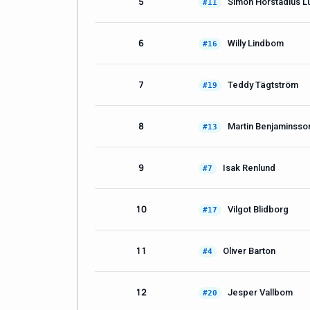
5
Simon Hörstadius L
#11
6
Willy Lindbom
#16
7
Teddy Tägtström
#19
8
Martin Benjaminsso
#13
9
Isak Renlund
#7
10
Vilgot Blidborg
#17
11
Oliver Barton
#4
12
Jesper Vallbom
#20