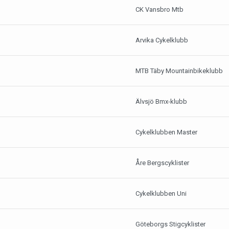
CK Vansbro Mtb
Arvika Cykelklubb
MTB Täby Mountainbikeklubb
Älvsjö Bmx-klubb
Cykelklubben Master
Åre Bergscyklister
Cykelklubben Uni
Göteborgs Stigcyklister