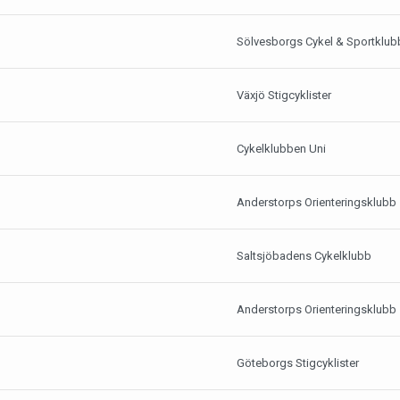
Sölvesborgs Cykel & Sportklub
Växjö Stigcyklister
Cykelklubben Uni
Anderstorps Orienteringsklubb
Saltsjöbadens Cykelklubb
Anderstorps Orienteringsklubb
Göteborgs Stigcyklister