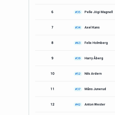
6
Pelle Jögi Magnell
#35
7
Axel Kans
#34
8
Felix Holmberg
#63
9
Harry Åberg
#39
10
Nils Ardern
#52
11
Måns Junerud
#37
12
Anton Wester
#42