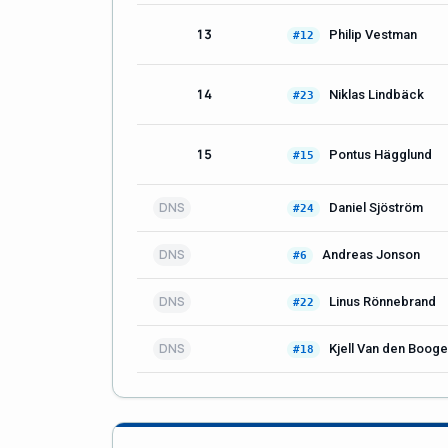
13
Philip Vestman
#12
14
Niklas Lindbäck
#23
15
Pontus Hägglund
#15
DNS
Daniel Sjöström
#24
DNS
Andreas Jonson
#6
DNS
Linus Rönnebrand
#22
DNS
Kjell Van den Booge
#18