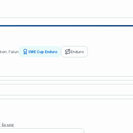
iken, Falun
Enduro
SWE Cup Enduro
 ÅKARE