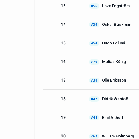
13
Love Engström
#56
14
Oskar Bäckman
#36
15
Hugo Edlund
#54
16
Moltas König
#70
17
Olle Eriksson
#38
18
Didrik Westöö
#47
19
Emil Atthoff
#44
20
William Holmberg
#62