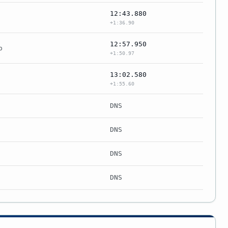
12:43.880
+1:36.90
12:57.950
b
+1:50.97
13:02.580
+1:55.60
DNS
DNS
DNS
DNS