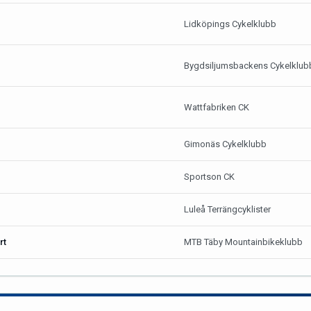
Lidköpings Cykelklubb
Bygdsiljumsbackens Cykelklub
Wattfabriken CK
Gimonäs Cykelklubb
Sportson CK
Luleå Terrängcyklister
rt
MTB Täby Mountainbikeklubb