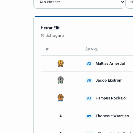
Herrar Elit
19 deltagare
#
ÅKARE
Mattias Arnerdal
#2
Jacob Ekström
#8
Hampus Rocksjö
#3
4
Thorwout Warntjes
#9