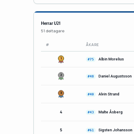
Herrar U21
51 deltagare
#
ÅKARE
Albin Morelius
#75
Daniel Augustsson
#48
Alvin Strand
#40
4
Malte Åsberg
#43
5
Sigsten Johansson
#61