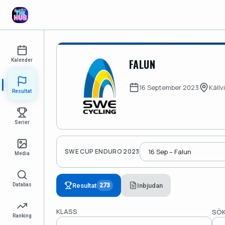
FALUN
Kalender
16 September 2023
Källv
Resultat
Serier
SWE CUP ENDURO 2023
Media
Resultat
Inbjudan
Databas
273
KLASS
SÖK
Ranking