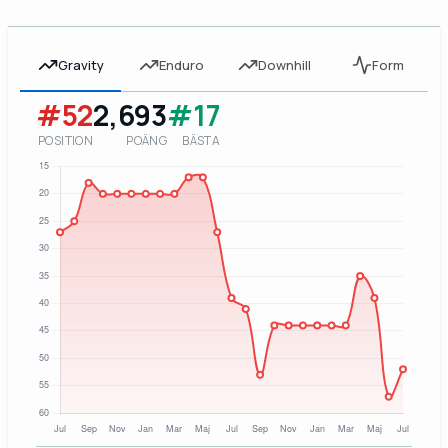
Gravity
Enduro
Downhill
Form
#52
2,693
#17
POSITION
POÄNG
BÄSTA