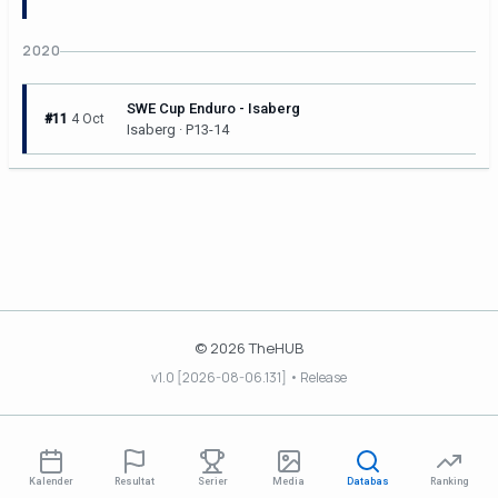
2020
SWE Cup Enduro - Isaberg
#11
4 Oct
Isaberg · P13-14
© 2026 TheHUB
v1.0 [2026-08-06.131] • Release
Kalender
Resultat
Serier
Media
Databas
Ranking