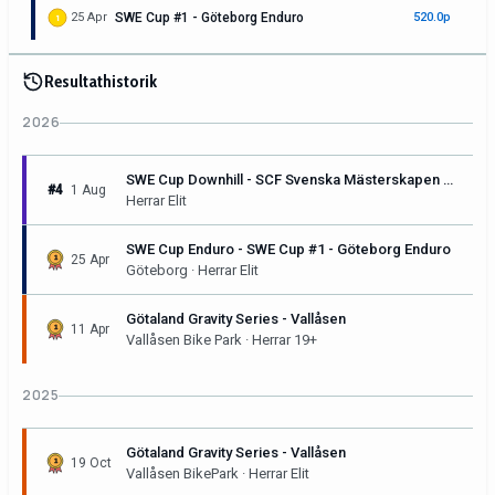
25 Apr
SWE Cup #1 - Göteborg Enduro
520.0p
1
Resultathistorik
2026
SWE Cup Downhill - SCF Svenska Mästerskapen & SWE Cup #3 - Downhill Sunne
#4
1 Aug
Herrar Elit
SWE Cup Enduro - SWE Cup #1 - Göteborg Enduro
25 Apr
Göteborg · Herrar Elit
Götaland Gravity Series - Vallåsen
11 Apr
Vallåsen Bike Park · Herrar 19+
2025
Götaland Gravity Series - Vallåsen
19 Oct
Vallåsen BikePark · Herrar Elit