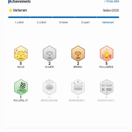
Achievements
ℹ️ Visa alla
Veteran
Sedan 2020
1:a året
2:a året
Erfaren
Expert
Veteran
2
3
5
2
2
5
GULD
SILVER
BRONS
PALLSERIE
100%
1
SM
1
–
–
–
FULLFÖLJT
SERIELEDARE
SERIESEGRARE
SVENSK MÄSTARE