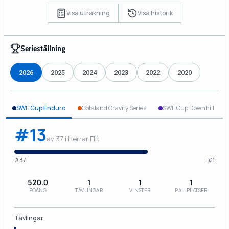
Visa uträkning
Visa historik
Serieställning
2026
2025
2024
2023
2022
2020
SWE Cup Enduro
Götaland Gravity Series
SWE Cup Downhill
#13
av 37 i Herrar Elit
#37
#1
520.0
1
1
1
POÄNG
TÄVLINGAR
VINSTER
PALLPLATSER
Tävlingar