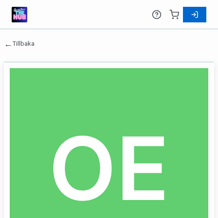
←
Tillbaka