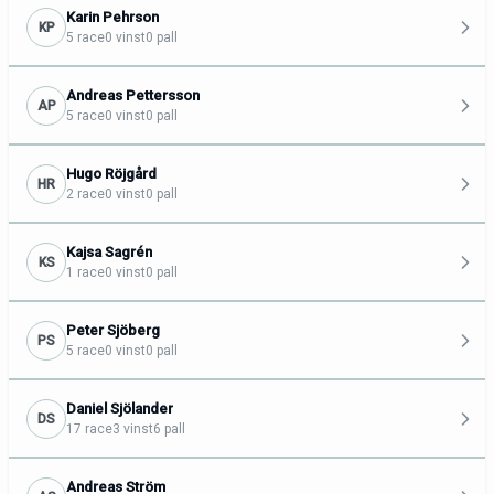
Karin Pehrson
KP
5 race
0 vinst
0 pall
Andreas Pettersson
AP
5 race
0 vinst
0 pall
Hugo Röjgård
HR
2 race
0 vinst
0 pall
Kajsa Sagrén
KS
1 race
0 vinst
0 pall
Peter Sjöberg
PS
5 race
0 vinst
0 pall
Daniel Sjölander
DS
17 race
3 vinst
6 pall
Andreas Ström