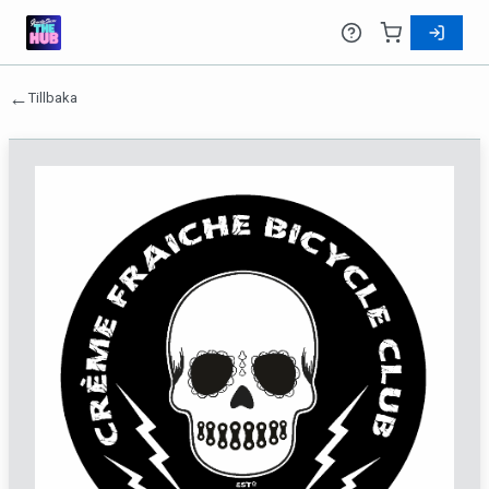
←
Tillbaka