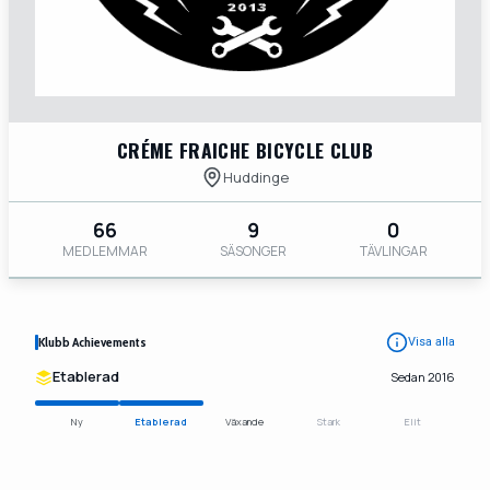
CRÉME FRAICHE BICYCLE CLUB
Huddinge
66
9
0
MEDLEMMAR
SÄSONGER
TÄVLINGAR
Klubb Achievements
Visa alla
Etablerad
Sedan 2016
Ny
Etablerad
Växande
Stark
Elit