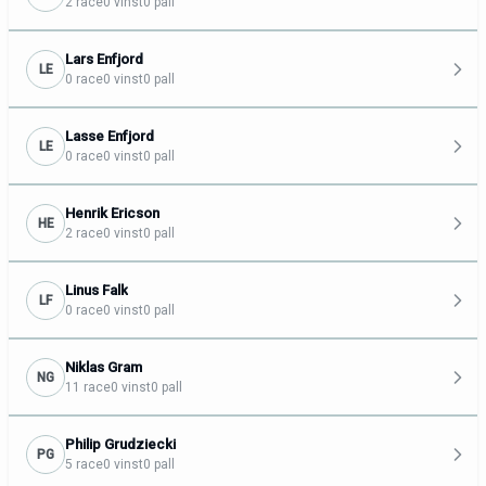
2 race
0 vinst
0 pall
Lars Enfjord
LE
0 race
0 vinst
0 pall
Lasse Enfjord
LE
0 race
0 vinst
0 pall
Henrik Ericson
HE
2 race
0 vinst
0 pall
Linus Falk
LF
0 race
0 vinst
0 pall
Niklas Gram
NG
11 race
0 vinst
0 pall
Philip Grudziecki
PG
5 race
0 vinst
0 pall