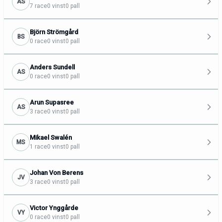
AS
7 race
0 vinst
0 pall
Björn Strömgård
BS
0 race
0 vinst
0 pall
Anders Sundell
AS
0 race
0 vinst
0 pall
Arun Supasree
AS
3 race
0 vinst
0 pall
Mikael Swalén
MS
1 race
0 vinst
0 pall
Johan Von Berens
JV
3 race
0 vinst
0 pall
Victor Ynggårde
VY
0 race
0 vinst
0 pall