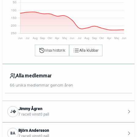
Visa historik
Alla klubbar
Alla medlemmar
66 unika medlemmar genom åren
Jimmy Ågren
J�
7 race
0 vinst
0 pall
Björn Andersson
BA
2 race
0 vinst
0 pall