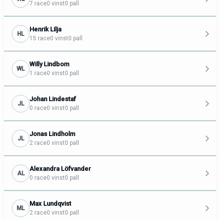
7 race
0 vinst
0 pall
Henrik Lilja
HL
15 race
0 vinst
0 pall
Willy Lindbom
WL
1 race
0 vinst
0 pall
Johan Lindestaf
JL
0 race
0 vinst
0 pall
Jonas Lindholm
JL
2 race
0 vinst
0 pall
Alexandra Löfvander
AL
0 race
0 vinst
0 pall
Max Lundqvist
ML
2 race
0 vinst
0 pall