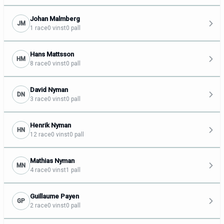
Johan Malmberg
JM
1 race
0 vinst
0 pall
Hans Mattsson
HM
8 race
0 vinst
0 pall
David Nyman
DN
3 race
0 vinst
0 pall
Henrik Nyman
HN
12 race
0 vinst
0 pall
Mathias Nyman
MN
4 race
0 vinst
1 pall
Guillaume Payen
GP
2 race
0 vinst
0 pall