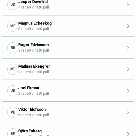
Jesper Davelind
JD
4 race
0 vinst
0 pall
Magnus Eckeskog
ME
0 race
0 vinst
0 pall
Roger Edvinsson
RE
3 race
0 vinst
0 pall
Mathias Ekengren
ME
1 race
0 vinst
0 pall
Joel Ekman
JE
2 race
0 vinst
0 pall
Viktor Elofsson
VE
6 race
0 vinst
0 pall
Björn Enberg
BE