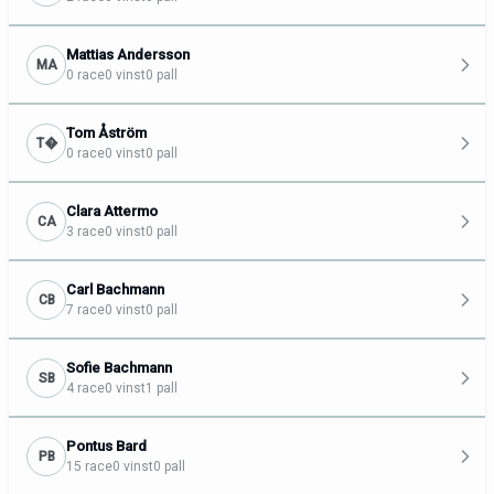
Mattias Andersson
MA
0 race
0 vinst
0 pall
Tom Åström
T�
0 race
0 vinst
0 pall
Clara Attermo
CA
3 race
0 vinst
0 pall
Carl Bachmann
CB
7 race
0 vinst
0 pall
Sofie Bachmann
SB
4 race
0 vinst
1 pall
Pontus Bard
PB
15 race
0 vinst
0 pall