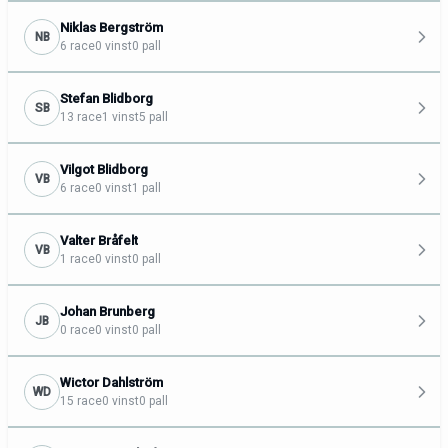
Niklas Bergström
NB
6 race
0 vinst
0 pall
Stefan Blidborg
SB
13 race
1 vinst
5 pall
Vilgot Blidborg
VB
6 race
0 vinst
1 pall
Valter Bråfelt
VB
1 race
0 vinst
0 pall
Johan Brunberg
JB
0 race
0 vinst
0 pall
Wictor Dahlström
WD
15 race
0 vinst
0 pall