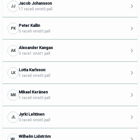
Jacob Johansson
JJ
17 race
0 vinst
0 pall
Peter Kallin
PK
5 race
0 vinst
0 pall
Alexander Kangas
AK
3 race
1 vinst
1 pall
Lotta Karlsson
LK
1 race
0 vinst
0 pall
Mikael Keränen
MK
1 race
0 vinst
0 pall
Jyrki Lehtinen
JL
3 race
0 vinst
0 pall
Wilhelm Lidström
WL