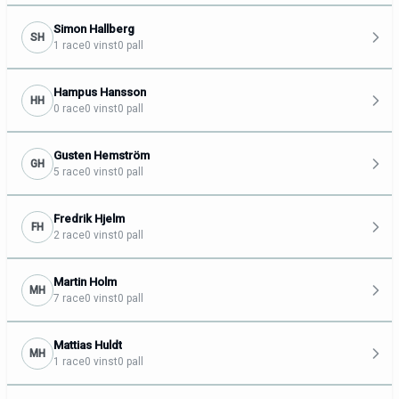
Simon Hallberg
SH
1 race
0 vinst
0 pall
Hampus Hansson
HH
0 race
0 vinst
0 pall
Gusten Hemström
GH
5 race
0 vinst
0 pall
Fredrik Hjelm
FH
2 race
0 vinst
0 pall
Martin Holm
MH
7 race
0 vinst
0 pall
Mattias Huldt
MH
1 race
0 vinst
0 pall