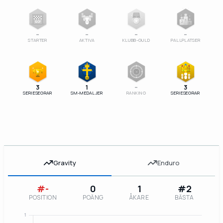
1
GO!
2
3
–
–
–
–
STARTER
AKTIVA
KLUBB-GULD
PALLPLATSER
–
SM
3
1
–
3
SERIESEGRAR
SM-MEDALJER
RANKING
SERIESEGRAR
Gravity
Enduro
#-
0
1
#2
POSITION
POÄNG
ÅKARE
BÄSTA