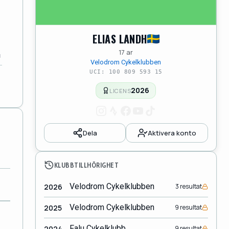
ELIAS LANDH
17 ar
Velodrom Cykelklubben
UCI: 100 809 593 15
2026
LICENS
Dela
Aktivera konto
KLUBBTILLHÖRIGHET
Velodrom Cykelklubben
2026
3 resultat
Velodrom Cykelklubben
2025
9 resultat
Falu Cykelklubb
2024
9 resultat