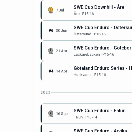
SWE Cup Downhill - Åre
7 Jul
Åre · P15-16
SWE Cup Enduro - Östersu
#6
30 Jun
Östersund · P15-16
SWE Cup Enduro - Götebor
21 Apr
Lackarebacken · P15-16
Götaland Enduro Series - 
#4
14 Apr
Huskvarna · P15-16
2023
SWE Cup Enduro - Falun
16 Sep
Falun · P13-14
SWE Cup Enduro - Arvika