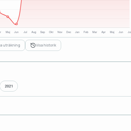
sa uträkning
Visa historik
2021