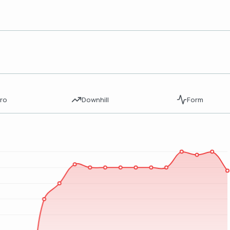
ro
Downhill
Form