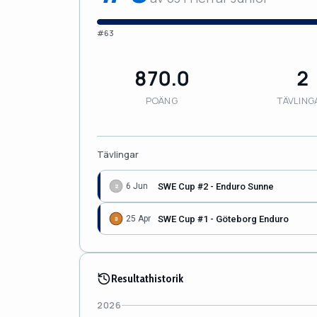
#63
870.0
2
POÄNG
TÄVLING
Tävlingar
SWE Cup #2 - Enduro Sunne
6 Jun
2
SWE Cup #1 - Göteborg Enduro
25 Apr
3
Resultathistorik
2026