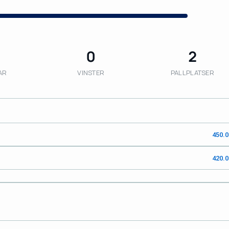
0
2
AR
VINSTER
PALLPLATSER
450.
420.