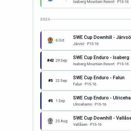
Isaberg Mountain Resort · P15-16
2024
SWE Cup Downhill - Järvsö
6 Oct
Järvsö · P15-16
SWE Cup Enduro - Isaberg
#42
29 Sep
Isaberg Mountain Resort · P15-16
SWE Cup Enduro - Falun
#5
22 Sep
Falun · P15-16
SWE Cup Enduro - Ulriceh
#5
1 Sep
Ulricehamn · P15-16
SWE Cup Downhill - Vallås
25 Aug
Vallåsen · P15-16