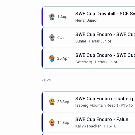
SWE Cup Downhill - SCF S
1 Aug
Herrar Junior
SWE Cup Enduro - SWE Cup
6 Jun
Sunne · Herrar Junior
SWE Cup Enduro - SWE Cup
25 Apr
Göteborg · Herrar Junior
2025
SWE Cup Enduro - Isaberg
28 Sep
Isaberg Mountain Resort · P15-16
SWE Cup Enduro - Falun
14 Sep
Källviksbacken · P15-16