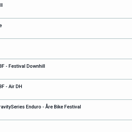
ll
e
F - Festival Downhill
BF - Air DH
avitySeries Enduro - Åre Bike Festival