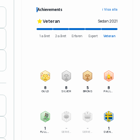
Achievements
ℹ️ Visa alla
Veteran
Sedan 2021
1:a året
2:a året
Erfaren
Expert
Veteran
2
3
8
8
5
8
GULD
SILVER
BRONS
PALLSERIE
100%
1
SM
1
–
–
1
FULLFÖLJT
SERIELEDARE
SERIESEGRARE
SVENSK MÄSTARE