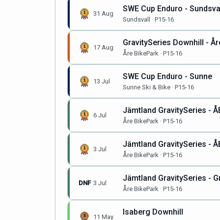
SWE Cup Enduro - Sundsva
31 Aug
Sundsvall · P15-16
GravitySeries Downhill - År
17 Aug
Åre BikePark · P15-16
SWE Cup Enduro - Sunne
13 Jul
Sunne Ski & Bike · P15-16
Jämtland GravitySeries - ÅB
6 Jul
Åre BikePark · P15-16
Jämtland GravitySeries - Å
3 Jul
Åre BikePark · P15-16
Jämtland GravitySeries - Gr
DNF
3 Jul
Åre BikePark · P15-16
Isaberg Downhill
11 May