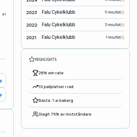
Falu Cykelklubb
2023
5 resultat
#1
Falu Cykelklubb
2022
3 resultat
Falu Cykelklubb
2021
1 resultat
HIGHLIGHTS
28% win rate
0p
10 pallplatser i rad
0p
Bästa: 1:a Isaberg
Slagit 79% av motståndare