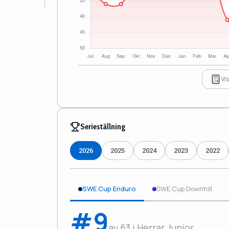
Vi
Serieställning
2026
2025
2024
2023
2022
SWE Cup Enduro
SWE Cup Downhill
#9
av 63 i Herrar Junior