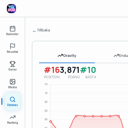
←
Tillbaka
Kalender
Resultat
Gravity
Endu
#16
3,871
#10
Serier
POSITION
POÄNG
BÄSTA
Media
Databas
Ranking