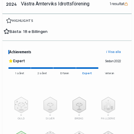
Västra Ämterviks Idrottsförening
2024
1 resultat
HIGHLIGHTS
Bästa: 18:e Billingen
Achievements
ℹ️ Visa alla
Expert
Sedan 2022
1:a året
2:a året
Erfaren
Expert
Veteran
2
3
–
–
–
–
GULD
SILVER
BRONS
PALLSERIE