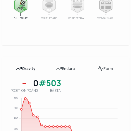
100%
1
SM
1
–
–
–
FULLFÖLJT
SERIELEDARE
SERIESEGRARE
SVENSK MÄSTARE
Gravity
Enduro
Form
–
0
#503
POSITION
POÄNG
BÄSTA