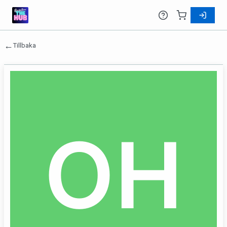
←
Tillbaka