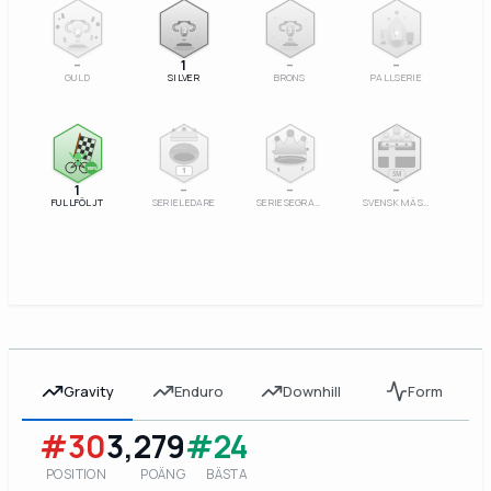
2
3
–
1
–
–
GULD
SILVER
BRONS
PALLSERIE
100%
1
SM
1
–
–
–
FULLFÖLJT
SERIELEDARE
SERIESEGRARE
SVENSK MÄSTARE
Gravity
Enduro
Downhill
Form
#30
3,279
#24
POSITION
POÄNG
BÄSTA