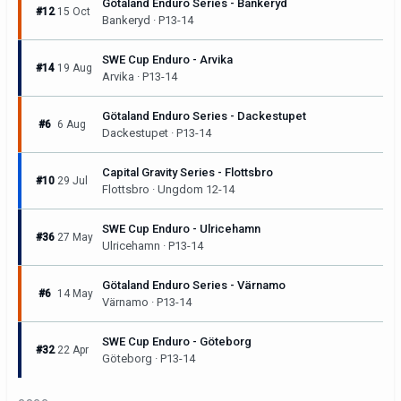
Götaland Enduro Series - Bankeryd
#12
15 Oct
Bankeryd · P13-14
SWE Cup Enduro - Arvika
#14
19 Aug
Arvika · P13-14
Götaland Enduro Series - Dackestupet
#6
6 Aug
Dackestupet · P13-14
Capital Gravity Series - Flottsbro
#10
29 Jul
Flottsbro · Ungdom 12-14
SWE Cup Enduro - Ulricehamn
#36
27 May
Ulricehamn · P13-14
Götaland Enduro Series - Värnamo
#6
14 May
Värnamo · P13-14
SWE Cup Enduro - Göteborg
#32
22 Apr
Göteborg · P13-14