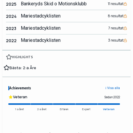
Bankeryds Skid o Motionsklubb
2025
11 resultat
Mariestadcyklisten
2024
8 resultat
Mariestadcyklisten
2023
7 resultat
Mariestadcyklisten
2022
3 resultat
HIGHLIGHTS
Bästa: 2:a Åre
Achievements
ℹ️ Visa alla
Veteran
Sedan 2022
1:a året
2:a året
Erfaren
Expert
Veteran