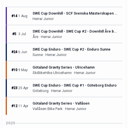
SWE Cup Downhill - SCF Svenska Mästerskapen & SWE Cup #3 - Downhill Sunne
#14
1 Aug
Herrar Junior
SWE Cup Downhill - SWE Cup #2 - Downhill Åre by Pirelli
#5
3 Jul
Åre · Herrar Junior
SWE Cup Enduro - SWE Cup #2 - Enduro Sunne
#24
6 Jun
Sunne · Herrar Junior
Götaland Gravity Series - Ulricehamn
#10
9 May
SkiBikeHike Ulricehamn · Herrar Junior
SWE Cup Enduro - SWE Cup #1 - Göteborg Enduro
#23
25 Apr
Göteborg · Herrar Junior
Götaland Gravity Series - Vallåsen
#12
11 Apr
Vallåsen Bike Park · Herrar Junior
2025