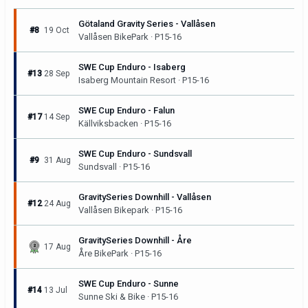
Götaland Gravity Series - Vallåsen
#8
19 Oct
Vallåsen BikePark · P15-16
SWE Cup Enduro - Isaberg
#13
28 Sep
Isaberg Mountain Resort · P15-16
SWE Cup Enduro - Falun
#17
14 Sep
Källviksbacken · P15-16
SWE Cup Enduro - Sundsvall
#9
31 Aug
Sundsvall · P15-16
GravitySeries Downhill - Vallåsen
#12
24 Aug
Vallåsen Bikepark · P15-16
GravitySeries Downhill - Åre
17 Aug
Åre BikePark · P15-16
SWE Cup Enduro - Sunne
#14
13 Jul
Sunne Ski & Bike · P15-16