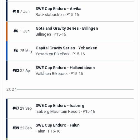
SWE Cup Enduro - Arvika
#10
7 Jun
Rackstabacken · P15-16
Götaland Gravity Series - Billingen
#4
1 Jun
Billingen · P15-16
Capital Gravity Series - Yxbacken
#4
25 May
Yxbacken BikePark · P15-16
SWE Cup Enduro - Hallandsåsen
#32
27 Apr
Vallåsen Bikepark · P15-16
2024
SWE Cup Enduro - Isaberg
#47
29 Sep
Isaberg Mountain Resort · P15-16
SWE Cup Enduro - Falun
#39
22 Sep
Falun · P15-16