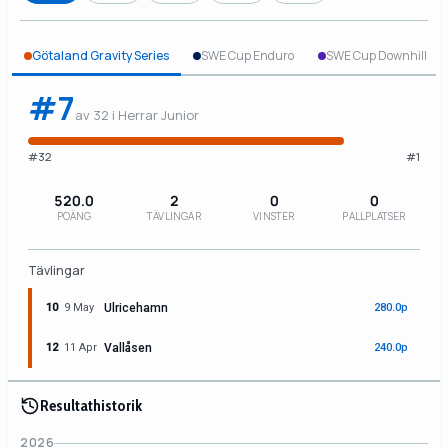
Götaland Gravity Series
SWE Cup Enduro
SWE Cup Downhill
#7
av 32 i Herrar Junior
#32
#1
520.0
2
0
0
POÄNG
TÄVLINGAR
VINSTER
PALLPLATSER
Tävlingar
10
9 May
Ulricehamn
280.0p
12
11 Apr
Vallåsen
240.0p
Resultathistorik
2026