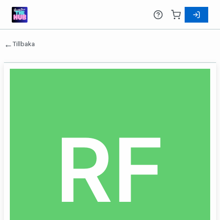
←
Tillbaka