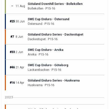
Götaland Downhill Series - Bollekollen
–
11 Aug
Bollekollen · P15-16
SWE Cup Enduro - Östersund
#25
30 Jun
Östersund · P15-16
Götaland Enduro Series - Dackestupet
#7
8 Jun
Dackestupet · P15-16
SWE Cup Enduro - Arvika
#33
2 Jun
Arvika · P15-16
SWE Cup Enduro - Göteborg
#46
21 Apr
Lackarebacken · P15-16
Götaland Enduro Series - Huskvarna
#16
14 Apr
Huskvarna · P15-16
2023