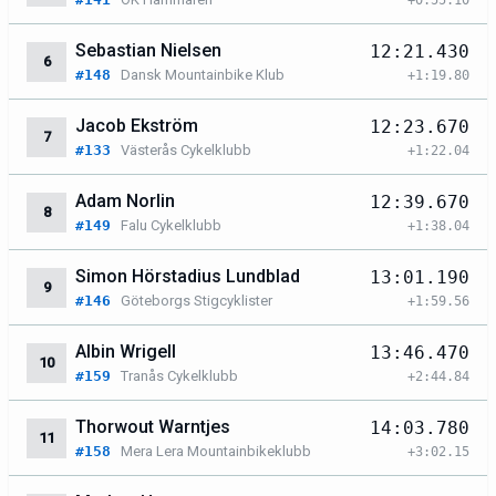
Sebastian Nielsen
12:21.430
6
#148
Dansk Mountainbike Klub
+1:19.80
Jacob Ekström
12:23.670
7
#133
Västerås Cykelklubb
+1:22.04
Adam Norlin
12:39.670
8
#149
Falu Cykelklubb
+1:38.04
Simon Hörstadius Lundblad
13:01.190
9
#146
Göteborgs Stigcyklister
+1:59.56
Albin Wrigell
13:46.470
10
#159
Tranås Cykelklubb
+2:44.84
Thorwout Warntjes
14:03.780
11
#158
Mera Lera Mountainbikeklubb
+3:02.15