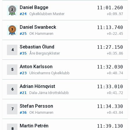
Daniel Bagge
11:01.260
#24
Cykelklubben Master
+0:09.97
Daniel Swanbeck
11:13.740
#25
OK Hammaren
+0:22.45
Sebastian Ölund
11:27.150
4
#35
Åre Bergscyklister
+0:35.86
Anton Karlsson
11:32.030
5
#23
Ulricehamns Cykelklubb
+0:40.74
Adrian Hörnqvist
11:33.010
6
#21
Dala-Järna Idrottsklubb
+0:41.72
Stefan Persson
11:34.330
7
#36
OK Hammaren
+0:43.04
Martin Petrén
11:39.130
8