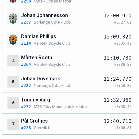
#258
Cykelklubben Master
Johan Johannesson
12:00.910
#237
Borlänge Cykelklubb
+0:27.01
Damian Phillips
12:09.320
#114
Velotek Bicycle Club
+0:35.42
Mårten Rooth
12:10.780
4
#264
Velotek Bicycle Club
+0:36.88
Johan Dovemark
12:24.770
5
#222
Norbergs Cykelklubb
+0:50.87
Tommy Varg
12:32.360
6
#272
MTB Täby Mountainbikeklubb
+0:58.46
Pål Grotnes
12:40.710
7
#228
Gresvik if
+1:06.81