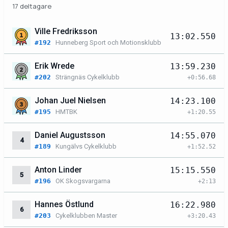
17 deltagare
Ville Fredriksson
13:02.550
#192
Hunneberg Sport och Motionsklubb
Erik Wrede
13:59.230
#202
Strängnäs Cykelklubb
+0:56.68
Johan Juel Nielsen
14:23.100
#195
HMTBK
+1:20.55
Daniel Augustsson
14:55.070
4
#189
Kungälvs Cykelklubb
+1:52.52
Anton Linder
15:15.550
5
#196
OK Skogsvargarna
+2:13
Hannes Östlund
16:22.980
6
#203
Cykelklubben Master
+3:20.43