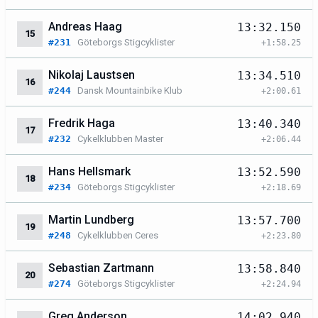
Andreas Haag
13:32.150
15
#231
Göteborgs Stigcyklister
+1:58.25
Nikolaj Laustsen
13:34.510
16
#244
Dansk Mountainbike Klub
+2:00.61
Fredrik Haga
13:40.340
17
#232
Cykelklubben Master
+2:06.44
Hans Hellsmark
13:52.590
18
#234
Göteborgs Stigcyklister
+2:18.69
Martin Lundberg
13:57.700
19
#248
Cykelklubben Ceres
+2:23.80
Sebastian Zartmann
13:58.840
20
#274
Göteborgs Stigcyklister
+2:24.94
Greg Anderson
14:02.940