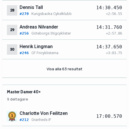
Dennis Tall
14:30.450
28
#270
Kungsbacka Cykelklubb
+2:56.55
Andreas Nilvander
14:31.760
29
#256
Göteborgs Stigcyklister
+2:57.86
Henrik Lingman
14:37.650
30
#246
CF Fricyklisterna
+3:03.75
Visa alla 63 resultat
Master Damer 40+
9 deltagare
Charlotte Von Feilitzen
17:00.570
#212
Granheds IF