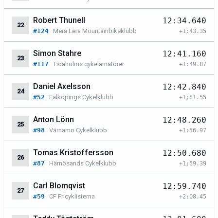
Robert Thunell
12:34.640
22
#124
Mera Lera Mountainbikeklubb
+1:43.35
Simon Stahre
12:41.160
23
#117
Tidaholms cykelamatörer
+1:49.87
Daniel Axelsson
12:42.840
24
#52
Falköpings Cykelklubb
+1:51.55
Anton Lönn
12:48.260
25
#98
Värnamo Cykelklubb
+1:56.97
Tomas Kristoffersson
12:50.680
26
#87
Härnösands Cykelklubb
+1:59.39
Carl Blomqvist
12:59.740
27
#59
CF Fricyklisterna
+2:08.45