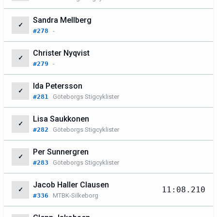
Sandra Mellberg
✓
#278
-
Christer Nyqvist
✓
#279
-
Ida Petersson
✓
#281
Göteborgs Stigcyklister
Lisa Saukkonen
✓
#282
Göteborgs Stigcyklister
Per Sunnergren
✓
#283
Göteborgs Stigcyklister
Jacob Haller Clausen
11:08.210
✓
#336
MTBK-Silkeborg