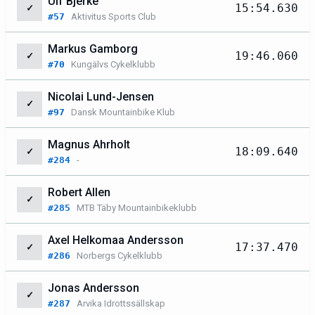
Ulf Bjerke
15:54.630
✓
#57
Aktivitus Sports Club
Markus Gamborg
19:46.060
✓
#70
Kungälvs Cykelklubb
Nicolai Lund-Jensen
✓
#97
Dansk Mountainbike Klub
Magnus Ahrholt
18:09.640
✓
#284
-
Robert Allen
✓
#285
MTB Täby Mountainbikeklubb
Axel Helkomaa Andersson
17:37.470
✓
#286
Norbergs Cykelklubb
Jonas Andersson
✓
#287
Arvika Idrottssällskap