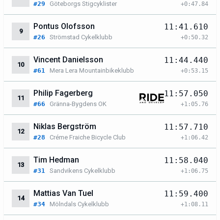
#29
Göteborgs Stigcyklister
+0:47.84
Pontus Olofsson
11:41.610
9
#26
Strömstad Cykelklubb
+0:50.32
Vincent Danielsson
11:44.440
10
#61
Mera Lera Mountainbikeklubb
+0:53.15
Philip Fagerberg
11:57.050
11
#66
Gränna-Bygdens OK
+1:05.76
Niklas Bergström
11:57.710
12
#28
Créme Fraiche Bicycle Club
+1:06.42
Tim Hedman
11:58.040
13
#31
Sandvikens Cykelklubb
+1:06.75
Mattias Van Tuel
11:59.400
14
#34
Mölndals Cykelklubb
+1:08.11