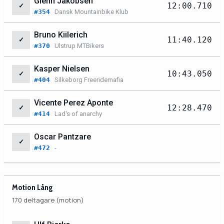
Glenn Jakobsen
12:00.710
✓
#354
Dansk Mountainbike Klub
Bruno Kiilerich
11:40.120
✓
#370
Ulstrup MTBikers
Kasper Nielsen
10:43.050
✓
#404
Silkeborg Freeridemafia
Vicente Perez Aponte
12:28.470
✓
#414
Lad's of anarchy
Oscar Pantzare
✓
#472
-
Motion Lång
170 deltagare (motion)