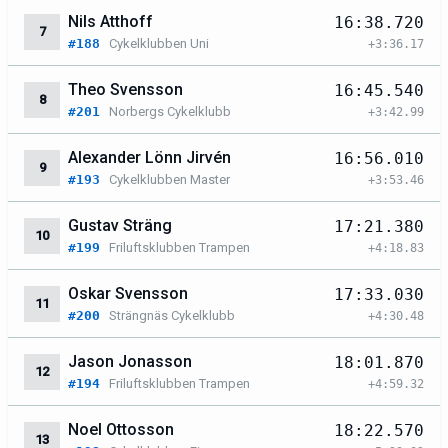
Nils Atthoff
16:38.720
7
#188
Cykelklubben Uni
+3:36.17
Theo Svensson
16:45.540
8
#201
Norbergs Cykelklubb
+3:42.99
Alexander Lönn Jirvén
16:56.010
9
#193
Cykelklubben Master
+3:53.46
Gustav Sträng
17:21.380
10
#199
Friluftsklubben Trampen
+4:18.83
Oskar Svensson
17:33.030
11
#200
Strängnäs Cykelklubb
+4:30.48
Jason Jonasson
18:01.870
12
#194
Friluftsklubben Trampen
+4:59.32
Noel Ottosson
18:22.570
13