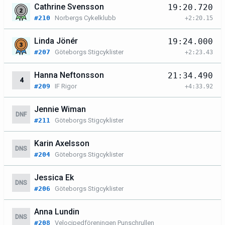
Cathrine Svensson
19:20.720
#210
Norbergs Cykelklubb
+2:20.15
Linda Jönér
19:24.000
#207
Göteborgs Stigcyklister
+2:23.43
Hanna Neftonsson
21:34.490
4
#209
IF Rigor
+4:33.92
Jennie Wiman
DNF
#211
Göteborgs Stigcyklister
Karin Axelsson
DNS
#204
Göteborgs Stigcyklister
Jessica Ek
DNS
#206
Göteborgs Stigcyklister
Anna Lundin
DNS
#208
Velocipedföreningen Punschrullen