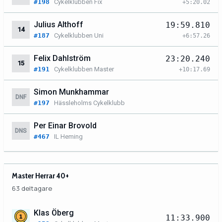
#198
Cykelklubben Fix
+5:20.02
Julius Althoff
19:59.810
14
#187
Cykelklubben Uni
+6:57.26
Felix Dahlström
23:20.240
15
#191
Cykelklubben Master
+10:17.69
Simon Munkhammar
DNF
#197
Hässleholms Cykelklubb
Per Einar Brovold
DNS
#467
IL Heming
Master Herrar 40+
63 deltagare
Klas Öberg
11:33.900