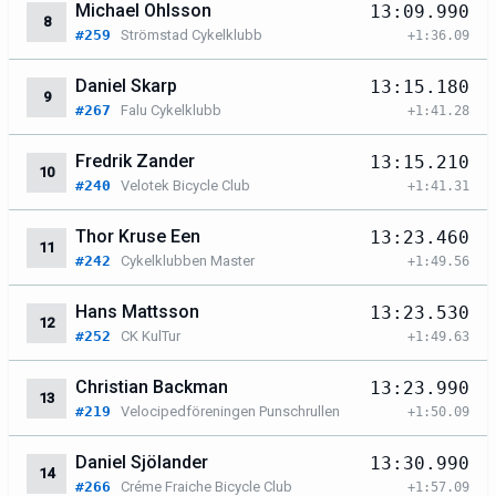
Michael Ohlsson
13:09.990
8
#259
Strömstad Cykelklubb
+1:36.09
Daniel Skarp
13:15.180
9
#267
Falu Cykelklubb
+1:41.28
Fredrik Zander
13:15.210
10
#240
Velotek Bicycle Club
+1:41.31
Thor Kruse Een
13:23.460
11
#242
Cykelklubben Master
+1:49.56
Hans Mattsson
13:23.530
12
#252
CK KulTur
+1:49.63
Christian Backman
13:23.990
13
#219
Velocipedföreningen Punschrullen
+1:50.09
Daniel Sjölander
13:30.990
14
#266
Créme Fraiche Bicycle Club
+1:57.09