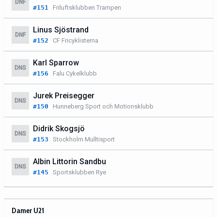
DNF
#151
Friluftsklubben Trampen
Linus Sjöstrand
DNF
#152
CF Fricyklisterna
Karl Sparrow
DNS
#156
Falu Cykelklubb
Jurek Preisegger
DNS
#150
Hunneberg Sport och Motionsklubb
Didrik Skogsjö
DNS
#153
Stockholm Mulltisport
Albin Littorin Sandbu
DNS
#145
Sportsklubben Rye
Damer U21