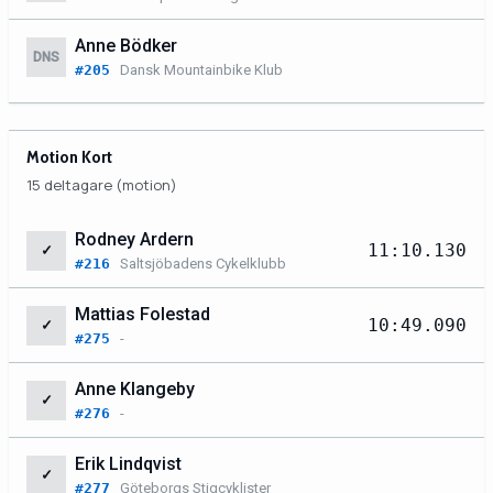
Anne Bödker
DNS
#205
Dansk Mountainbike Klub
Motion Kort
15 deltagare (motion)
Rodney Ardern
11:10.130
✓
#216
Saltsjöbadens Cykelklubb
Mattias Folestad
10:49.090
✓
#275
-
Anne Klangeby
✓
#276
-
Erik Lindqvist
✓
#277
Göteborgs Stigcyklister