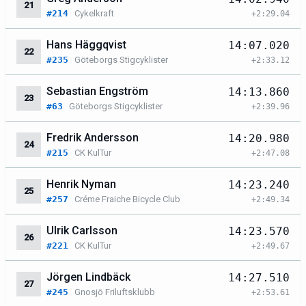
21
#214
Cykelkraft
+2:29.04
Hans Häggqvist
14:07.020
22
#235
Göteborgs Stigcyklister
+2:33.12
Sebastian Engström
14:13.860
23
#63
Göteborgs Stigcyklister
+2:39.96
Fredrik Andersson
14:20.980
24
#215
CK KulTur
+2:47.08
Henrik Nyman
14:23.240
25
#257
Créme Fraiche Bicycle Club
+2:49.34
Ulrik Carlsson
14:23.570
26
#221
CK KulTur
+2:49.67
Jörgen Lindbäck
14:27.510
27
#245
Gnosjö Friluftsklubb
+2:53.61