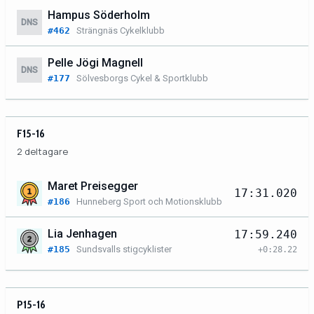
Hampus Söderholm
DNS
#462
Strängnäs Cykelklubb
Pelle Jögi Magnell
DNS
#177
Sölvesborgs Cykel & Sportklubb
F15-16
2 deltagare
Maret Preisegger
17:31.020
#186
Hunneberg Sport och Motionsklubb
Lia Jenhagen
17:59.240
#185
Sundsvalls stigcyklister
+0:28.22
P15-16