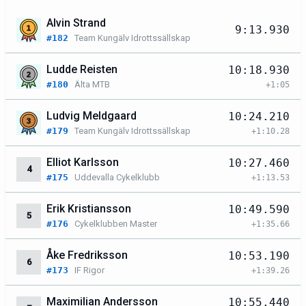
Alvin Strand
9:13.930
#182
Team Kungälv Idrottssällskap
Ludde Reisten
10:18.930
#180
Älta MTB
+1:05
Ludvig Meldgaard
10:24.210
#179
Team Kungälv Idrottssällskap
+1:10.28
Elliot Karlsson
10:27.460
4
#175
Uddevalla Cykelklubb
+1:13.53
Erik Kristiansson
10:49.590
5
#176
Cykelklubben Master
+1:35.66
Åke Fredriksson
10:53.190
6
#173
IF Rigor
+1:39.26
Maximilian Andersson
10:55.440