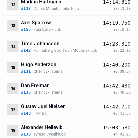
Markus Hartmann
14:14.810
12
#137
Dansk Mountainbike Klub
+3:13.18
Axel Sparrow
14:19.750
13
#155
Falu Cykelklubb
+3:18.12
Timo Johansson
14:23.810
14
#142
Hunneberg Sport och Motionsklubb
+3:22.18
Hugo Anderzon
14:40.200
15
#131
CF Fricyklisterna
+3:38.57
Dan Freiman
14:42.430
16
#135
CF Fricyklisterna
+3:40.80
Gustav Juel Nielsen
14:42.710
17
#143
HMTBK
+3:41.08
Alexander Hellevik
15:03.580
18
#138
Tyresö Cykelklubb
+4:01.95