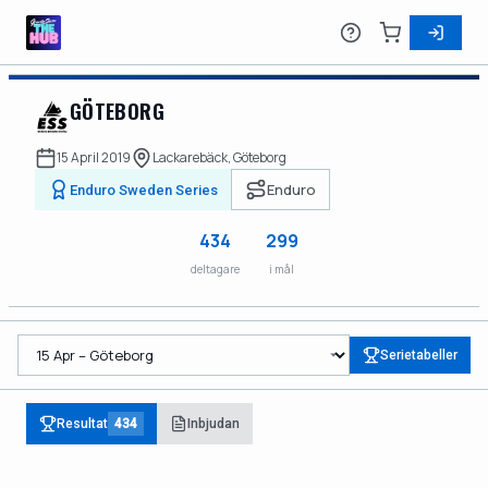
GÖTEBORG
15 April 2019
Lackarebäck, Göteborg
Enduro
Enduro Sweden Series
434
299
deltagare
i mål
Serietabeller
Resultat
434
Inbjudan