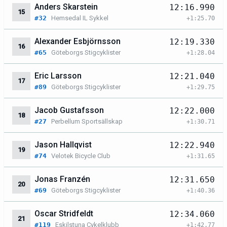
Anders Skarstein
12:16.990
15
#32
Hemsedal IL Sykkel
+1:25.70
Alexander Esbjörnsson
12:19.330
16
#65
Göteborgs Stigcyklister
+1:28.04
Eric Larsson
12:21.040
17
#89
Göteborgs Stigcyklister
+1:29.75
Jacob Gustafsson
12:22.000
18
#27
Perbellum Sportsällskap
+1:30.71
Jason Hallqvist
12:22.940
19
#74
Velotek Bicycle Club
+1:31.65
Jonas Franzén
12:31.650
20
#69
Göteborgs Stigcyklister
+1:40.36
Oscar Stridfeldt
12:34.060
21
#119
Eskilstuna Cykelklubb
+1:42.77