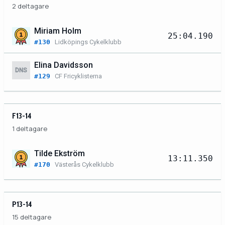
2 deltagare
Miriam Holm
25:04.190
#130
Lidköpings Cykelklubb
Elina Davidsson
DNS
#129
CF Fricyklisterna
F13-14
1 deltagare
Tilde Ekström
13:11.350
#170
Västerås Cykelklubb
P13-14
15 deltagare