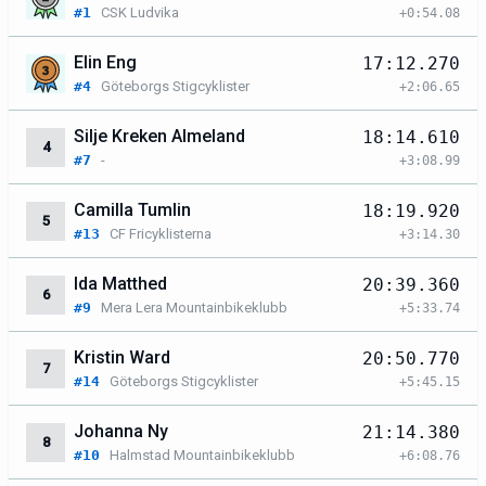
#1
CSK Ludvika
+0:54.08
Elin Eng
17:12.270
#4
Göteborgs Stigcyklister
+2:06.65
Silje Kreken Almeland
18:14.610
4
#7
-
+3:08.99
Camilla Tumlin
18:19.920
5
#13
CF Fricyklisterna
+3:14.30
Ida Matthed
20:39.360
6
#9
Mera Lera Mountainbikeklubb
+5:33.74
Kristin Ward
20:50.770
7
#14
Göteborgs Stigcyklister
+5:45.15
Johanna Ny
21:14.380
8
#10
Halmstad Mountainbikeklubb
+6:08.76