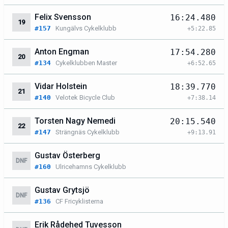
Felix Svensson
16:24.480
19
#157
Kungälvs Cykelklubb
+5:22.85
Anton Engman
17:54.280
20
#134
Cykelklubben Master
+6:52.65
Vidar Holstein
18:39.770
21
#140
Velotek Bicycle Club
+7:38.14
Torsten Nagy Nemedi
20:15.540
22
#147
Strängnäs Cykelklubb
+9:13.91
Gustav Österberg
DNF
#160
Ulricehamns Cykelklubb
Gustav Grytsjö
DNF
#136
CF Fricyklisterna
Erik Rådehed Tuvesson