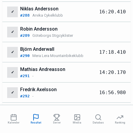
Niklas Andersson
16:20.410
✓
#288
Arvika Cykelklubb
Robin Andersson
✓
#289
Göteborgs Stigcyklister
Björn Anderwall
17:18.410
✓
#290
Mera Lera Mountainbikeklubb
Mathias Andreasson
14:20.170
✓
#291
-
Fredrik Axelsson
16:56.980
✓
#292
-
Bradley Axford
✓
#293
Team pilsner
Kalender
Resultat
Serier
Media
Databas
Ranking
Mathias Bauer
23:56.150
✓