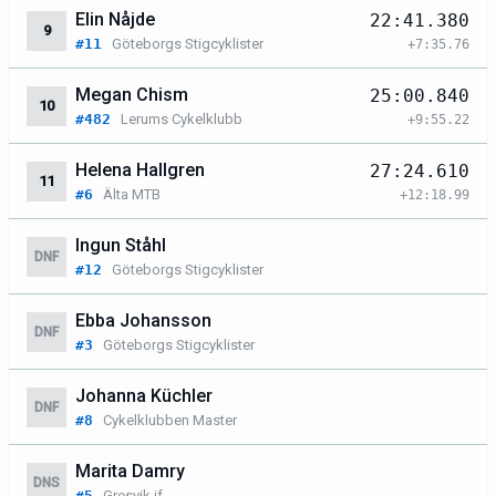
Elin Nåjde
22:41.380
9
#11
Göteborgs Stigcyklister
+7:35.76
Megan Chism
25:00.840
10
#482
Lerums Cykelklubb
+9:55.22
Helena Hallgren
27:24.610
11
#6
Älta MTB
+12:18.99
Ingun Ståhl
DNF
#12
Göteborgs Stigcyklister
Ebba Johansson
DNF
#3
Göteborgs Stigcyklister
Johanna Küchler
DNF
#8
Cykelklubben Master
Marita Damry
DNS
#5
Gresvik if