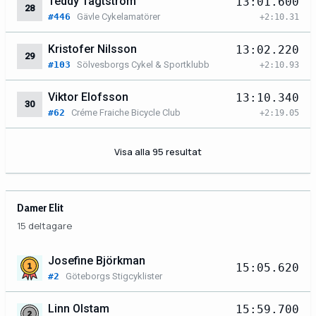
Teddy Tägtström
13:01.600
28
#446
Gävle Cykelamatörer
+2:10.31
Kristofer Nilsson
13:02.220
29
#103
Sölvesborgs Cykel & Sportklubb
+2:10.93
Viktor Elofsson
13:10.340
30
#62
Créme Fraiche Bicycle Club
+2:19.05
Visa alla 95 resultat
Damer Elit
15 deltagare
Josefine Björkman
15:05.620
#2
Göteborgs Stigcyklister
Linn Olstam
15:59.700