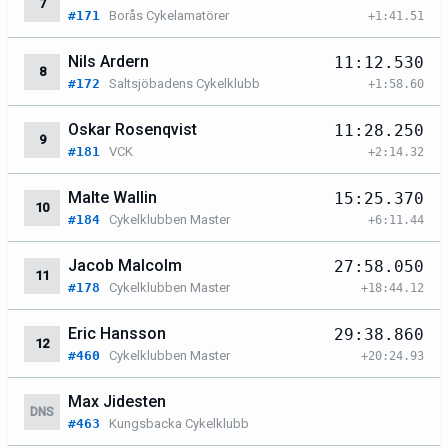
7
#171
Borås Cykelamatörer
+1:41.51
Nils Ardern
11:12.530
8
#172
Saltsjöbadens Cykelklubb
+1:58.60
Oskar Rosenqvist
11:28.250
9
#181
VCK
+2:14.32
Malte Wallin
15:25.370
10
#184
Cykelklubben Master
+6:11.44
Jacob Malcolm
27:58.050
11
#178
Cykelklubben Master
+18:44.12
Eric Hansson
29:38.860
12
#460
Cykelklubben Master
+20:24.93
Max Jidesten
DNS
#463
Kungsbacka Cykelklubb