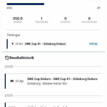
#26
#1
350.0
1
0
0
POÄNG
TÄVLINGAR
VINSTER
PALLPLATSER
Tävlingar
9
25 Apr
SWE Cup #1 - Göteborg Enduro
350.0p
Resultathistorik
2026
SWE Cup Enduro - SWE Cup #1 - Göteborg Enduro
#9
25 Apr
Göteborg · Master Herrar 45+
2025