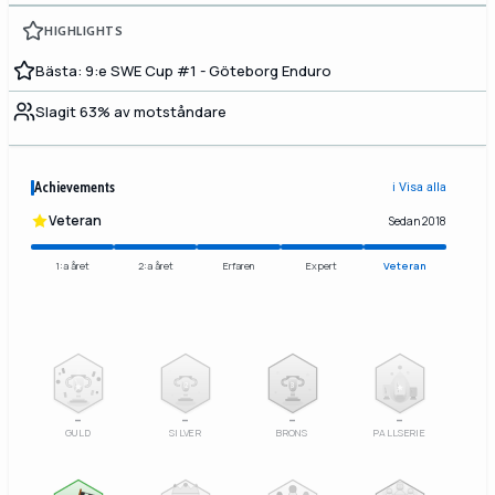
HIGHLIGHTS
Bästa: 9:e SWE Cup #1 - Göteborg Enduro
Slagit 63% av motståndare
Achievements
ℹ️ Visa alla
Veteran
Sedan 2018
1:a året
2:a året
Erfaren
Expert
Veteran
2
3
–
–
–
–
GULD
SILVER
BRONS
PALLSERIE