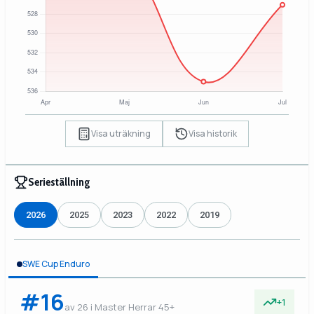
Visa uträkning
Visa historik
Serieställning
2026
2025
2023
2022
2019
SWE Cup Enduro
#16
+1
av 26 i Master Herrar 45+