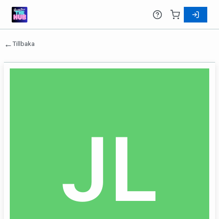
←
Tillbaka