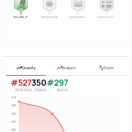
100%
1
SM
1
–
–
–
FULLFÖLJT
SERIELEDARE
SERIESEGRARE
SVENSK MÄSTARE
Gravity
Enduro
Form
#527
350
#297
POSITION
POÄNG
BÄSTA