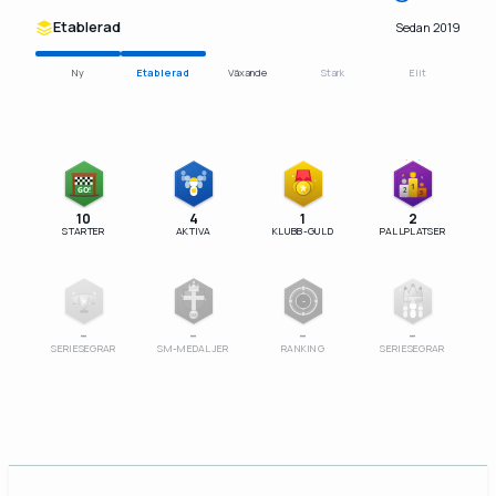
Etablerad
Sedan 2019
Ny
Etablerad
Växande
Stark
Elit
1
GO!
2
3
10
4
1
2
STARTER
AKTIVA
KLUBB-GULD
PALLPLATSER
–
SM
–
–
–
–
SERIESEGRAR
SM-MEDALJER
RANKING
SERIESEGRAR