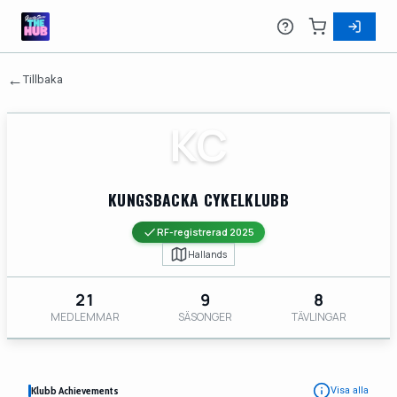
←
Tillbaka
KC
KUNGSBACKA CYKELKLUBB
RF-registrerad 2025
Hallands
21
9
8
MEDLEMMAR
SÄSONGER
TÄVLINGAR
Klubb Achievements
Visa alla