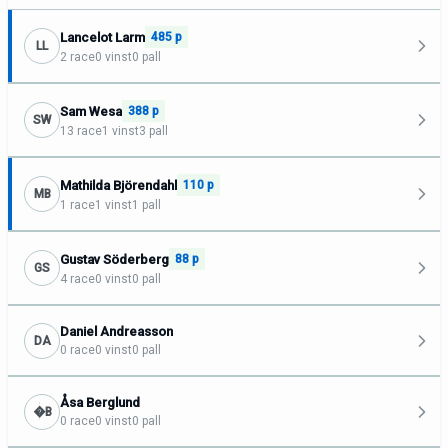
Lancelot Larm
485 p
LL
2 race
0 vinst
0 pall
Sam Wesa
388 p
SW
13 race
1 vinst
3 pall
Mathilda Björendahl
110 p
MB
1 race
1 vinst
1 pall
Gustav Söderberg
88 p
GS
4 race
0 vinst
0 pall
Daniel Andreasson
DA
0 race
0 vinst
0 pall
Åsa Berglund
�B
0 race
0 vinst
0 pall