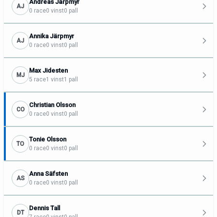
Andreas Järpmyr
AJ
0 race
0 vinst
0 pall
Annika Järpmyr
AJ
0 race
0 vinst
0 pall
Max Jidesten
MJ
5 race
1 vinst
1 pall
Christian Olsson
CO
0 race
0 vinst
0 pall
Tonie Olsson
TO
0 race
0 vinst
0 pall
Anna Säfsten
AS
0 race
0 vinst
0 pall
Dennis Tall
DT