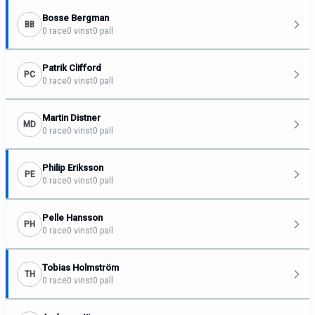
Bosse Bergman
BB
0 race
0 vinst
0 pall
Patrik Clifford
PC
0 race
0 vinst
0 pall
Martin Distner
MD
0 race
0 vinst
0 pall
Philip Eriksson
PE
0 race
0 vinst
0 pall
Pelle Hansson
PH
0 race
0 vinst
0 pall
Tobias Holmström
TH
0 race
0 vinst
0 pall