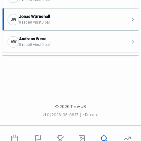
7 race
0 vinst
0 pall
Jonas Wärnehall
JW
0 race
0 vinst
0 pall
Andreas Wesa
AW
0 race
0 vinst
0 pall
© 2026 TheHUB
v1.0 [2026-08-06.131] • Release