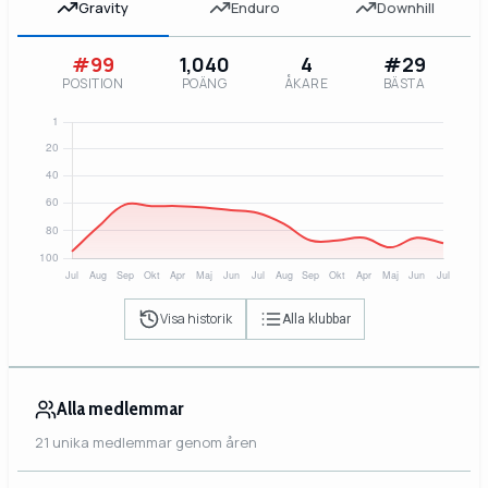
Gravity
Enduro
Downhill
#99
1,040
4
#29
POSITION
POÄNG
ÅKARE
BÄSTA
Visa historik
Alla klubbar
Alla medlemmar
21 unika medlemmar genom åren