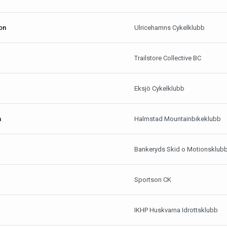
on
Ulricehamns Cykelklubb
Trailstore Collective BC
Eksjö Cykelklubb
n
Halmstad Mountainbikeklubb
Bankeryds Skid o Motionsklub
Sportson CK
IKHP Huskvarna Idrottsklubb