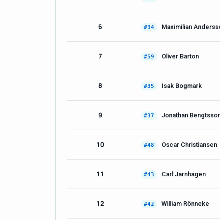
6
Maximilian Anderss
#34
7
Oliver Barton
#59
8
Isak Bogmark
#35
9
Jonathan Bengtsso
#37
10
Oscar Christiansen
#48
11
Carl Jarnhagen
#43
12
William Rönneke
#42