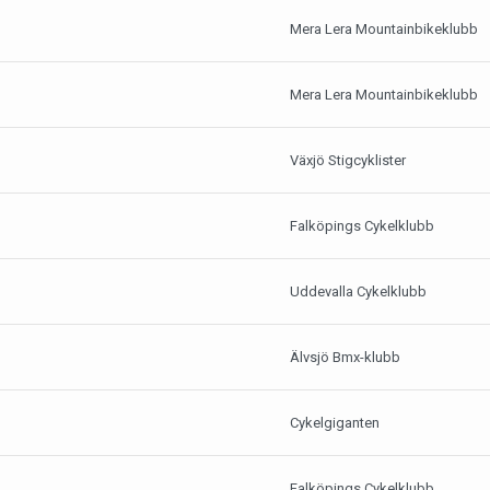
Mera Lera Mountainbikeklubb
Mera Lera Mountainbikeklubb
Växjö Stigcyklister
Falköpings Cykelklubb
Uddevalla Cykelklubb
Älvsjö Bmx-klubb
Cykelgiganten
Falköpings Cykelklubb