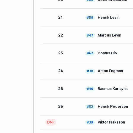
21
Henrik Levin
#58
22
Marcus Levin
#47
23
Pontus Oliv
#62
24
Anton Engman
#38
25
Rasmus Karlqvist
#40
26
Henrik Pedersen
#52
DNF
Viktor Isaksson
#39