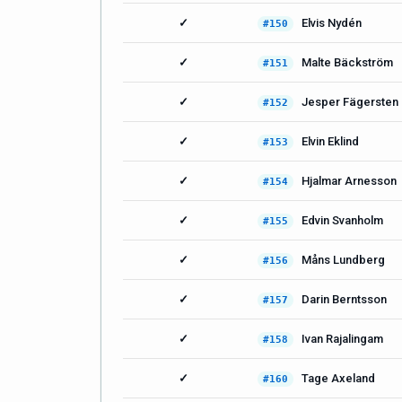
✓
Elvis Nydén
#150
✓
Malte Bäckström
#151
✓
Jesper Fägersten
#152
✓
Elvin Eklind
#153
✓
Hjalmar Arnesson
#154
✓
Edvin Svanholm
#155
✓
Måns Lundberg
#156
✓
Darin Berntsson
#157
✓
Ivan Rajalingam
#158
✓
Tage Axeland
#160