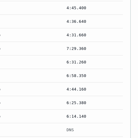
4:45.400
4:36.640
b
4:31.660
b
7:29.360
6:31.260
6:58.350
b
4:44.160
b
6:25.380
b
6:14.140
DNS