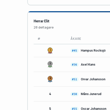
Herrar Elit
28 deltagare
#
ÅKARE
Hampus Rocksjö
#45
Axel Kans
#36
Orvar Johansson
#51
4
Måns Junerud
#30
5
Oscar Johansson
#55