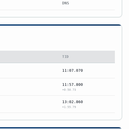
DNS
TID
11:07.070
11:57.800
+0:50.73
13:02.860
+1:55.79