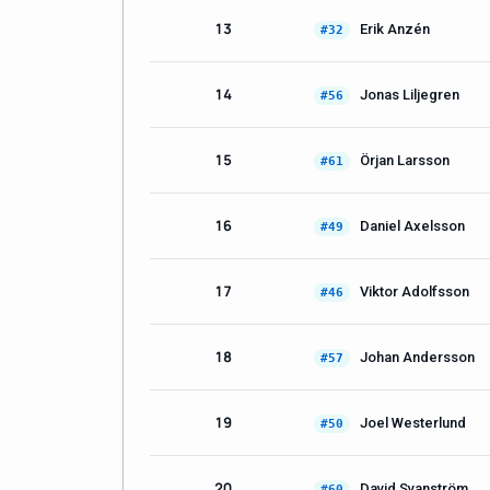
13
Erik Anzén
#32
14
Jonas Liljegren
#56
15
Örjan Larsson
#61
16
Daniel Axelsson
#49
17
Viktor Adolfsson
#46
18
Johan Andersson
#57
19
Joel Westerlund
#50
20
David Svanström
#60