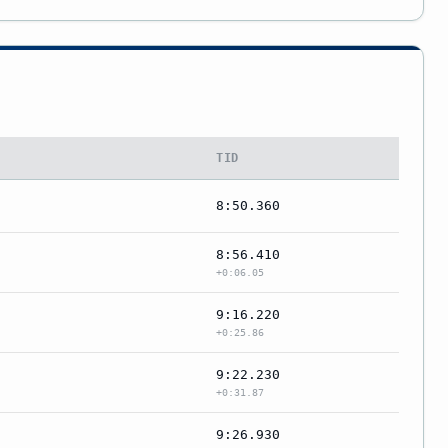
TID
8:50.360
8:56.410
+0:06.05
9:16.220
+0:25.86
9:22.230
+0:31.87
9:26.930