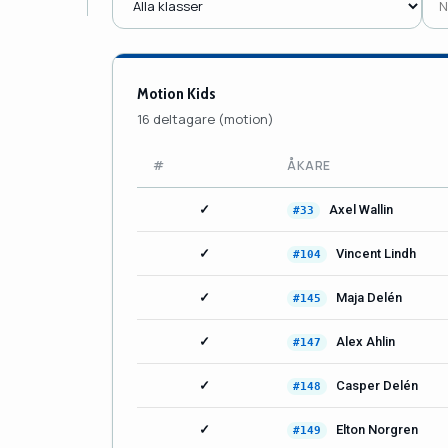
Motion Kids
16 deltagare (motion)
#
ÅKARE
✓
Axel Wallin
#33
✓
Vincent Lindh
#104
✓
Maja Delén
#145
✓
Alex Ahlin
#147
✓
Casper Delén
#148
✓
Elton Norgren
#149