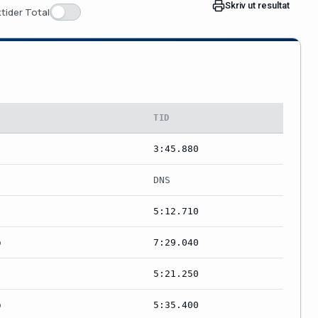
Skriv ut resultat
tider Total
TID
3:45.880
DNS
5:12.710
b
7:29.040
5:21.250
b
5:35.400