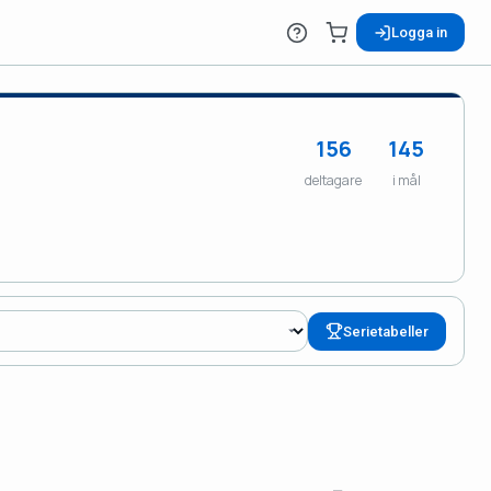
Logga in
156
145
deltagare
i mål
Serietabeller