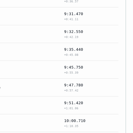
+0:36.57
9:31.470
+0:41.11
9:32.550
+0:42.19
9:35.440
+0:45.08
9:45.750
+0:55.39
9:47.780
b
+0:57.42
9:51.420
+1:01.06
10:00.710
+1:10.35