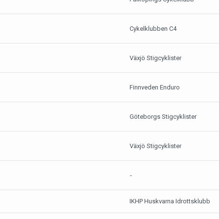
Cykelklubben C4
Växjö Stigcyklister
Finnveden Enduro
Göteborgs Stigcyklister
Växjö Stigcyklister
-
IKHP Huskvarna Idrottsklubb