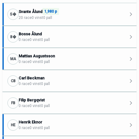
Svante Ålund
1,980 p
S�
20 race
0 vinst
0 pall
Bosse Ålund
B�
0 race
0 vinst
0 pall
Mattias Augustsson
MA
0 race
0 vinst
0 pall
Carl Beckman
CB
0 race
0 vinst
0 pall
Filip Bergqvist
FB
0 race
0 vinst
0 pall
Henrik Eknor
HE
0 race
0 vinst
0 pall