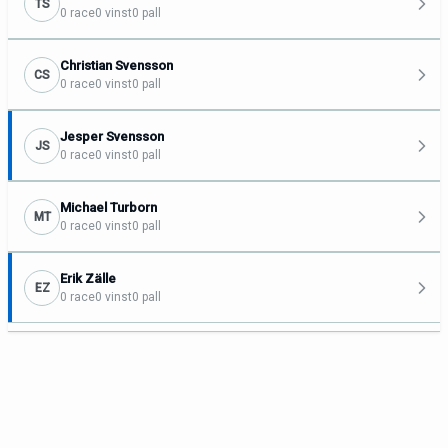
TS
0 race
0 vinst
0 pall
Christian Svensson
CS
0 race
0 vinst
0 pall
Jesper Svensson
JS
0 race
0 vinst
0 pall
Michael Turborn
MT
0 race
0 vinst
0 pall
Erik Zälle
EZ
0 race
0 vinst
0 pall