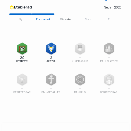
Etablerad
Sedan 2023
Ny
Etablerad
Växande
Stark
Elit
1
GO!
2
3
20
2
–
–
STARTER
AKTIVA
KLUBB-GULD
PALLPLATSER
–
SM
–
–
–
–
SERIESEGRAR
SM-MEDALJER
RANKING
SERIESEGRAR