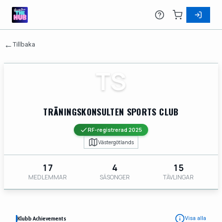
←
Tillbaka
TS
TRÄNINGSKONSULTEN SPORTS CLUB
RF-registrerad 2025
Västergötlands
17
4
15
MEDLEMMAR
SÄSONGER
TÄVLINGAR
Klubb Achievements
Visa alla