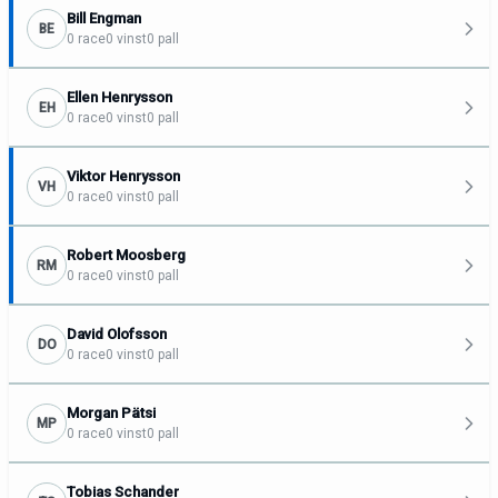
Bill Engman
BE
0 race
0 vinst
0 pall
Ellen Henrysson
EH
0 race
0 vinst
0 pall
Viktor Henrysson
VH
0 race
0 vinst
0 pall
Robert Moosberg
RM
0 race
0 vinst
0 pall
David Olofsson
DO
0 race
0 vinst
0 pall
Morgan Pätsi
MP
0 race
0 vinst
0 pall
Tobias Schander