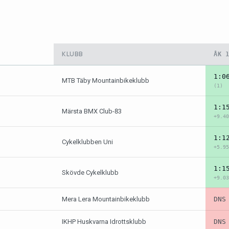
KLUBB
ÅK 
1:0
MTB Täby Mountainbikeklubb
(1)
1:1
Märsta BMX Club-83
+9.40
1:1
Cykelklubben Uni
+5.95
1:1
Skövde Cykelklubb
+9.03
Mera Lera Mountainbikeklubb
DNS
IKHP Huskvarna Idrottsklubb
DNS