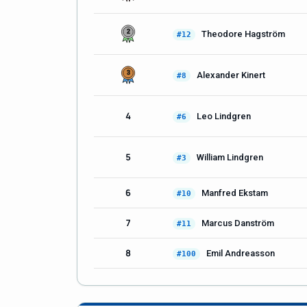
Theodore Hagström
#12
Alexander Kinert
#8
4
Leo Lindgren
#6
5
William Lindgren
#3
6
Manfred Ekstam
#10
7
Marcus Danström
#11
8
Emil Andreasson
#100