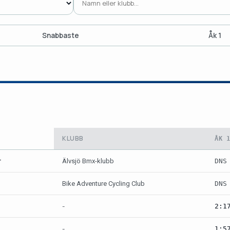
Snabbaste
Åk 1
KLUBB
ÅK 
r
Älvsjö Bmx-klubb
DNS
Bike Adventure Cycling Club
DNS
-
2:1
-
1:5