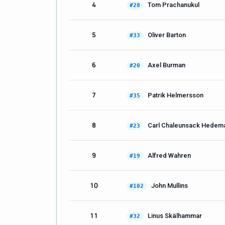
4
Tom Prachanukul
#28
5
Oliver Barton
#33
6
Axel Burman
#20
7
Patrik Helmersson
#35
8
Carl Chaleunsack Hedem
#23
9
Alfred Wahren
#19
10
John Mullins
#102
11
Linus Skälhammar
#32