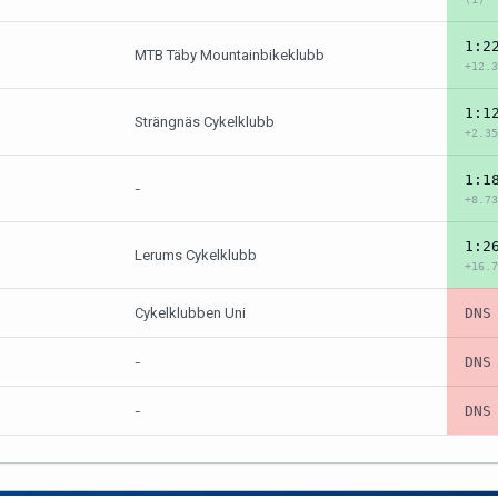
1:2
MTB Täby Mountainbikeklubb
+12.3
1:1
Strängnäs Cykelklubb
+2.35
1:1
-
+8.73
1:2
Lerums Cykelklubb
+16.7
Cykelklubben Uni
DNS
-
DNS
-
DNS