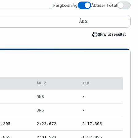
Färgkodning
Åktider Total
Åk 2
Skriv ut resultat
1
ÅK 2
TID
DNS
-
DNS
-
7.305
2:23.672
2:17.305
7.855
2:01.523
1:57.855