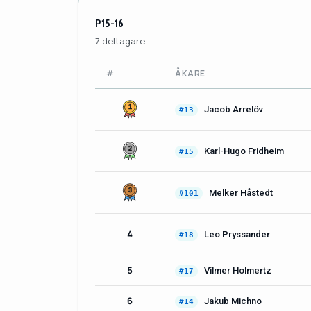
P15-16
7 deltagare
#
ÅKARE
Jacob Arrelöv
#13
Karl-Hugo Fridheim
#15
Melker Håstedt
#101
4
Leo Pryssander
#18
5
Vilmer Holmertz
#17
6
Jakub Michno
#14