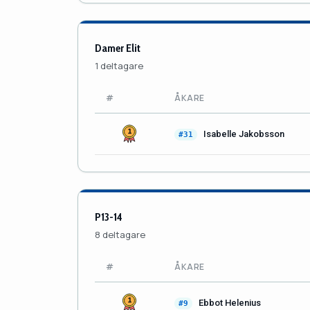
Damer Elit
1 deltagare
#
ÅKARE
Isabelle Jakobsson
#31
P13-14
8 deltagare
#
ÅKARE
Ebbot Helenius
#9