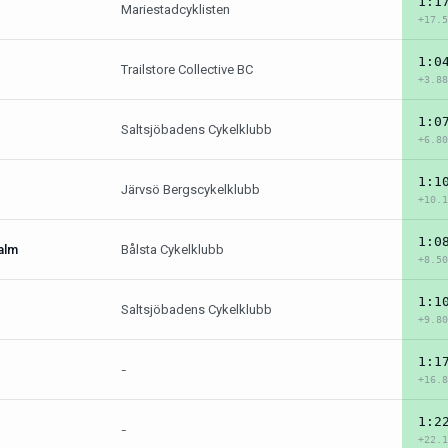
1:1
Mariestadcyklisten
+17.5
1:0
Trailstore Collective BC
+3.88
1:0
Saltsjöbadens Cykelklubb
+6.80
1:1
Järvsö Bergscykelklubb
+10.1
1:0
alm
Bålsta Cykelklubb
+8.50
1:1
Saltsjöbadens Cykelklubb
+9.80
1:1
-
+16.8
1:2
-
+22.1