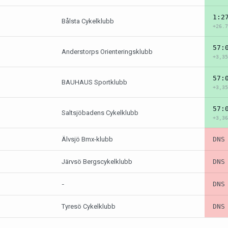
1:2
Bålsta Cykelklubb
+26.7
57:
Anderstorps Orienteringsklubb
+3,35
57:
BAUHAUS Sportklubb
+3,35
57:
Saltsjöbadens Cykelklubb
+3,36
Älvsjö Bmx-klubb
DNS
Järvsö Bergscykelklubb
DNS
-
DNS
Tyresö Cykelklubb
DNS