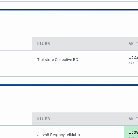
KLUBB
ÅK 
1:2
Trailstore Collective BC
(1)
KLUBB
ÅK 
1:0
Järvsö Bergscykelklubb
(1)