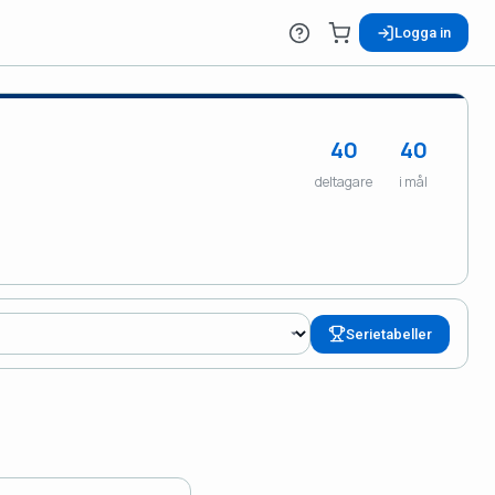
Logga in
40
40
deltagare
i mål
Serietabeller