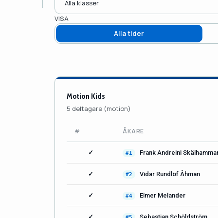
VISA
Alla tider
Motion Kids
5 deltagare (motion)
#
ÅKARE
✓
Frank Andreini Skälhamma
#1
✓
Vidar Rundlöf Åhman
#2
✓
Elmer Melander
#4
✓
Sebastian Schöldström
#5