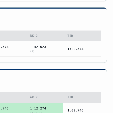
1
ÅK 2
TID
2.574
1:42.023
1:22.574
(1)
1
ÅK 2
TID
9.746
1:12.274
1:09.746
+1.63 (3)