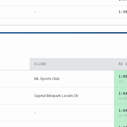
-
1:5
KLUBB
ÅK 
1:0
ML Sports Club
(1)
1:0
Capital Bikepark Locals CK
+3.67
1:0
-
+3.75