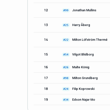
12
Jonathan Mullins
#99
13
Harry Åberg
#25
14
Milton Löfström Thermé
#22
15
Vilgot Blidborg
#54
16
Malte König
#26
17
Milton Grundberg
#98
18
Filip Koprowski
#24
19
Edson Najar tito
#34