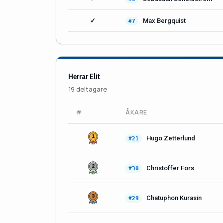
✓
Max Bergquist
#7
Herrar Elit
19 deltagare
#
ÅKARE
Hugo Zetterlund
#21
Christoffer Fors
#30
Chatuphon Kurasin
#29