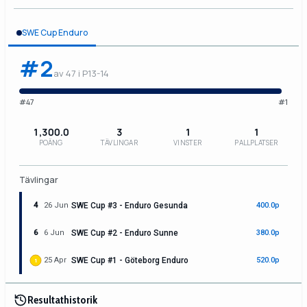
SWE Cup Enduro
#2
av 47 i P13-14
#47
#1
1,300.0
3
1
1
POÄNG
TÄVLINGAR
VINSTER
PALLPLATSER
Tävlingar
4
26 Jun
SWE Cup #3 - Enduro Gesunda
400.0p
6
6 Jun
SWE Cup #2 - Enduro Sunne
380.0p
25 Apr
SWE Cup #1 - Göteborg Enduro
520.0p
1
Resultathistorik