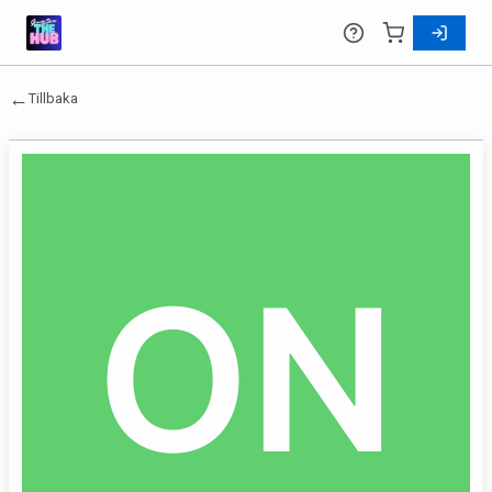
←
Tillbaka