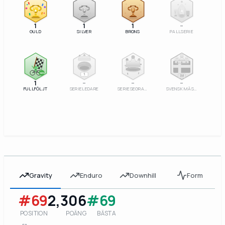
2
3
1
1
1
–
GULD
SILVER
BRONS
PALLSERIE
100%
1
SM
1
–
–
–
FULLFÖLJT
SERIELEDARE
SERIESEGRARE
SVENSK MÄSTARE
Gravity
Enduro
Downhill
Form
#69
2,306
#69
POSITION
POÄNG
BÄSTA