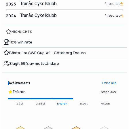
Tranås Cykelklubb
2025
4 resultat
Tranås Cykelklubb
2024
4 resultat
HIGHLIGHTS
10% win rate
Bästa: 1:a SWE Cup #1 - Göteborg Enduro
Slagit 68% av motståndare
Achievements
ℹ️ Visa alla
Erfaren
Sedan 2024
1:a året
2:a året
Erfaren
Expert
Veteran