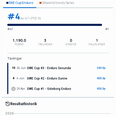
SWE Cup Enduro
Götaland Gravity Series
#4
av 47 i P13-14
#47
#1
1,190.0
3
0
1
POÄNG
TÄVLINGAR
VINSTER
PALLPLATSER
Tävlingar
10
26 Jun
SWE Cup #3 - Enduro Gesunda
340.0p
4
6 Jun
SWE Cup #2 - Enduro Sunne
400.0p
25 Apr
SWE Cup #1 - Göteborg Enduro
450.0p
2
Resultathistorik
2026