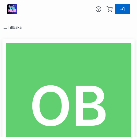
←
Tillbaka