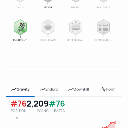
–
1
–
–
GULD
SILVER
BRONS
PALLSERIE
100%
1
SM
1
–
–
–
FULLFÖLJT
SERIELEDARE
SERIESEGRARE
SVENSK MÄSTARE
Gravity
Enduro
Downhill
Form
#76
2,209
#76
POSITION
POÄNG
BÄSTA