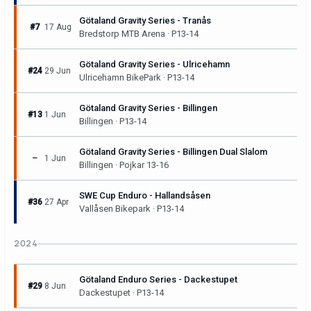
Götaland Gravity Series - Tranås
#7
17 Aug
Bredstorp MTB Arena · P13-14
Götaland Gravity Series - Ulricehamn
#24
29 Jun
Ulricehamn BikePark · P13-14
Götaland Gravity Series - Billingen
#13
1 Jun
Billingen · P13-14
Götaland Gravity Series - Billingen Dual Slalom
–
1 Jun
Billingen · Pojkar 13-16
SWE Cup Enduro - Hallandsåsen
#36
27 Apr
Vallåsen Bikepark · P13-14
2024
Götaland Enduro Series - Dackestupet
#29
8 Jun
Dackestupet · P13-14