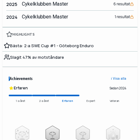
Cykelklubben Master
2025
6 resultat
Cykelklubben Master
2024
1 resultat
HIGHLIGHTS
Bästa: 2:a SWE Cup #1 - Göteborg Enduro
Slagit 47% av motståndare
Achievements
ℹ️ Visa alla
Erfaren
Sedan 2024
1:a året
2:a året
Erfaren
Expert
Veteran
2
3