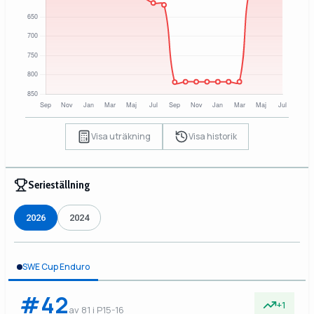
Visa uträkning
Visa historik
Serieställning
2026
2024
SWE Cup Enduro
#42
+1
av 81 i P15-16