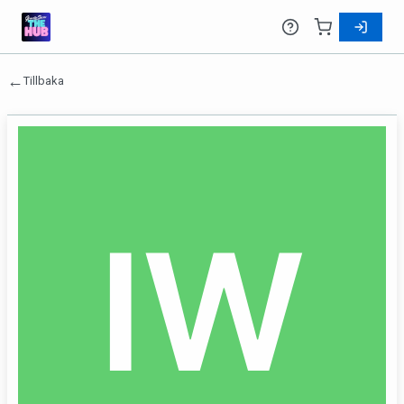
←
Tillbaka