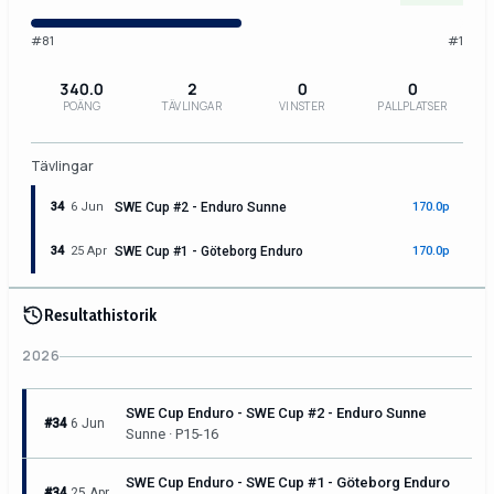
#81
#1
340.0
2
0
0
POÄNG
TÄVLINGAR
VINSTER
PALLPLATSER
Tävlingar
34
6 Jun
SWE Cup #2 - Enduro Sunne
170.0p
34
25 Apr
SWE Cup #1 - Göteborg Enduro
170.0p
Resultathistorik
2026
SWE Cup Enduro - SWE Cup #2 - Enduro Sunne
#34
6 Jun
Sunne · P15-16
SWE Cup Enduro - SWE Cup #1 - Göteborg Enduro
#34
25 Apr