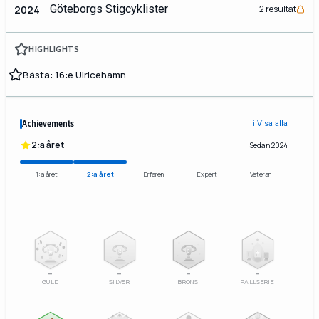
Göteborgs Stigcyklister
2024
2 resultat
HIGHLIGHTS
Bästa: 16:e Ulricehamn
Achievements
ℹ️ Visa alla
2:a året
Sedan 2024
1:a året
2:a året
Erfaren
Expert
Veteran
2
3
–
–
–
–
GULD
SILVER
BRONS
PALLSERIE