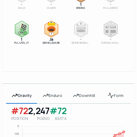
–
–
1
–
GULD
SILVER
BRONS
PALLSERIE
100%
1
SM
1
Ja
–
–
FULLFÖLJT
SERIELEDARE
SERIESEGRARE
SVENSK MÄSTARE
Gravity
Enduro
Downhill
Form
#72
2,247
#72
POSITION
POÄNG
BÄSTA