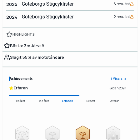
Göteborgs Stigcyklister
2025
6 resultat
Göteborgs Stigcyklister
2024
2 resultat
HIGHLIGHTS
Bästa: 3:e Järvsö
Slagit 55% av motståndare
Achievements
ℹ️ Visa alla
Erfaren
Sedan 2024
1:a året
2:a året
Erfaren
Expert
Veteran
2
3