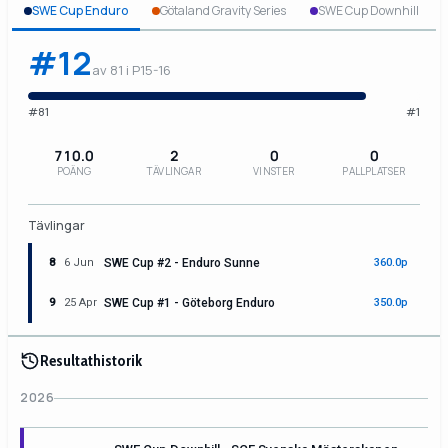
SWE Cup Enduro
Götaland Gravity Series
SWE Cup Downhill
#12
av 81 i P15-16
#81
#1
710.0
2
0
0
POÄNG
TÄVLINGAR
VINSTER
PALLPLATSER
Tävlingar
8
6 Jun
SWE Cup #2 - Enduro Sunne
360.0p
9
25 Apr
SWE Cup #1 - Göteborg Enduro
350.0p
Resultathistorik
2026