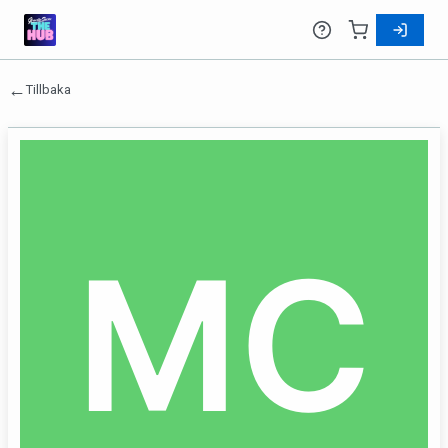
←
Tillbaka