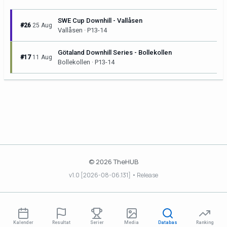
SWE Cup Downhill - Vallåsen
#26
25 Aug
Vallåsen · P13-14
Götaland Downhill Series - Bollekollen
#17
11 Aug
Bollekollen · P13-14
© 2026 TheHUB
v1.0 [2026-08-06.131] • Release
Kalender
Resultat
Serier
Media
Databas
Ranking