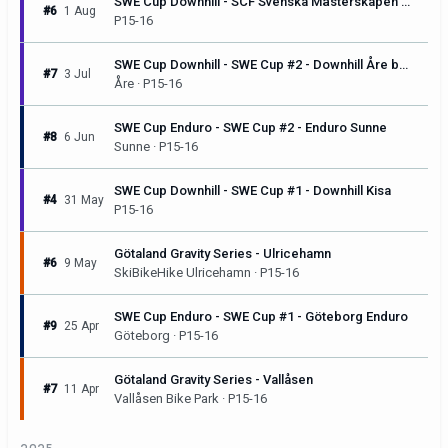
SWE Cup Downhill - SCF Svenska Mästerskapen & SWE Cup #3 - Downhill Sunne
#6
1 Aug
P15-16
SWE Cup Downhill - SWE Cup #2 - Downhill Åre by Pirelli
#7
3 Jul
Åre · P15-16
SWE Cup Enduro - SWE Cup #2 - Enduro Sunne
#8
6 Jun
Sunne · P15-16
SWE Cup Downhill - SWE Cup #1 - Downhill Kisa
#4
31 May
P15-16
Götaland Gravity Series - Ulricehamn
#6
9 May
SkiBikeHike Ulricehamn · P15-16
SWE Cup Enduro - SWE Cup #1 - Göteborg Enduro
#9
25 Apr
Göteborg · P15-16
Götaland Gravity Series - Vallåsen
#7
11 Apr
Vallåsen Bike Park · P15-16