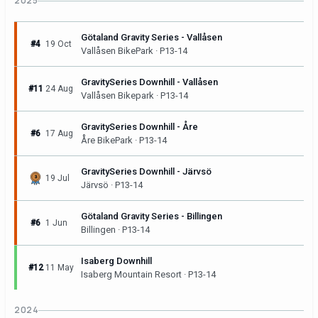
2025
Götaland Gravity Series - Vallåsen
#4
19 Oct
Vallåsen BikePark · P13-14
GravitySeries Downhill - Vallåsen
#11
24 Aug
Vallåsen Bikepark · P13-14
GravitySeries Downhill - Åre
#6
17 Aug
Åre BikePark · P13-14
GravitySeries Downhill - Järvsö
19 Jul
Järvsö · P13-14
Götaland Gravity Series - Billingen
#6
1 Jun
Billingen · P13-14
Isaberg Downhill
#12
11 May
Isaberg Mountain Resort · P13-14
2024