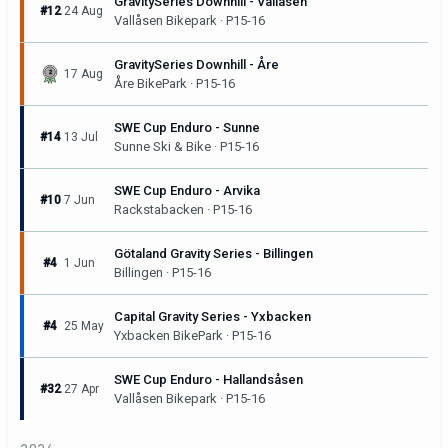
GravitySeries Downhill - Vallåsen
#12
24 Aug
Vallåsen Bikepark · P15-16
GravitySeries Downhill - Åre
17 Aug
Åre BikePark · P15-16
SWE Cup Enduro - Sunne
#14
13 Jul
Sunne Ski & Bike · P15-16
SWE Cup Enduro - Arvika
#10
7 Jun
Rackstabacken · P15-16
Götaland Gravity Series - Billingen
#4
1 Jun
Billingen · P15-16
Capital Gravity Series - Yxbacken
#4
25 May
Yxbacken BikePark · P15-16
SWE Cup Enduro - Hallandsåsen
#32
27 Apr
Vallåsen Bikepark · P15-16