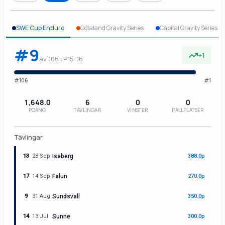
SWE Cup Enduro
Götaland Gravity Series
Capital Gravity Series
#9
+1
av 106 i P15-16
#106
#1
1,648.0
6
0
0
POÄNG
TÄVLINGAR
VINSTER
PALLPLATSER
Tävlingar
13
28 Sep
Isaberg
388.0p
17
14 Sep
Falun
270.0p
9
31 Aug
Sundsvall
350.0p
14
13 Jul
Sunne
300.0p