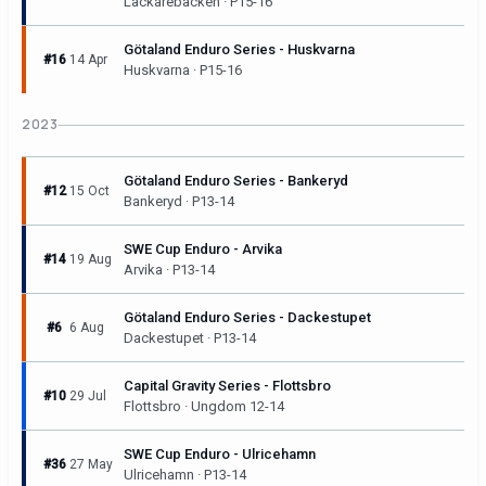
Lackarebacken · P15-16
Götaland Enduro Series - Huskvarna
#16
14 Apr
Huskvarna · P15-16
2023
Götaland Enduro Series - Bankeryd
#12
15 Oct
Bankeryd · P13-14
SWE Cup Enduro - Arvika
#14
19 Aug
Arvika · P13-14
Götaland Enduro Series - Dackestupet
#6
6 Aug
Dackestupet · P13-14
Capital Gravity Series - Flottsbro
#10
29 Jul
Flottsbro · Ungdom 12-14
SWE Cup Enduro - Ulricehamn
#36
27 May
Ulricehamn · P13-14