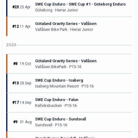
SWE Cup Enduro - SWE Cup #1 - Göteborg Enduro
#23
25 Apr
Göteborg · Herrar Junior
Götaland Gravity Series - Vallåsen
#12
11 Apr
Vallåsen Bike Park · Herrar Junior
2025
Götaland Gravity Series - Vallåsen
#8
19 Oct
Vallåsen BikePark · P15-16
SWE Cup Enduro - Isaberg
#13
28 Sep
Isaberg Mountain Resort · P15-16
SWE Cup Enduro - Falun
#17
14 Sep
Källviksbacken · P15-16
SWE Cup Enduro - Sundsvall
#9
31 Aug
Sundsvall · P15-16