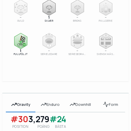
2
3
–
1
–
–
GULD
SILVER
BRONS
PALLSERIE
100%
1
SM
1
–
–
–
FULLFÖLJT
SERIELEDARE
SERIESEGRARE
SVENSK MÄSTARE
Gravity
Enduro
Downhill
Form
#30
3,279
#24
POSITION
POÄNG
BÄSTA