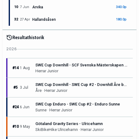
10
7 Jun
Arvika
340.0p
32
27 Apr
Hallandsåsen
180.0p
Resultathistorik
2026
SWE Cup Downhill - SCF Svenska Mästerskapen & SWE Cup #3 - Downhill Sunne
#14
1 Aug
Herrar Junior
SWE Cup Downhill - SWE Cup #2 - Downhill Åre by Pirelli
#5
3 Jul
Åre · Herrar Junior
SWE Cup Enduro - SWE Cup #2 - Enduro Sunne
#24
6 Jun
Sunne · Herrar Junior
Götaland Gravity Series - Ulricehamn
#10
9 May
SkiBikeHike Ulricehamn · Herrar Junior