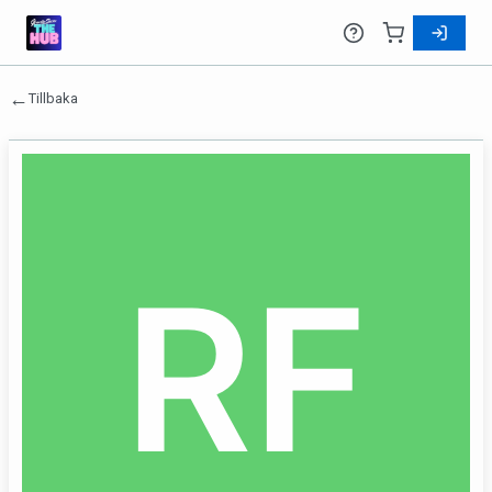
←
Tillbaka