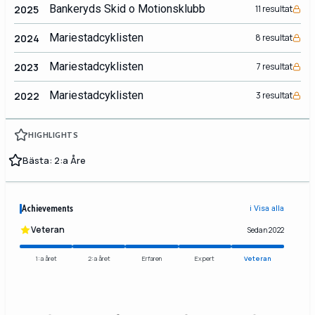
Bankeryds Skid o Motionsklubb
2025
11 resultat
Mariestadcyklisten
2024
8 resultat
Mariestadcyklisten
2023
7 resultat
Mariestadcyklisten
2022
3 resultat
HIGHLIGHTS
Bästa: 2:a Åre
Achievements
ℹ️ Visa alla
Veteran
Sedan 2022
1:a året
2:a året
Erfaren
Expert
Veteran