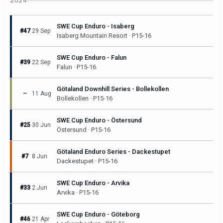
2024
SWE Cup Enduro - Isaberg
#47
29 Sep
Isaberg Mountain Resort · P15-16
SWE Cup Enduro - Falun
#39
22 Sep
Falun · P15-16
Götaland Downhill Series - Bollekollen
–
11 Aug
Bollekollen · P15-16
SWE Cup Enduro - Östersund
#25
30 Jun
Östersund · P15-16
Götaland Enduro Series - Dackestupet
#7
8 Jun
Dackestupet · P15-16
SWE Cup Enduro - Arvika
#33
2 Jun
Arvika · P15-16
SWE Cup Enduro - Göteborg
#46
21 Apr