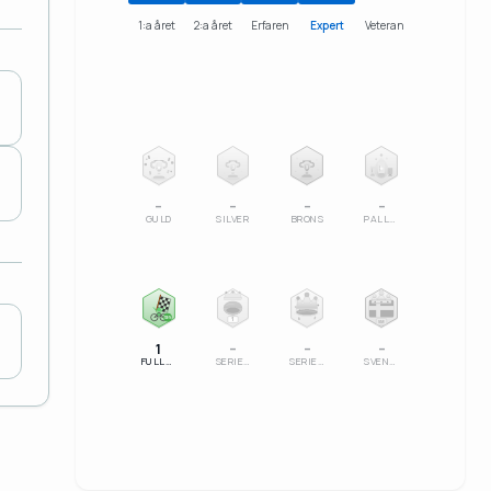
1:a året
2:a året
Erfaren
Expert
Veteran
2
3
–
–
–
–
GULD
SILVER
BRONS
PALLSERIE
100%
1
SM
1
–
–
–
FULLFÖLJT
SERIELEDARE
SERIESEGRARE
SVENSK MÄSTARE