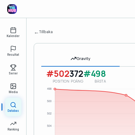
←
Tillbaka
Kalender
Resultat
Gravity
#502
372
#498
Serier
POSITION
POÄNG
BÄSTA
Media
Databas
Ranking