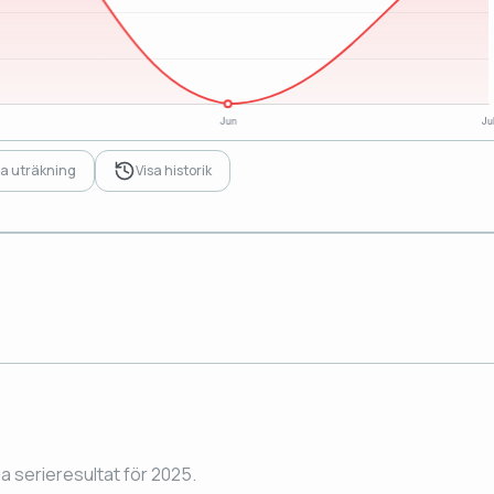
sa uträkning
Visa historik
ga serieresultat för 2025.