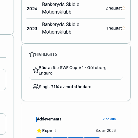
Bankeryds Skid o
2024
2 resultat
Motionsklubb
Bankeryds Skid o
2023
1 resultat
Motionsklubb
HIGHLIGHTS
Bästa: 6:e SWE Cup #1 - Göteborg
Enduro
Slagit 71% av motståndare
Achievements
ℹ️ Visa alla
Expert
Sedan 2023