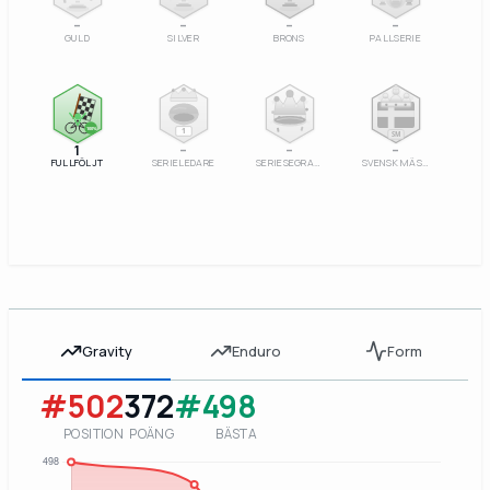
–
–
–
–
GULD
SILVER
BRONS
PALLSERIE
100%
1
SM
1
–
–
–
FULLFÖLJT
SERIELEDARE
SERIESEGRARE
SVENSK MÄSTARE
Gravity
Enduro
Form
#502
372
#498
POSITION
POÄNG
BÄSTA