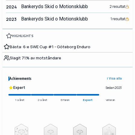
Bankeryds Skid o Motionsklubb
2024
2 resultat
Bankeryds Skid o Motionsklubb
2023
1 resultat
HIGHLIGHTS
Bästa: 6:e SWE Cup #1 - Göteborg Enduro
Slagit 71% av motståndare
Achievements
ℹ️ Visa alla
Expert
Sedan 2023
1:a året
2:a året
Erfaren
Expert
Veteran
2
3