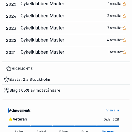
Cykelklubben Master
2025
1 resultat
Cykelklubben Master
2024
3 resultat
Cykelklubben Master
2023
7 resultat
Cykelklubben Master
2022
4 resultat
Cykelklubben Master
2021
1 resultat
HIGHLIGHTS
Bästa: 2:a Stockholm
Slagit 65% av motståndare
Achievements
ℹ️ Visa alla
Veteran
Sedan 2021
1:a året
2:a året
Erfaren
Expert
Veteran