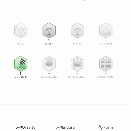
2
3
–
1
–
–
GULD
SILVER
BRONS
PALLSERIE
100%
1
SM
1
–
–
–
FULLFÖLJT
SERIELEDARE
SERIESEGRARE
SVENSK MÄSTARE
Gravity
Enduro
Form