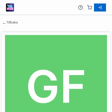
←
Tillbaka