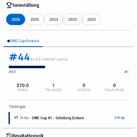
Serieställning
2026
2025
2024
2023
2022
SWE Cup Enduro
#44
av 63 i Herrar Junior
#63
#1
270.0
1
0
0
POÄNG
TÄVLINGAR
VINSTER
PALLPLATSER
Tävlingar
17
25 Apr
SWE Cup #1 - Göteborg Enduro
270.0p
Resultathistorik