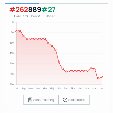
#262
889
#27
POSITION
POÄNG
BÄSTA
Visa uträkning
Visa historik