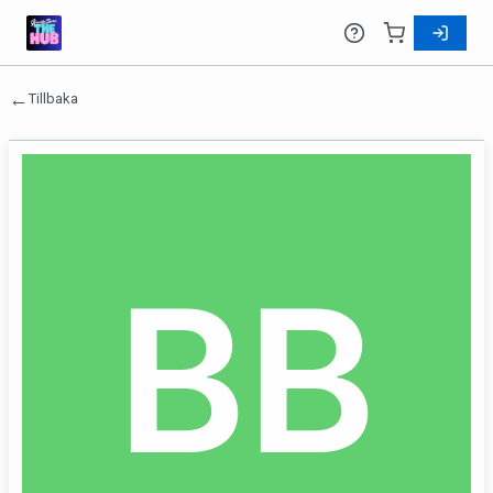
←
Tillbaka