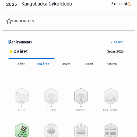
Kungsbacka Cykelklubb
2025
3 resultat
HIGHLIGHTS
Achievements
ℹ️ Visa alla
2:a året
Sedan 2025
1:a året
2:a året
Erfaren
Expert
Veteran
2
3
–
–
–
–
GULD
SILVER
BRONS
PALLSERIE
100%
1
SM