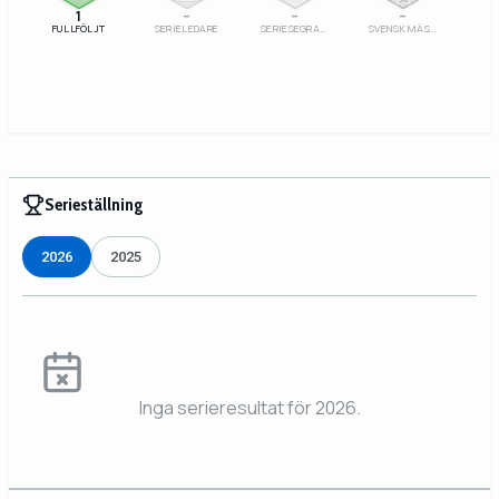
1
–
–
–
FULLFÖLJT
SERIELEDARE
SERIESEGRARE
SVENSK MÄSTARE
Serieställning
2026
2025
Inga serieresultat för 2026.