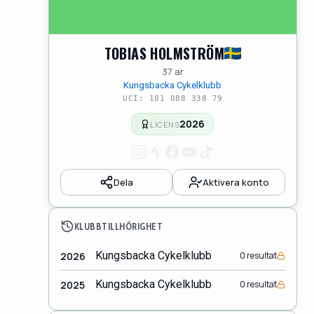
TOBIAS HOLMSTRÖM
37 ar
Kungsbacka Cykelklubb
UCI: 101 088 338 79
2026
LICENS
Dela
Aktivera konto
KLUBBTILLHÖRIGHET
Kungsbacka Cykelklubb
2026
0 resultat
Kungsbacka Cykelklubb
2025
0 resultat