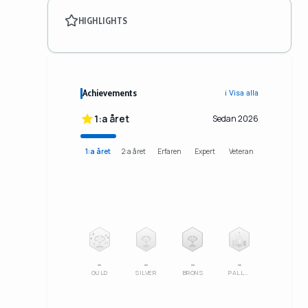
HIGHLIGHTS
Achievements
ℹ️ Visa alla
1:a året
Sedan 2026
1:a året
2:a året
Erfaren
Expert
Veteran
2
3
–
–
–
–
GULD
SILVER
BRONS
PALLSERIE