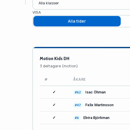
VISA
Alla tider
Motion Kids DH
3 deltagare (motion)
#
ÅKARE
✓
Isac Öhman
#62
✓
Felix Martinsson
#47
✓
Elvira Björkman
#6