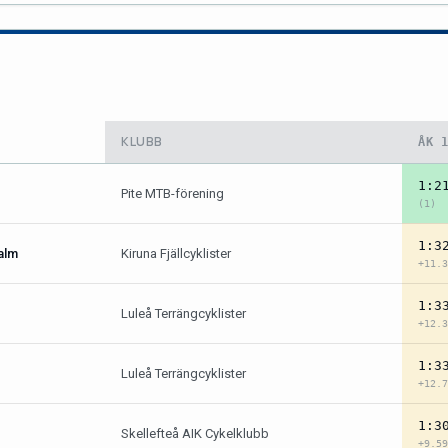
KLUBB
ÅK 
1:2
Pite MTB-förening
(1)
1:3
alm
Kiruna Fjällcyklister
+11.3
1:3
Luleå Terrängcyklister
+12.3
1:3
Luleå Terrängcyklister
+12.7
1:3
Skellefteå AIK Cykelklubb
+9.59