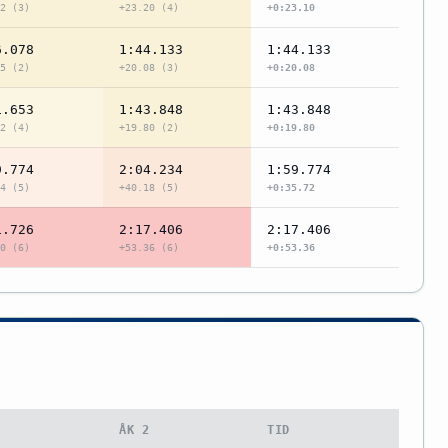
2 (3)
+23.20 (4)
+0:23.10
6.078
1:44.133
1:44.133
5 (2)
+20.08 (3)
+0:20.08
1.653
1:43.848
1:43.848
2 (4)
+19.80 (2)
+0:19.80
9.774
2:04.234
1:59.774
4 (5)
+40.18 (5)
+0:35.72
1.726
2:17.406
2:17.406
0 (6)
+53.36 (6)
+0:53.36
1
ÅK 2
TID