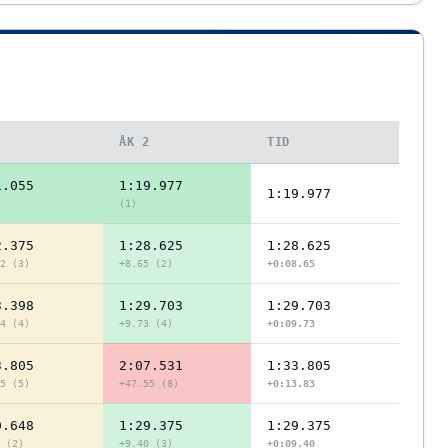
1
ÅK 2
TID
1.055
1:19.977
1:19.977
(1)
2.375
1:28.625
1:28.625
2 (3)
+8.65 (2)
+0:08.65
3.398
1:29.703
1:29.703
4 (4)
+9.73 (4)
+0:09.73
3.805
2:07.531
1:33.805
5 (5)
+47.55 (8)
+0:13.83
0.648
1:29.375
1:29.375
 (2)
+9.40 (3)
+0:09.40