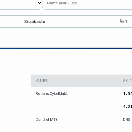
Snabbaste
Åk 1
KLUBB
ÅK 
Bodens Cykelklubb
1:5
-
4:2
Dundret MTB
DNS