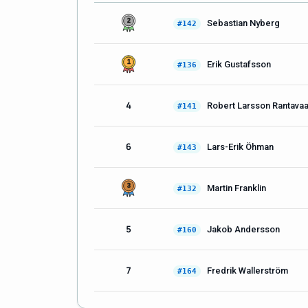
Sebastian Nyberg
#142
Erik Gustafsson
#136
4
Robert Larsson Rantava
#141
6
Lars-Erik Öhman
#143
Martin Franklin
#132
5
Jakob Andersson
#160
7
Fredrik Wallerström
#164