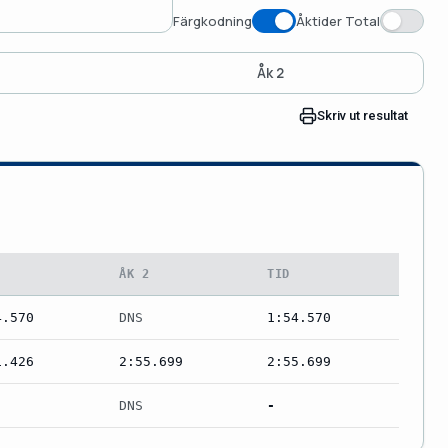
Färgkodning
Åktider Total
Åk 2
Skriv ut resultat
1
ÅK 2
TID
4.570
DNS
1:54.570
1.426
2:55.699
2:55.699
DNS
-