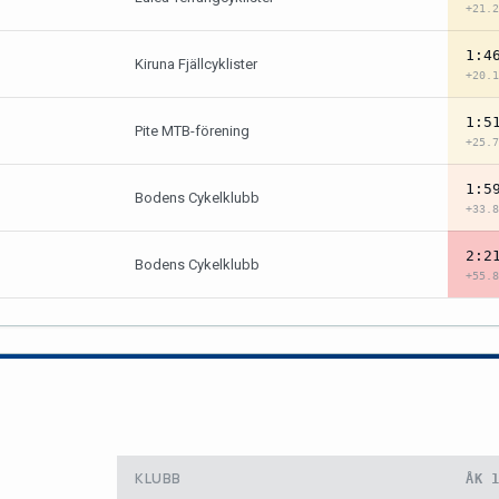
+21.2
1:4
Kiruna Fjällcyklister
+20.1
1:5
Pite MTB-förening
+25.7
1:5
Bodens Cykelklubb
+33.8
2:2
Bodens Cykelklubb
+55.8
KLUBB
ÅK 