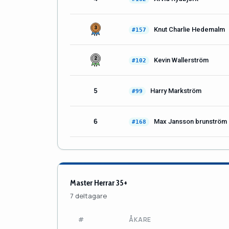
Knut Charlie Hedemalm
#157
Kevin Wallerström
#102
5
Harry Markström
#99
6
Max Jansson brunström
#168
Master Herrar 35+
7 deltagare
#
ÅKARE