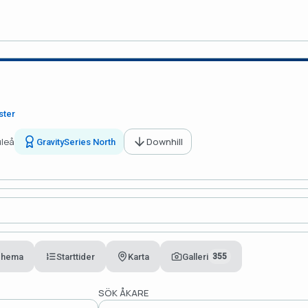
ster
uleå
Downhill
GravitySeries North
chema
Starttider
Karta
Galleri
355
SÖK ÅKARE