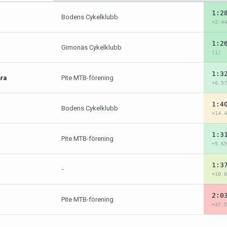
1:2
Bodens Cykelklubb
+2.44
1:2
Gimonäs Cykelklubb
(1)
1:3
ara
Pite MTB-förening
+6.57
1:4
Bodens Cykelklubb
+14.4
1:3
Pite MTB-förening
+5.65
1:3
-
+10.8
2:0
Pite MTB-förening
+37.5