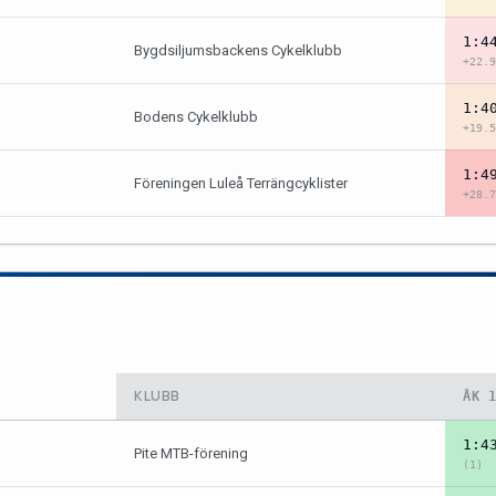
1:4
Bygdsiljumsbackens Cykelklubb
+22.9
1:4
Bodens Cykelklubb
+19.5
1:4
Föreningen Luleå Terrängcyklister
+28.7
KLUBB
ÅK 
1:4
Pite MTB-förening
(1)