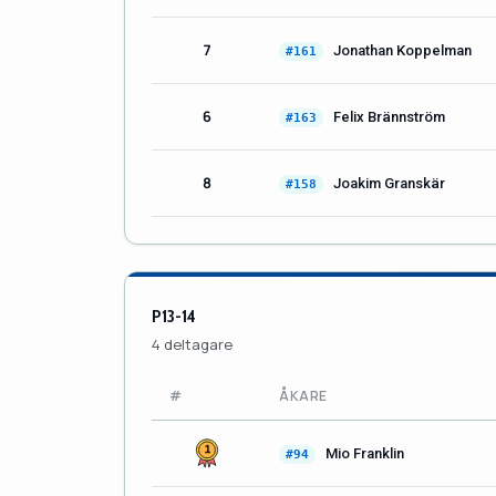
7
Jonathan Koppelman
#161
6
Felix Brännström
#163
8
Joakim Granskär
#158
P13-14
4 deltagare
#
ÅKARE
Mio Franklin
#94