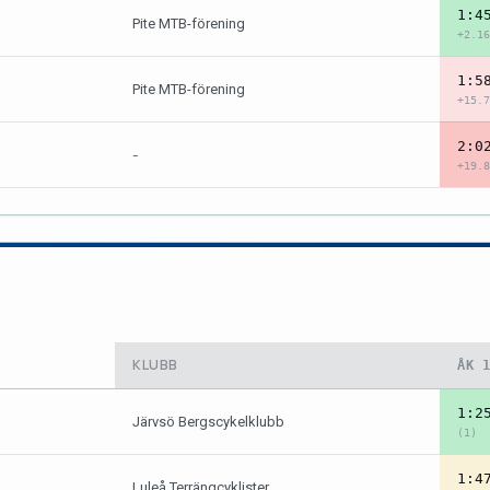
1:4
Pite MTB-förening
+2.16
1:5
Pite MTB-förening
+15.7
2:0
-
+19.8
KLUBB
ÅK 
1:2
Järvsö Bergscykelklubb
(1)
1:4
Luleå Terrängcyklister