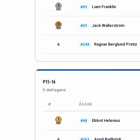
Liam Franklin
#93
Jack Wallerström
#97
4
Ragnar Berglund Printz
#149
P15-16
6 deltagare
#
ÅKARE
Ebbot Helenius
#98
4
Arvid Rydbjörk
#162