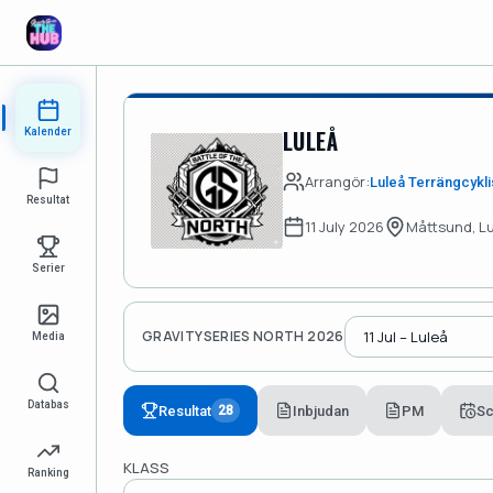
LULEÅ
Kalender
Arrangör:
Luleå Terrängcykli
Resultat
11 July 2026
Måttsund, L
Serier
GRAVITYSERIES NORTH 2026
Media
Databas
Resultat
Inbjudan
PM
S
28
KLASS
Ranking