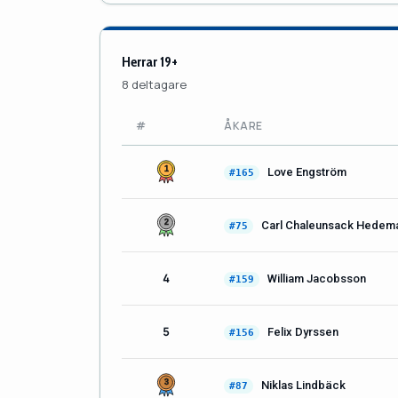
Herrar 19+
8 deltagare
#
ÅKARE
Love Engström
#165
Carl Chaleunsack Hedem
#75
4
William Jacobsson
#159
5
Felix Dyrssen
#156
Niklas Lindbäck
#87