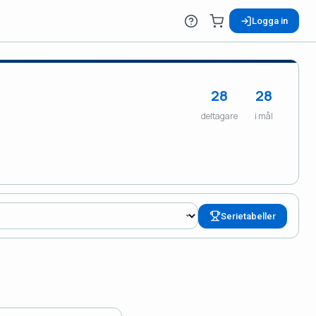
Logga in
28
28
deltagare
i mål
Serietabeller