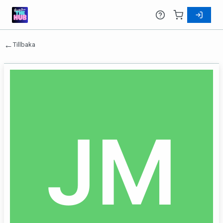
←
Tillbaka