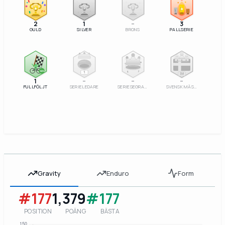
2
3
2
1
–
3
GULD
SILVER
BRONS
PALLSERIE
100%
1
SM
1
–
–
–
FULLFÖLJT
SERIELEDARE
SERIESEGRARE
SVENSK MÄSTARE
Gravity
Enduro
Form
#177
1,379
#177
POSITION
POÄNG
BÄSTA