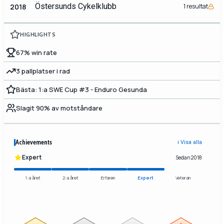
Östersunds Cykelklubb
2018
1 resultat
HIGHLIGHTS
67% win rate
3 pallplatser i rad
Bästa: 1:a SWE Cup #3 - Enduro Gesunda
Slagit 90% av motståndare
Achievements
ℹ️ Visa alla
Expert
Sedan 2018
1:a året
2:a året
Erfaren
Expert
Veteran