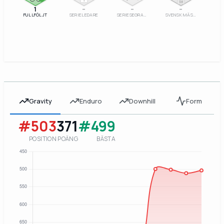
1
SM
1
–
–
–
FULLFÖLJT
SERIELEDARE
SERIESEGRARE
SVENSK MÄSTARE
Gravity
Enduro
Downhill
Form
#503
371
#499
POSITION
POÄNG
BÄSTA