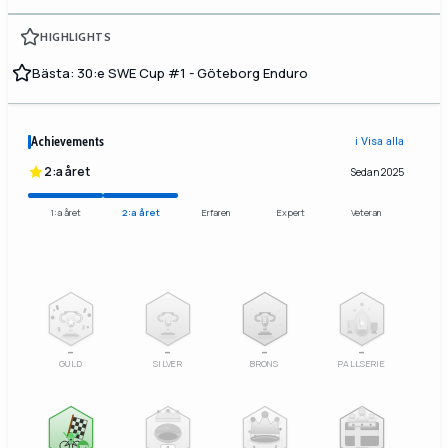
HIGHLIGHTS
Bästa: 30:e SWE Cup #1 - Göteborg Enduro
Achievements
ℹ️ Visa alla
2:a året
Sedan 2025
1:a året
2:a året
Erfaren
Expert
Veteran
2
3
–
–
–
–
GULD
SILVER
BRONS
PALLSERIE
100%