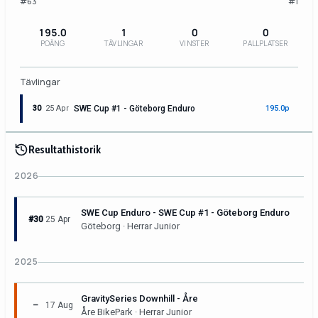
#63
#1
195.0
1
0
0
POÄNG
TÄVLINGAR
VINSTER
PALLPLATSER
Tävlingar
30
25 Apr
SWE Cup #1 - Göteborg Enduro
195.0p
Resultathistorik
2026
SWE Cup Enduro - SWE Cup #1 - Göteborg Enduro
#30
25 Apr
Göteborg · Herrar Junior
2025
GravitySeries Downhill - Åre
–
17 Aug
Åre BikePark · Herrar Junior