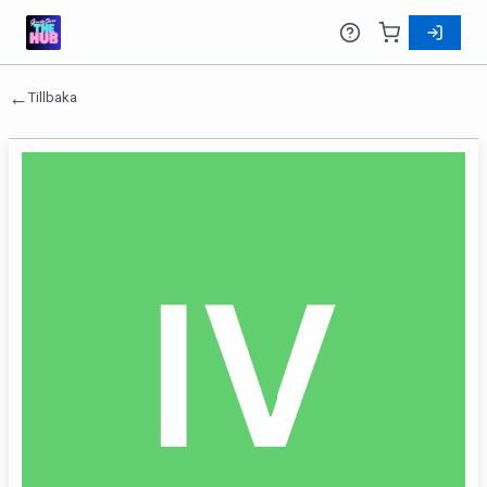
←
Tillbaka