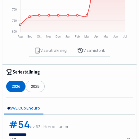
Visa uträkning
Visa historik
Serieställning
2026
2025
SWE Cup Enduro
#54
av 63 i Herrar Junior