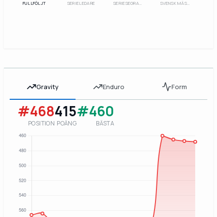
FULLFÖLJT
SERIELEDARE
SERIESEGRARE
SVENSK MÄSTARE
Gravity
Enduro
Form
#468
415
#460
POSITION
POÄNG
BÄSTA