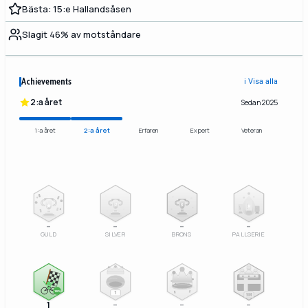
Bästa: 15:e Hallandsåsen
Slagit 46% av motståndare
Achievements
ℹ️ Visa alla
2:a året
Sedan 2025
1:a året
2:a året
Erfaren
Expert
Veteran
2
3
–
–
–
–
GULD
SILVER
BRONS
PALLSERIE
100%
1
SM
1
–
–
–