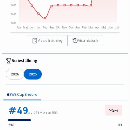
Visa uträkning
Visa historik
Serieställning
2026
2025
SWE Cup Enduro
#49
-4
av 61 i Herrar Elit
#61
#1