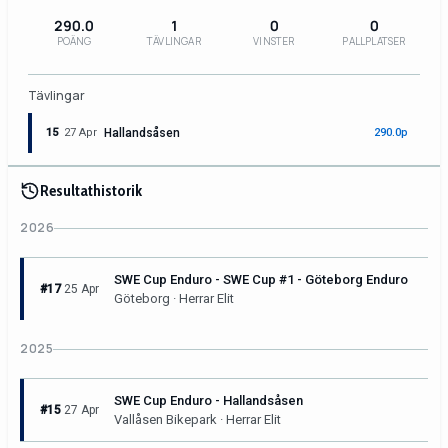
290.0
1
0
0
POÄNG
TÄVLINGAR
VINSTER
PALLPLATSER
Tävlingar
15
27 Apr
Hallandsåsen
290.0p
Resultathistorik
2026
SWE Cup Enduro - SWE Cup #1 - Göteborg Enduro
#17
25 Apr
Göteborg · Herrar Elit
2025
SWE Cup Enduro - Hallandsåsen
#15
27 Apr
Vallåsen Bikepark · Herrar Elit