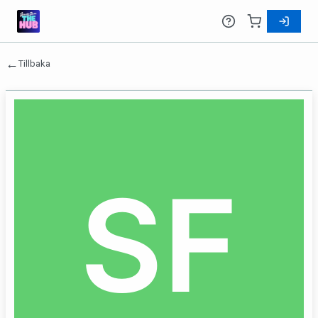
←
Tillbaka